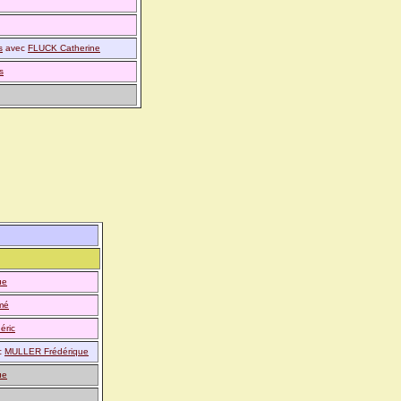
s
avec
FLUCK Catherine
s
ue
mé
éric
c
MULLER Frédérique
ue