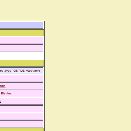
e
rre
avec
PONTIUS Marguerite
arde
 Elisabeth
e