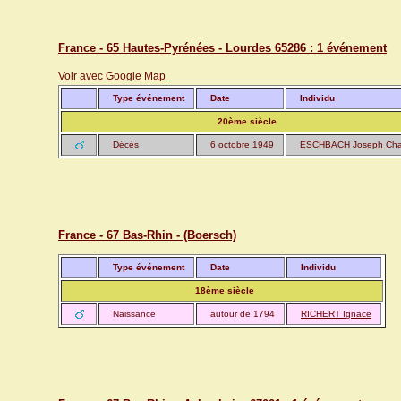
France - 65 Hautes-Pyrénées - Lourdes 65286 : 1 événement
Voir avec Google Map
Type événement
Date
Individu
20ème siècle
Décès
6 octobre 1949
ESCHBACH Joseph Cha
France - 67 Bas-Rhin - (Boersch)
Type événement
Date
Individu
18ème siècle
Naissance
autour de 1794
RICHERT Ignace