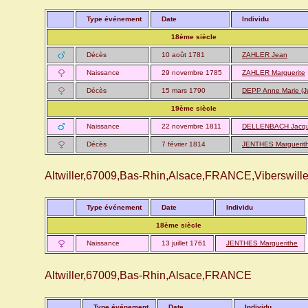
Type événement
Date
Individu
18ème siècle
Décès
10 août 1781
ZAHLER Jean
Naissance
29 novembre 1785
ZAHLER Marguerite
Décès
15 mars 1790
DEPP Anne Marie (Ju
19ème siècle
Naissance
22 novembre 1811
DELLENBACH Jacq
Décès
7 février 1814
JENTHES Marguerit
Altwiller,67009,Bas-Rhin,Alsace,FRANCE,Viberswille
Type événement
Date
Individu
18ème siècle
Naissance
13 juillet 1761
JENTHES Marguerithe
Altwiller,67009,Bas-Rhin,Alsace,FRANCE
Type événement
Date
Individu