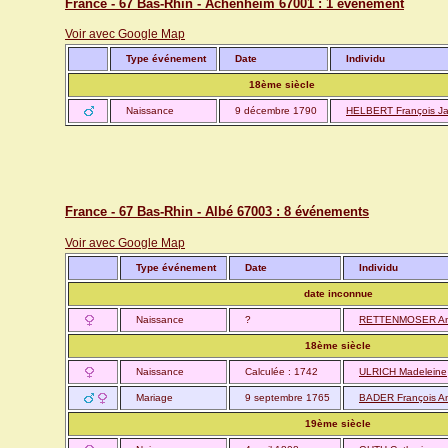
France - 67 Bas-Rhin - Achenheim 67001 : 1 événement
Voir avec Google Map
Type événement
Date
Individu
18ème siècle
Naissance
9 décembre 1790
HELBERT François J
France - 67 Bas-Rhin - Albé 67003 : 8 événements
Voir avec Google Map
Type événement
Date
Individu
date inconnue
Naissance
?
RETTENMOSER An
18ème siècle
Naissance
Calculée : 1742
ULRICH Madeleine
Mariage
9 septembre 1765
BADER François An
19ème siècle