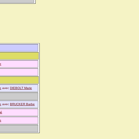
e
e
avec
DIEBOLT Marie
e
avec
BRUCKER Barbe
mé
e