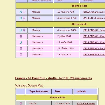
18ème siècle
Mariage
10 février 1733
BRUA Johann
ave
Mariage
4 novembre 1783
ZAHLER Christian
a
19ème siècle
Mariage
4 novembre 1806
DELLENBACH Jea
Naissance
2 juillet 1807
DELLENBACH Carol
Naissance
17 août 1809
DELLENBACH Char
Naissance
27 février 1814
DELLENBACH Loui
Naissance
13 mai 1816
DELLENBACH Cather
France - 67 Bas-Rhin - Andlau 67010 : 29 événements
Voir avec Google Map
Type événement
Date
Individu
19ème siècle
Décès
21 mars 1837
STÜCKER Marie