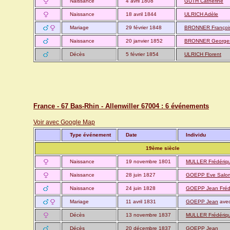
Naissance
4 avril 1808
GUTH Catherine
Naissance
18 avril 1844
ULRICH Adèle
Mariage
29 février 1848
BRONNER Françoi
Naissance
20 janvier 1852
BRONNER George
Décès
5 février 1854
ULRICH Florent
France - 67 Bas-Rhin - Allenwiller 67004 : 6 événements
Voir avec Google Map
Type événement
Date
Individu
19ème siècle
Naissance
19 novembre 1801
MULLER Frédériq
Naissance
28 juin 1827
GOEPP Eve Salo
Naissance
24 juin 1828
GOEPP Jean Fréd
Mariage
11 avril 1831
GOEPP Jean
ave
Décès
13 novembre 1837
MULLER Frédériq
Décès
20 décembre 1837
GOEPP Jean