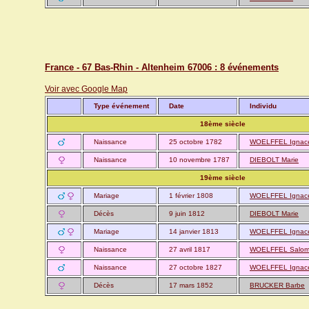
France - 67 Bas-Rhin - Altenheim 67006 : 8 événements
Voir avec Google Map
Type événement
Date
Individu
18ème siècle
Naissance
25 octobre 1782
WOELFFEL Ignac
Naissance
10 novembre 1787
DIEBOLT Marie
19ème siècle
Mariage
1 février 1808
WOELFFEL Ignac
Décès
9 juin 1812
DIEBOLT Marie
Mariage
14 janvier 1813
WOELFFEL Ignac
Naissance
27 avril 1817
WOELFFEL Salo
Naissance
27 octobre 1827
WOELFFEL Ignac
Décès
17 mars 1852
BRUCKER Barbe