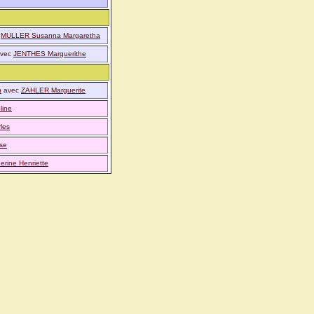
c
MULLER Susanna Margaretha
vec
JENTHES Marguerithe
n
avec
ZAHLER Marguerite
ine
les
se
ine Henriette