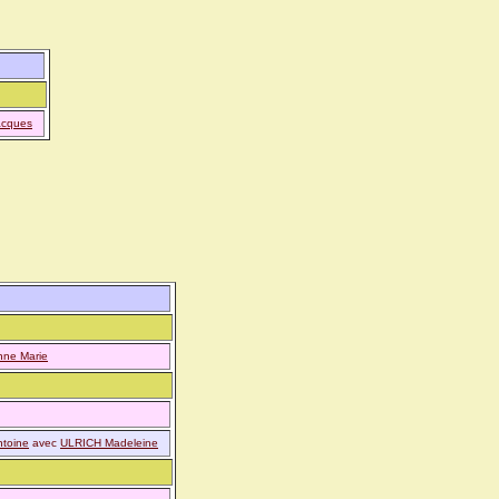
acques
ne Marie
toine
avec
ULRICH Madeleine