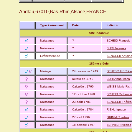
Andlau,67010,Bas-Rhin,Alsace,FRANCE
Type événement
Date
Individu
date inconnue
Naissance
?
SCHEID François
Naissance
?
BURI Jacques
Evénement de
?
SENGLER Antoin
18ème siècle
Mariage
24 novembre 1749
DEUTSCHLER Pie
Naissance
autour de 1752
BURI Anna Maria
Naissance
Calculée : 1760
WEISS Marie Rich
Naissance
12 octobre 1768
SCHEID Catherine
Naissance
23 août 1781
SENGLER Thérès
Naissance
Calculée : 1784
RIEHL Ignace
Naissance
27 avril 1796
GRIMM Chrétien
Naissance
18 octobre 1797
ZEHNTER Nicolas