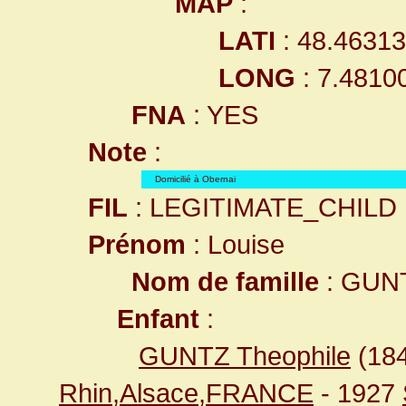
MAP
:
LATI
: 48.4631
LONG
: 7.4810
FNA
: YES
Note
:
Domicilié à Obernai
FIL
: LEGITIMATE_CHILD
Prénom
: Louise
Nom de famille
: GUN
Enfant
:
GUNTZ Theophile
(18
Rhin,Alsace,FRANCE
- 1927