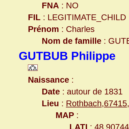
FNA
: NO
FIL
: LEGITIMATE_CHILD
Prénom
: Charles
Nom de famille
: GUT
GUTBUB Philippe
Naissance
:
Date
: autour de 1831
Lieu
:
Rothbach,67415
MAP
:
LATI
: 48.9074