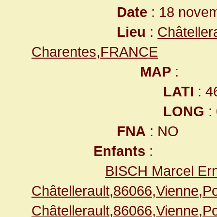
Date
: 18 nove
Lieu
:
Châteller
Charentes,FRANCE
MAP
:
LATI
: 4
LONG
:
FNA
: NO
Enfants
:
BISCH Marcel Er
Châtellerault,86066,Vienne,
Châtellerault,86066,Vienne,