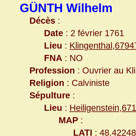
GÜNTH Wilhelm
Décès
:
Date
: 2 février 1761
Lieu
:
Klingenthal,679
FNA
: NO
Profession
: Ouvrier au Kl
Religion
: Calviniste
Sépulture
:
Lieu
:
Heiligenstein,6
MAP
:
LATI
: 48.4224