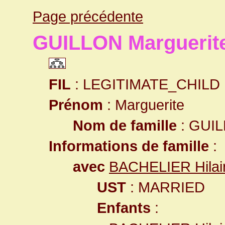
Page précédente
GUILLON Marguerit
FIL
: LEGITIMATE_CHILD
Prénom
: Marguerite
Nom de famille
: GUI
Informations de famille
:
avec
BACHELIER Hilai
UST
: MARRIED
Enfants
: