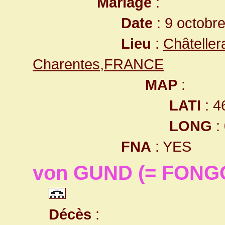
Mariage
:
Date
: 9 octobr
Lieu
:
Châteller
Charentes,FRANCE
MAP
:
LATI
: 4
LONG
:
FNA
: YES
von GUND (= FONG
Décès
: