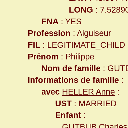
LONG
: 7.5289
FNA
: YES
Profession
: Aiguiseur
FIL
: LEGITIMATE_CHILD
Prénom
: Philippe
Nom de famille
: GUT
Informations de famille
:
avec
HELLER Anne
:
UST
: MARRIED
Enfant
:
GUTBUB Charles