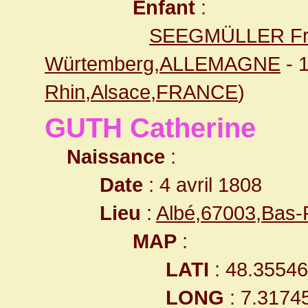
Enfant
:
SEEGMÜLLER Fra
Würtemberg,ALLEMAGNE
- 
Rhin,Alsace,FRANCE
)
GUTH Catherine
Naissance
:
Date
: 4 avril 1808
Lieu
:
Albé,67003,Bas
MAP
:
LATI
: 48.3554
LONG
: 7.3174