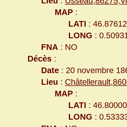
Lieu
:
Usseau,86275,V
MAP
:
LATI
: 46.8761
LONG
: 0.5093
FNA
: NO
Décès
:
Date
: 20 novembre 18
Lieu
:
Châtellerault,8
MAP
:
LATI
: 46.8000
LONG
: 0.5333