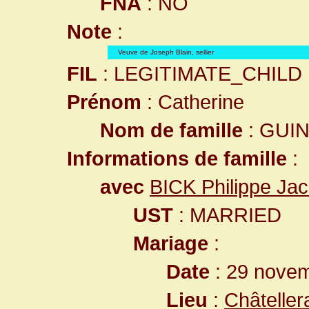
FNA
: NO
Note
:
Veuve de Joseph Blain, sellier
FIL
: LEGITIMATE_CHILD
Prénom
: Catherine
Nom de famille
: GUI
Informations de famille
:
avec
BICK Philippe Ja
UST
: MARRIED
Mariage
:
Date
: 29 nove
Lieu
:
Châteller