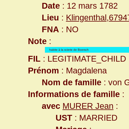
Date
: 12 mars 1782
Lieu
:
Klingenthal,679
FNA
: NO
Note
:
habite à la scierie de Boersch
FIL
: LEGITIMATE_CHILD
Prénom
: Magdalena
Nom de famille
: von
Informations de famille
:
avec
MURER Jean
:
UST
: MARRIED