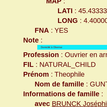
MAP
:
LATI
: 45.4333
LONG
: 4.4000
FNA
: YES
Note
:
Domicilié à Obernai
Profession
: Ouvrier en a
FIL
: NATURAL_CHILD
Prénom
: Theophile
Nom de famille
: GUN
Informations de famille
:
avec
BRUNCK Joséphi