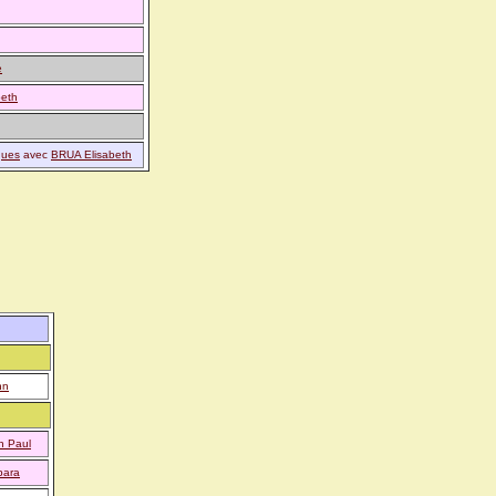
e
eth
ues
avec
BRUA Elisabeth
nn
n Paul
bara