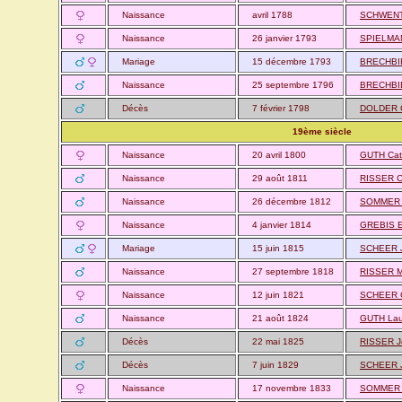
Naissance
avril 1788
SCHWENT
Naissance
26 janvier 1793
SPIELMAN
Mariage
15 décembre 1793
BRECHBIE
Naissance
25 septembre 1796
BRECHBIE
Décès
7 février 1798
DOLDER C
19ème siècle
Naissance
20 avril 1800
GUTH Cat
Naissance
29 août 1811
RISSER Ch
Naissance
26 décembre 1812
SOMMER E
Naissance
4 janvier 1814
GREBIS E
Mariage
15 juin 1815
SCHEER 
Naissance
27 septembre 1818
RISSER M
Naissance
12 juin 1821
SCHEER C
Naissance
21 août 1824
GUTH Lau
Décès
22 mai 1825
RISSER J
Décès
7 juin 1829
SCHEER 
Naissance
17 novembre 1833
SOMMER 