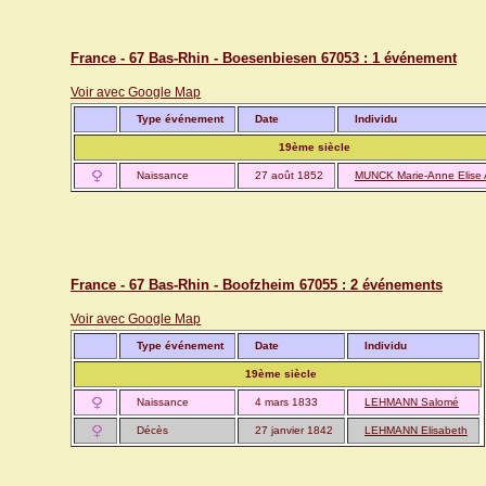
France - 67 Bas-Rhin - Boesenbiesen 67053 : 1 événement
Voir avec Google Map
Type événement
Date
Individu
19ème siècle
Naissance
27 août 1852
MUNCK Marie-Anne Elise 
France - 67 Bas-Rhin - Boofzheim 67055 : 2 événements
Voir avec Google Map
Type événement
Date
Individu
19ème siècle
Naissance
4 mars 1833
LEHMANN Salomé
Décès
27 janvier 1842
LEHMANN Elisabeth