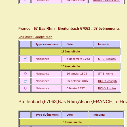
France - 67 Bas-Rhin - Breitenbach 67063 : 37 événements
Voir avec Google Map
Type événement
Date
Individu
18ème siècle
Naissance
6 décembre 1763
STIBI Nicolas
19ème siècle
Naissance
10 janvier 1803
STIBI Anne
Naissance
25 octobre 1807
BOHY Joseph
Naissance
6 février 1857
BOHY Louise
Breitenbach,67063,Bas-Rhin,Alsace,FRANCE,Le Ho
Type événement
Date
Individu
18ème siècle