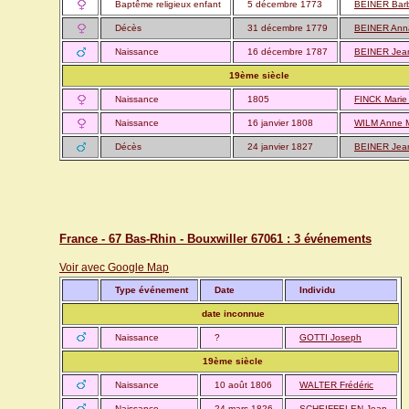
Baptême religieux enfant
5 décembre 1773
BEINER Bar
Décès
31 décembre 1779
BEINER Ann
Naissance
16 décembre 1787
BEINER Jea
19ème siècle
Naissance
1805
FINCK Marie
Naissance
16 janvier 1808
WILM Anne M
Décès
24 janvier 1827
BEINER Jea
France - 67 Bas-Rhin - Bouxwiller 67061 : 3 événements
Voir avec Google Map
Type événement
Date
Individu
date inconnue
Naissance
?
GOTTI Joseph
19ème siècle
Naissance
10 août 1806
WALTER Frédéric
Naissance
24 mars 1826
SCHEIFFELEN Jean