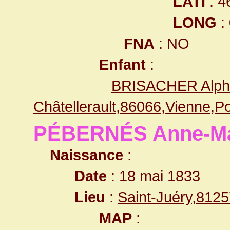
LATI
: 4
LONG
:
FNA
: NO
Enfant
:
BRISACHER Alpho
Châtellerault,86066,Vienne,
PÉBERNÉS Anne-Mar
Naissance
:
Date
: 18 mai 1833
Lieu
:
Saint-Juéry,812
MAP
: