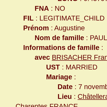
FNA
: NO
FIL
: LEGITIMATE_CHILD
Prénom
: Augustine
Nom de famille
: PAU
Informations de famille
:
avec
BRISACHER Fran
UST
: MARRIED
Mariage
:
Date
: 7 novem
Lieu
:
Châteller
Charentes,FRANCE