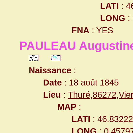
LATI
: 4
LONG
:
FNA
: YES
PAULEAU Augustin
Naissance
:
Date
: 18 août 1845
Lieu
:
Thuré,86272,Vi
MAP
:
LATI
: 46.8322
LONG
: 0.4579