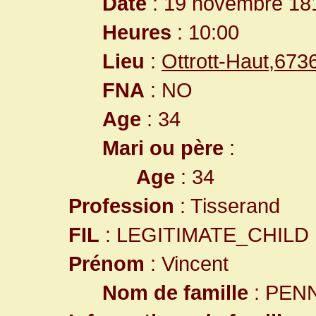
Date
: 19 novembre 18
Heures
: 10:00
Lieu
:
Ottrott-Haut,67
FNA
: NO
Age
: 34
Mari ou père
:
Age
: 34
Profession
: Tisserand
FIL
: LEGITIMATE_CHILD
Prénom
: Vincent
Nom de famille
: PEN