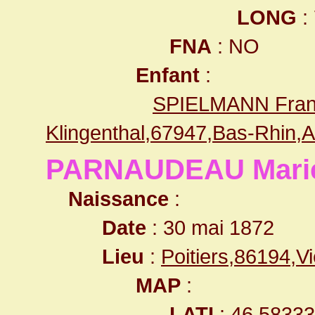
LONG
:
FNA
: NO
Enfant
:
SPIELMANN Franç
Klingenthal,67947,Bas-Rhin
PARNAUDEAU Marie
Naissance
:
Date
: 30 mai 1872
Lieu
:
Poitiers,86194,
MAP
:
LATI
: 46.5833