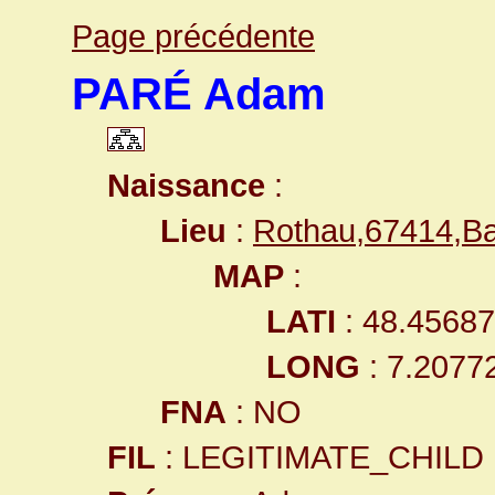
Page précédente
PARÉ Adam
Naissance
:
Lieu
:
Rothau,67414,B
MAP
:
LATI
: 48.4568
LONG
: 7.2077
FNA
: NO
FIL
: LEGITIMATE_CHILD