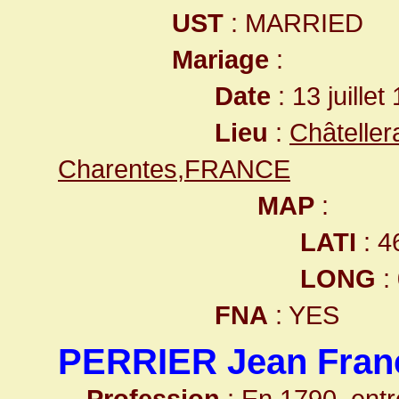
UST
: MARRIED
Mariage
:
Date
: 13 juillet
Lieu
:
Châteller
Charentes,FRANCE
MAP
:
LATI
: 4
LONG
:
FNA
: YES
PERRIER Jean Fran
Profession
: En 1790, ent