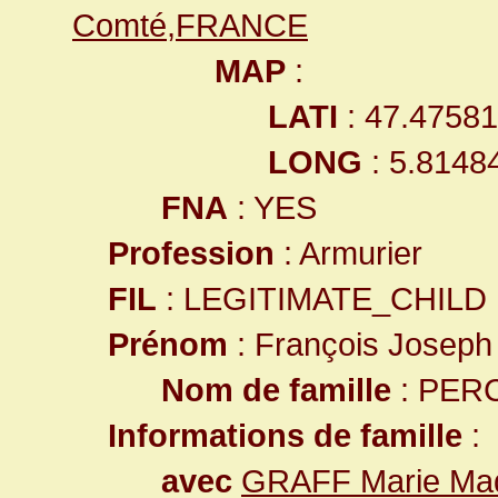
Comté,FRANCE
MAP
:
LATI
: 47.4758
LONG
: 5.8148
FNA
: YES
Profession
: Armurier
FIL
: LEGITIMATE_CHILD
Prénom
: François Joseph
Nom de famille
: PER
Informations de famille
:
avec
GRAFF Marie Mad