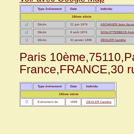
Type événement
Date
Individu
19ème siècle
Décès
21 juin 1874
ASCHAUER Jean-Jacq
Décès
8 août 1874
SCHLOTTERBECK And
Décès
31 janvier 1899
ZIEGLER Caroline
Paris 10ème,75110,Par
France,FRANCE,30 ru
Type événement
Date
Individu
19ème siècle
Evénement de
1899
ZIEGLER Caroline