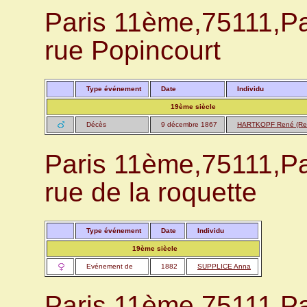
Paris 11ème,75111,P
rue Popincourt
Type événement
Date
Individu
19ème siècle
Décès
9 décembre 1867
HARTKOPF René (Rei
Paris 11ème,75111,P
rue de la roquette
Type événement
Date
Individu
19ème siècle
Evénement de
1882
SUPPLICE Anna
Paris 11ème,75111,P