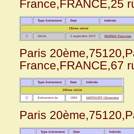
France,FRANCE,25 r
Type événement
Date
Individu
19ème siècle
Décès
2 septembre 1872
MARNAY Françoise
Paris 20ème,75120,Pa
France,FRANCE,67 r
Type événement
Date
Individu
19ème siècle
Evénement de
1862
HARTKOPF Clémentine
Paris 20ème,75120,P
Type événement
Date
Individu