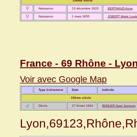
19ème siècle
Naissance
13 décembre 1820
BERTHAUD Anne
Naissance
1 mars 1850
JOBERT Marie Loui
France - 69 Rhône - Lyo
Voir avec Google Map
Type événement
Date
Individu
19ème siècle
Décès
27 février 1844
BÜHLER Jean Jacques
Lyon,69123,Rhône,R