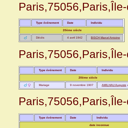
Paris,75056,Paris,Î
Type événement
Date
Individu
20ème siècle
Décès
4 avril 1942
BISCH Marcel Antoine
Paris,75056,Paris,Î
Type événement
Date
Individu
20ème siècle
Mariage
9 novembre 1907
AMILHAU Auguste
Paris,75056,Paris,Î
Type événement
Date
Individu
date inconnue