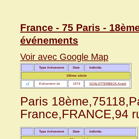
France - 75 Paris - 18èm
événements
Voir avec Google Map
Type événement
Date
Individu
19ème siècle
Evénement de
1874
SCHLOTTERBECK André
Paris 18ème,75118,Par
France,FRANCE,94 rue
Type événement
Date
Individu