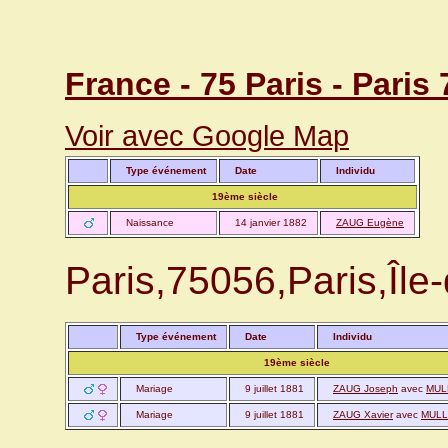
France - 75 Paris - Pari
Voir avec Google Map
Type événement
Date
Individu
19ème siècle
Naissance
14 janvier 1882
ZAUG Eugène
Paris,75056,Paris,Î
Type événement
Date
Individu
19ème siècle
Mariage
9 juillet 1881
ZAUG Joseph
avec
MULL
Mariage
9 juillet 1881
ZAUG Xavier
avec
MULL