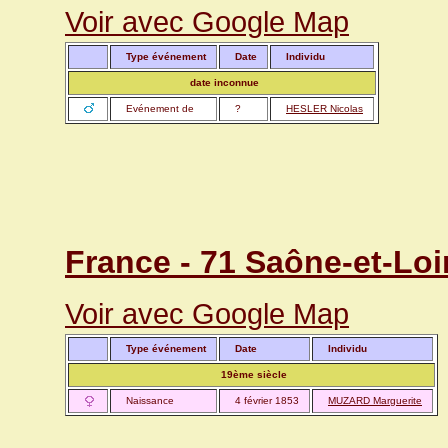
Voir avec Google Map
Type événement
Date
Individu
date inconnue
Evénement de
?
HESLER Nicolas
France - 71 Saône-et-Loi
Voir avec Google Map
Type événement
Date
Individu
19ème siècle
Naissance
4 février 1853
MUZARD Marguerite