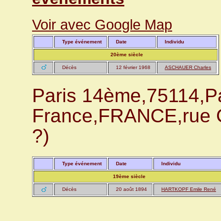
Voir avec Google Map
Type événement
Date
Individu
20ème siècle
Décès
12 février 1968
ASCHAUER Charles
Paris 14ème,75114,Par
France,FRANCE,rue C
?)
Type événement
Date
Individu
19ème siècle
Décès
20 août 1894
HARTKOPF Emile René