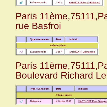
Evénement de
1862
HARTKOPF René (Reinhart)
Paris 11ème,75111,P
rue Basfroi
Type événement
Date
Individu
19ème siècle
Evénement de
1867
HARTKOPF Clémentine
Paris 11ème,75111,P
Boulevard Richard Le
Type événement
Date
Individu
19ème siècle
Naissance
4 février 1891
HARTKOPF Paul George