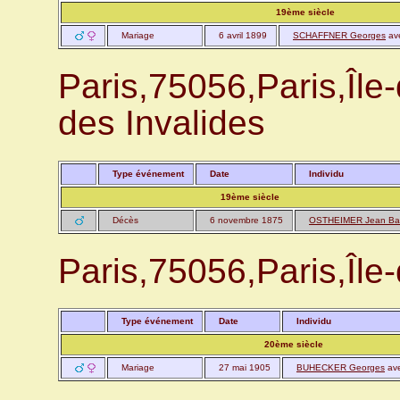
19ème siècle
Mariage
6 avril 1899
SCHAFFNER Georges
av
Paris,75056,Paris,Îl
des Invalides
Type événement
Date
Individu
19ème siècle
Décès
6 novembre 1875
OSTHEIMER Jean Bap
Paris,75056,Paris,Îl
Type événement
Date
Individu
20ème siècle
Mariage
27 mai 1905
BUHECKER Georges
av