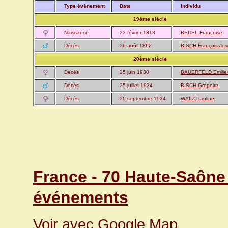
Type événement
Date
Individu
19ème siècle
Naissance
22 février 1818
BEDEL Françoise
Décès
26 août 1862
BISCH François Jos
20ème siècle
Décès
25 juin 1930
BAUERFELD Emilie 
Décès
25 juillet 1934
BISCH Grégoire
Décès
20 septembre 1934
WALZ Pauline
France - 70 Haute-Saône 
événements
Voir avec Google Map