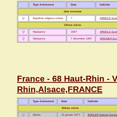
Type événement
Date
Individu
date inconnue
Baptême religieux enfant
?
ARNOLD Soph
19ème siècle
Naissance
1847
ARNOLD Soph
Naissance
7 décembre 1897
GREINER Eug
France - 68 Haut-Rhin - 
Rhin,Alsace,FRANCE
Type événement
Date
Individu
20ème siècle
Décès
21 janvier 1977
BÜHLER Salomé Sophi