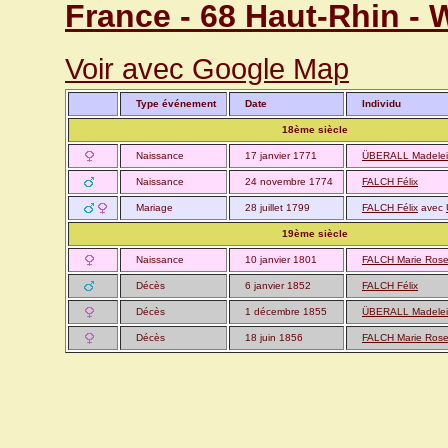
France - 68 Haut-Rhin - 
Voir avec Google Map
Type événement
Date
Individu
18ème siècle
Naissance
17 janvier 1771
ÜBERALL Madele
Naissance
24 novembre 1774
FALCH Félix
Mariage
28 juillet 1799
FALCH Félix
avec
19ème siècle
Naissance
10 janvier 1801
FALCH Marie Ros
Décès
6 janvier 1852
FALCH Félix
Décès
1 décembre 1855
ÜBERALL Madele
Décès
18 juin 1856
FALCH Marie Ros