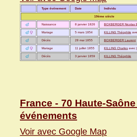
Type événement
Date
Individu
19ème siècle
Naissance
8 janvier 1826
BOXBERGER Nicolas B
Mariage
5 mars 1854
KILLING Théophile
av
Décès
28 mai 1855
BOXBERGER Laurent
Mariage
11 juillet 1855
KILLING Charles
avec
Décès
3 janvier 1859
KILLING Théophile
France - 70 Haute-Saône 
événements
Voir avec Google Map