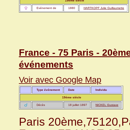
19ème siècle
Evénement de
1880
HARTKOPF Julie Guillaumette
France - 75 Paris - 20èm
événements
Voir avec Google Map
Type événement
Date
Individu
19ème siècle
Décès
18 juillet 1897
NICKEL Gustave
Paris 20ème,75120,Pa