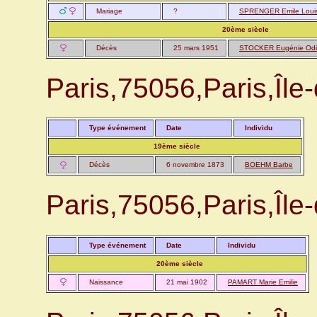
Mariage
?
SPRENGER Emile Loui
20ème siècle
Décès
25 mars 1951
STOCKER Eugénie Odi
Paris,75056,Paris,Î
Type événement
Date
Individu
19ème siècle
Décès
6 novembre 1873
BOEHM Barbe
Paris,75056,Paris,Î
Type événement
Date
Individu
20ème siècle
Naissance
21 mai 1902
PAMART Marie Emilie