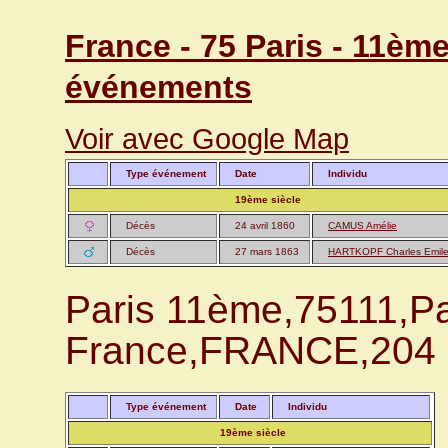
France - 75 Paris - 11èm
événements
Voir avec Google Map
Type événement
Date
Individu
19ème siècle
Décès
24 avril 1860
CAMUS Amélie
Décès
27 mars 1863
HARTKOPF Charles Emil
Paris 11ème,75111,Par
France,FRANCE,204 a
Type événement
Date
Individu
19ème siècle