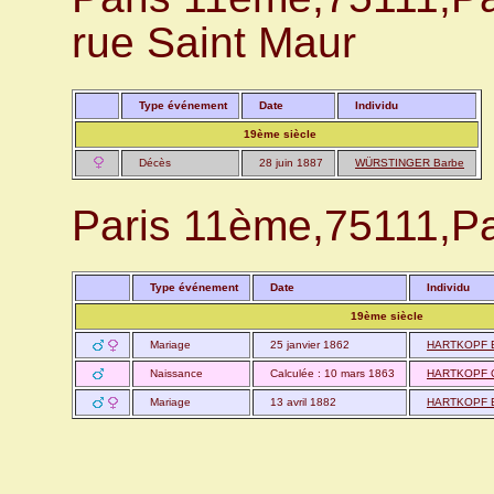
rue Saint Maur
Type événement
Date
Individu
19ème siècle
Décès
28 juin 1887
WÜRSTINGER Barbe
Paris 11ème,75111,P
Type événement
Date
Individu
19ème siècle
Mariage
25 janvier 1862
HARTKOPF E
Naissance
Calculée : 10 mars 1863
HARTKOPF Ch
Mariage
13 avril 1882
HARTKOPF E