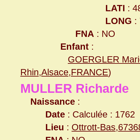
LATI
: 4
LONG
:
FNA
: NO
Enfant
:
GOERGLER Marie
Rhin,Alsace,FRANCE
)
MULLER Richarde
Naissance
:
Date
: Calculée : 1762
Lieu
:
Ottrott-Bas,673
FNA
: NO