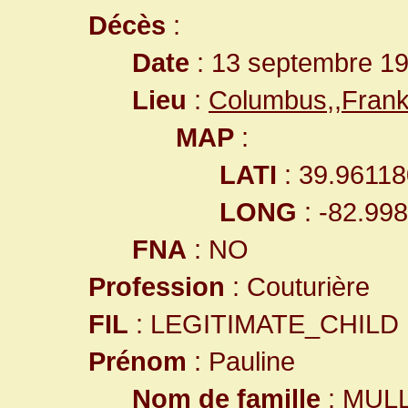
Décès
:
Date
: 13 septembre 1
Lieu
:
Columbus,,Frank
MAP
:
LATI
: 39.96118
LONG
: -82.99
FNA
: NO
Profession
: Couturière
FIL
: LEGITIMATE_CHILD
Prénom
: Pauline
Nom de famille
: MUL