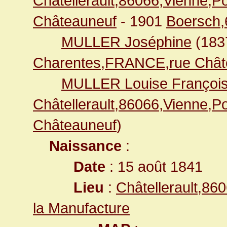
Châtellerault,86066,Vienne,
Châteauneuf
- 1901
Boersch
MULLER Joséphine
(18
Charentes,FRANCE,rue Chât
MULLER Louise Françoi
Châtellerault,86066,Vienne,
Châteauneuf
)
Naissance
:
Date
: 15 août 1841
Lieu
:
Châtellerault,8
la Manufacture