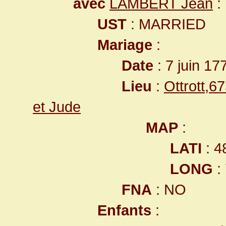
avec
LAMBERT Jean
:
UST
: MARRIED
Mariage
:
Date
: 7 juin 17
Lieu
:
Ottrott,
et Jude
MAP
:
LATI
: 4
LONG
:
FNA
: NO
Enfants
: