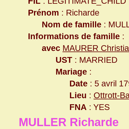
FIL
: LEGITIMATE_CHILD
Prénom
: Richarde
Nom de famille
: MUL
Informations de famille
:
avec
MAURER Christi
UST
: MARRIED
Mariage
:
Date
: 5 avril 1
Lieu
:
Ottrott-
FNA
: YES
MULLER Richarde