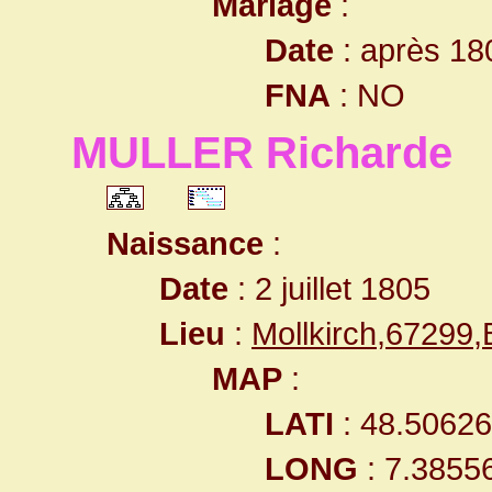
Mariage
:
Date
: après 18
FNA
: NO
MULLER Richarde
Naissance
:
Date
: 2 juillet 1805
Lieu
:
Mollkirch,67299
MAP
:
LATI
: 48.5062
LONG
: 7.3855