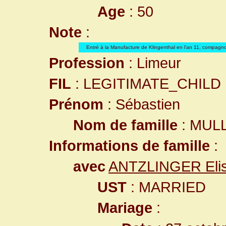
Age
: 50
Note
:
Entré à la Manufacture de Klingenthal en l'an 11, compagn
Profession
: Limeur
FIL
: LEGITIMATE_CHILD
Prénom
: Sébastien
Nom de famille
: MUL
Informations de famille
:
avec
ANTZLINGER Elis
UST
: MARRIED
Mariage
: