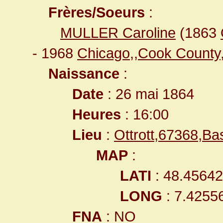
Frères/Soeurs
:
MULLER Caroline
(1863
- 1968
Chicago,,Cook County,
Naissance
:
Date
: 26 mai 1864
Heures
: 16:00
Lieu
:
Ottrott,67368,B
MAP
:
LATI
: 48.4564
LONG
: 7.4255
FNA
: NO