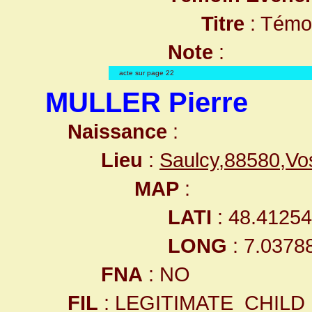
Titre
: Témo
Note
:
acte sur page 22
MULLER Pierre
Naissance
:
Lieu
:
Saulcy,88580,V
MAP
:
LATI
: 48.4125
LONG
: 7.0378
FNA
: NO
FIL
: LEGITIMATE_CHILD