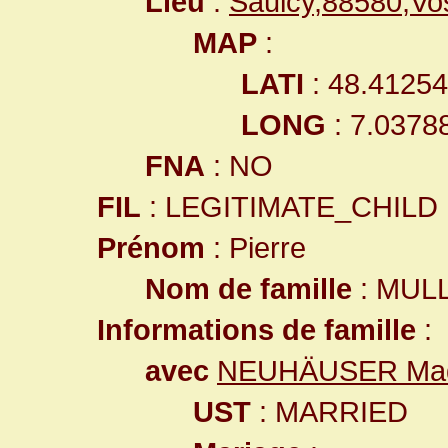
Lieu
:
Saulcy,88580,V
MAP
:
LATI
: 48.4125
LONG
: 7.0378
FNA
: NO
FIL
: LEGITIMATE_CHILD
Prénom
: Pierre
Nom de famille
: MUL
Informations de famille
:
avec
NEUHÄUSER Mad
UST
: MARRIED