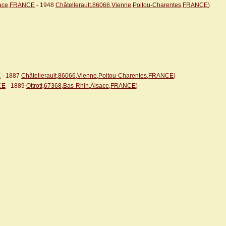
lsace,FRANCE
- 1948
Châtellerault,86066,Vienne,Poitou-Charentes,FRANCE
)
E
- 1887
Châtellerault,86066,Vienne,Poitou-Charentes,FRANCE
)
CE
- 1889
Ottrott,67368,Bas-Rhin,Alsace,FRANCE
)