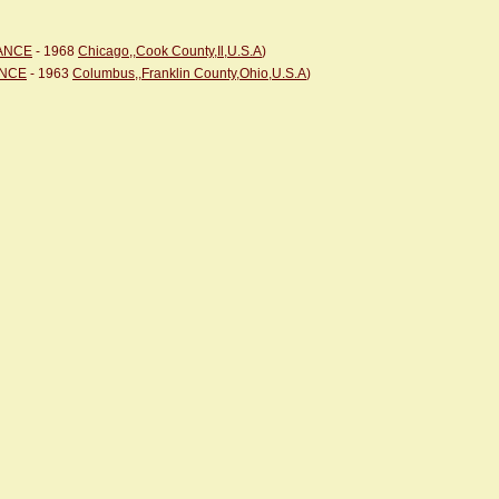
RANCE
- 1968
Chicago,,Cook County,Il,U.S.A
)
ANCE
- 1963
Columbus,,Franklin County,Ohio,U.S.A
)