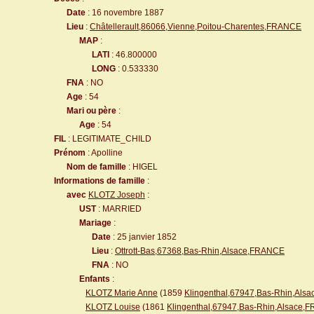
Date
: 16 novembre 1887
Lieu
:
Châtellerault,86066,Vienne,Poitou-Charentes,FRANCE
MAP
:
LATI
: 46.800000
LONG
: 0.533330
FNA
: NO
Age
: 54
Mari ou père
:
Age
: 54
FIL
: LEGITIMATE_CHILD
Prénom
: Apolline
Nom de famille
: HIGEL
Informations de famille
:
avec
KLOTZ Joseph
:
UST
: MARRIED
Mariage
:
Date
: 25 janvier 1852
Lieu
:
Ottrott-Bas,67368,Bas-Rhin,Alsace,FRANCE
FNA
: NO
Enfants
:
KLOTZ Marie Anne
(1859
Klingenthal,67947,Bas-Rhin,Al
KLOTZ Louise
(1861
Klingenthal,67947,Bas-Rhin,Alsace,