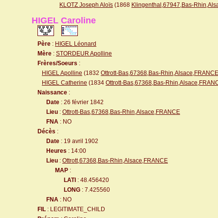
KLOTZ Joseph Aloïs
(1868
Klingenthal,67947,Bas-Rhin,A
HIGEL Caroline
Père
:
HIGEL Léonard
Mère
:
STORDEUR Apolline
Frères/Soeurs
:
HIGEL Apolline
(1832
Ottrott-Bas,67368,Bas-Rhin,Alsace,FRANC
HIGEL Catherine
(1834
Ottrott-Bas,67368,Bas-Rhin,Alsace,FRAN
Naissance
:
Date
: 26 février 1842
Lieu
:
Ottrott-Bas,67368,Bas-Rhin,Alsace,FRANCE
FNA
: NO
Décès
:
Date
: 19 avril 1902
Heures
: 14:00
Lieu
:
Ottrott,67368,Bas-Rhin,Alsace,FRANCE
MAP
:
LATI
: 48.456420
LONG
: 7.425560
FNA
: NO
FIL
: LEGITIMATE_CHILD