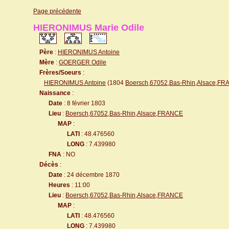
Page précédente
HIERONIMUS Marie Odile
Père
:
HIERONIMUS Antoine
Mère
:
GOERGER Odile
Frères/Soeurs
:
HIERONIMUS Antoine
(1804
Boersch,67052,Bas-Rhin,Alsace,F
Naissance
:
Date
: 8 février 1803
Lieu
:
Boersch,67052,Bas-Rhin,Alsace,FRANCE
MAP
:
LATI
: 48.476560
LONG
: 7.439980
FNA
: NO
Décès
:
Date
: 24 décembre 1870
Heures
: 11:00
Lieu
:
Boersch,67052,Bas-Rhin,Alsace,FRANCE
MAP
:
LATI
: 48.476560
LONG
: 7.439980