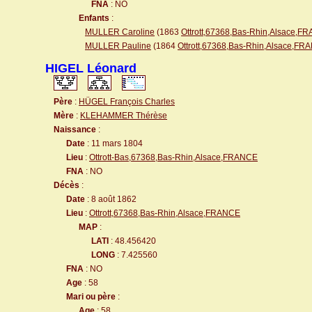
FNA
: NO
Enfants
:
MULLER Caroline
(1863
Ottrott,67368,Bas-Rhin,Alsace,F
MULLER Pauline
(1864
Ottrott,67368,Bas-Rhin,Alsace,FR
HIGEL Léonard
Père
:
HÜGEL François Charles
Mère
:
KLEHAMMER Thérèse
Naissance
:
Date
: 11 mars 1804
Lieu
:
Ottrott-Bas,67368,Bas-Rhin,Alsace,FRANCE
FNA
: NO
Décès
:
Date
: 8 août 1862
Lieu
:
Ottrott,67368,Bas-Rhin,Alsace,FRANCE
MAP
:
LATI
: 48.456420
LONG
: 7.425560
FNA
: NO
Age
: 58
Mari ou père
:
Age
: 58