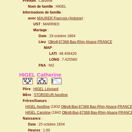
Prénom
: Caroline
Nom de famille
: HIGEL
Informations de famille
:
avec
MAURER François (Antoine)
:
UST
: MARRIED
Mariage
:
Date
: 19 octobre 1864
Lieu
:
Ottrott,67368,Bas-Rhin,Alsace,FRANCE
MAP
:
LATI
: 48.456420
LONG
: 7.425560
FNA
: NO
HIGEL Catherine
Père
:
HIGEL Léonard
Mère
:
STORDEUR Apolline
Frères/Soeurs
:
HIGEL Apolline
(1832
Ottrott-Bas,67368,Bas-Rhin,Alsace,FRANC
HIGEL Caroline
(1842
Ottrott-Bas,67368,Bas-Rhin,Alsace,FRANC
Naissance
:
Date
: 25 octobre 1834
Heures
: 1:00