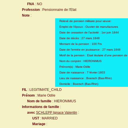
FNA
: NO
Profession
: Pensionnaire de l'Etat
Note
:
Relevé de pension militaire pour veuve:
Emploi de l'époux : Ouvrier de manufactures
Date de cessation de l'activité : 1er juin 1844
Date de décès : 27 mars 1848
Montant de la pension : 100 Frs
Date de l'entrée en jouissance : 27 mars 1848
Motif de la pension : Etait titulaire d'une pension de 
Nom du conjoint : HIERONIMUS
Prénom(s) : Marie-Odile
Date de naissance : 7 février 1803
Lieu de naissance : Boersch (Bas-Rhin)
Domicile : Boersch (Bas-Rhin)
FIL
: LEGITIMATE_CHILD
Prénom
: Marie Odile
Nom de famille
: HIERONIMUS
Informations de famille
:
avec
SCHLEPP Ignace Valentin
:
UST
: MARRIED
Mariage
: