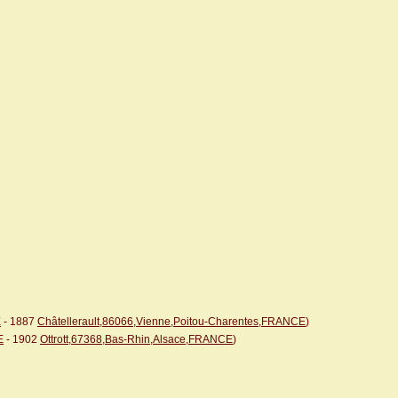
E
- 1887
Châtellerault,86066,Vienne,Poitou-Charentes,FRANCE
)
E
- 1902
Ottrott,67368,Bas-Rhin,Alsace,FRANCE
)