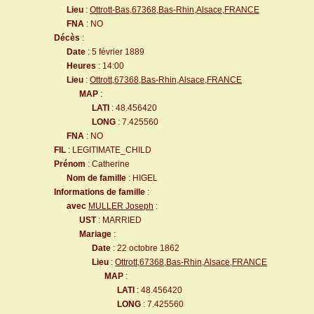
Lieu
:
Ottrott-Bas,67368,Bas-Rhin,Alsace,FRANCE
FNA
: NO
Décès
:
Date
: 5 février 1889
Heures
: 14:00
Lieu
:
Ottrott,67368,Bas-Rhin,Alsace,FRANCE
MAP
:
LATI
: 48.456420
LONG
: 7.425560
FNA
: NO
FIL
: LEGITIMATE_CHILD
Prénom
: Catherine
Nom de famille
: HIGEL
Informations de famille
:
avec
MULLER Joseph
:
UST
: MARRIED
Mariage
:
Date
: 22 octobre 1862
Lieu
:
Ottrott,67368,Bas-Rhin,Alsace,FRANCE
MAP
:
LATI
: 48.456420
LONG
: 7.425560