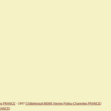
sace,FRANCE
- 1897
Châtellerault,86066,Vienne,Poitou-Charentes,FRANCE
)
FRANCE
)