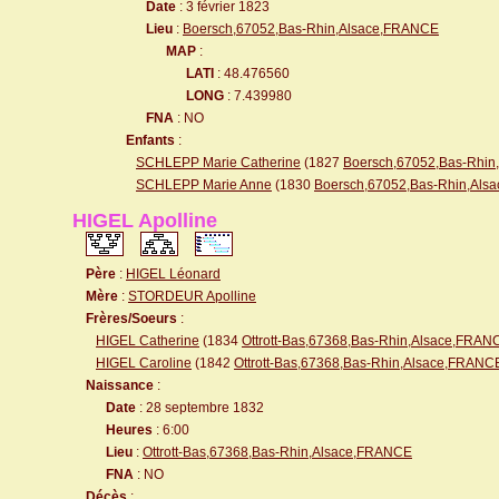
Date
: 3 février 1823
Lieu
:
Boersch,67052,Bas-Rhin,Alsace,FRANCE
MAP
:
LATI
: 48.476560
LONG
: 7.439980
FNA
: NO
Enfants
:
SCHLEPP Marie Catherine
(1827
Boersch,67052,Bas-Rhi
SCHLEPP Marie Anne
(1830
Boersch,67052,Bas-Rhin,Al
HIGEL Apolline
Père
:
HIGEL Léonard
Mère
:
STORDEUR Apolline
Frères/Soeurs
:
HIGEL Catherine
(1834
Ottrott-Bas,67368,Bas-Rhin,Alsace,FRAN
HIGEL Caroline
(1842
Ottrott-Bas,67368,Bas-Rhin,Alsace,FRANC
Naissance
:
Date
: 28 septembre 1832
Heures
: 6:00
Lieu
:
Ottrott-Bas,67368,Bas-Rhin,Alsace,FRANCE
FNA
: NO
Décès
: