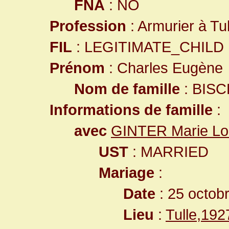
FNA
: NO
Profession
: Armurier à Tul
FIL
: LEGITIMATE_CHILD
Prénom
: Charles Eugène
Nom de famille
: BISC
Informations de famille
:
avec
GINTER Marie Lo
UST
: MARRIED
Mariage
:
Date
: 25 octob
Lieu
:
Tulle,19