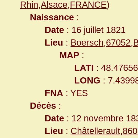
Rhin,Alsace,FRANCE
)
Naissance
:
Date
: 16 juillet 1821
Lieu
:
Boersch,67052,
MAP
:
LATI
: 48.4765
LONG
: 7.4399
FNA
: YES
Décès
:
Date
: 12 novembre 18
Lieu
:
Châtellerault,8