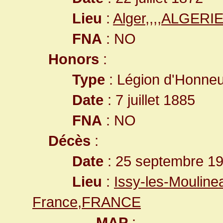
Lieu
:
Alger,,,,ALGERI
FNA
: NO
Honors
:
Type
: Légion d'Honne
Date
: 7 juillet 1885
FNA
: NO
Décès
:
Date
: 25 septembre 1
Lieu
:
Issy-les-Mouline
France,FRANCE
MAP
: