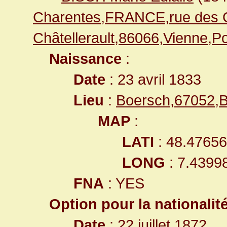
Charentes,FRANCE,rue des C
Châtellerault,86066,Vienne,
Naissance
:
Date
: 23 avril 1833
Lieu
:
Boersch,67052,
MAP
:
LATI
: 48.4765
LONG
: 7.4399
FNA
: YES
Option pour la nationalit
Date
: 22 juillet 1872