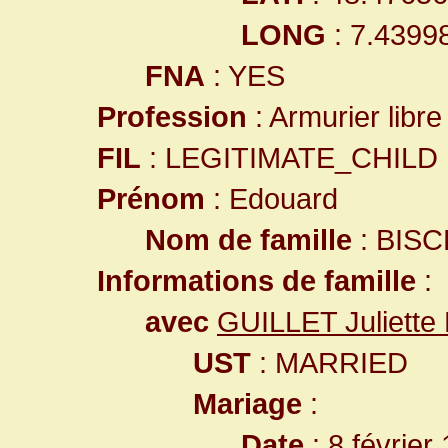
LONG
: 7.4399
FNA
: YES
Profession
: Armurier libre
FIL
: LEGITIMATE_CHILD
Prénom
: Edouard
Nom de famille
: BISC
Informations de famille
:
avec
GUILLET Juliette
UST
: MARRIED
Mariage
:
Date
: 8 février