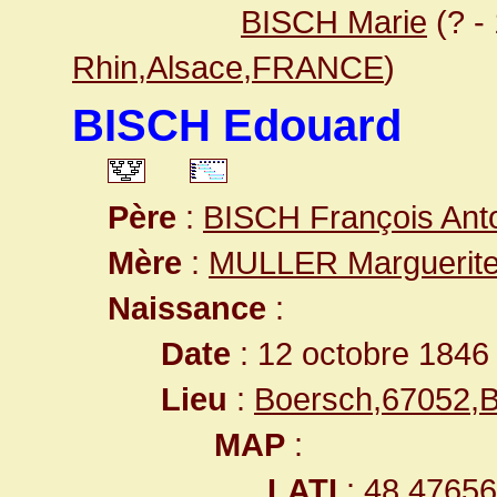
BISCH Marie
(? -
Rhin,Alsace,FRANCE
)
BISCH Edouard
Père
:
BISCH François Ant
Mère
:
MULLER Marguerit
Naissance
:
Date
: 12 octobre 1846
Lieu
:
Boersch,67052,
MAP
:
LATI
: 48.4765