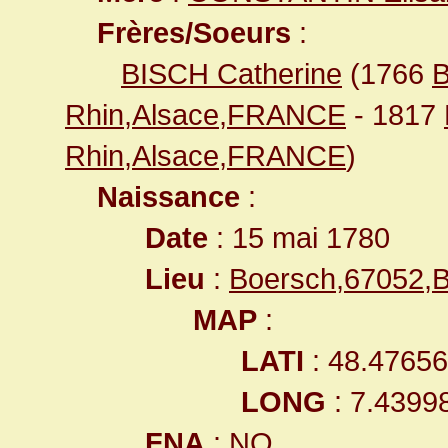
Frères/Soeurs
:
BISCH Catherine
(1766
B
Rhin,Alsace,FRANCE
- 1817
Rhin,Alsace,FRANCE
)
Naissance
:
Date
: 15 mai 1780
Lieu
:
Boersch,67052,
MAP
:
LATI
: 48.4765
LONG
: 7.4399
FNA
: NO