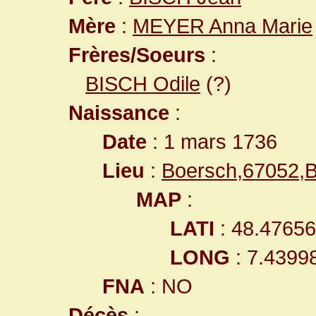
Mère
:
MEYER Anna Marie
Frères/Soeurs
:
BISCH Odile
(?)
Naissance
:
Date
: 1 mars 1736
Lieu
:
Boersch,67052,
MAP
:
LATI
: 48.4765
LONG
: 7.4399
FNA
: NO
Décès
: