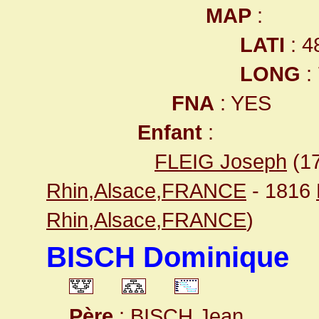
MAP
:
LATI
: 4
LONG
:
FNA
: YES
Enfant
:
FLEIG Joseph
(1
Rhin,Alsace,FRANCE
- 1816
Rhin,Alsace,FRANCE
)
BISCH Dominique
Père
:
BISCH Jean