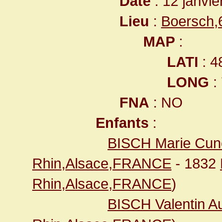
Date
: 12 janvie
Lieu
:
Boersch,
MAP
:
LATI
: 4
LONG
:
FNA
: NO
Enfants
:
BISCH Marie Cu
Rhin,Alsace,FRANCE
- 1832
Rhin,Alsace,FRANCE
)
BISCH Valentin A