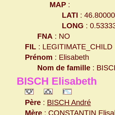
MAP
:
LATI
: 46.8000
LONG
: 0.5333
FNA
: NO
FIL
: LEGITIMATE_CHILD
Prénom
: Elisabeth
Nom de famille
: BISC
BISCH Elisabeth
Père
:
BISCH André
Mère
:
CONSTANTIN Elisa