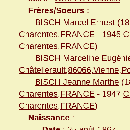
Frères/Soeurs
:
BISCH Marcel Ernest
(1
Charentes,FRANCE
- 1945
C
Charentes,FRANCE
)
BISCH Marceline Eugéni
Châtellerault,86066,Vienne,
BISCH Jeanne Marthe
(1
Charentes,FRANCE
- 1947
C
Charentes,FRANCE
)
Naissance
:
Date
: 25 août 1867