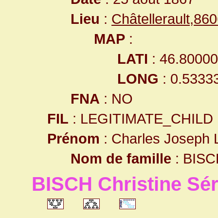
Lieu
:
Châtellerault,8
MAP
:
LATI
: 46.8000
LONG
: 0.5333
FNA
: NO
FIL
: LEGITIMATE_CHILD
Prénom
: Charles Joseph 
Nom de famille
: BISC
BISCH Christine Sé