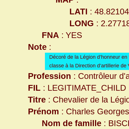
LATI
: 48.8210
LONG
: 2.2771
FNA
: YES
Note
:
Décoré de la Légion d’honneur en 
classe à la Direction d’artillerie de
Profession
: Contrôleur d
FIL
: LEGITIMATE_CHILD
Titre
: Chevalier de la Lég
Prénom
: Charles George
Nom de famille
: BISC