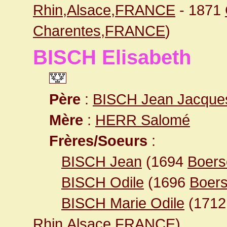
Rhin,Alsace,FRANCE
- 1871
Charentes,FRANCE
)
BISCH Elisabeth
Père
:
BISCH Jean Jacque
Mère
:
HERR Salomé
Frères/Soeurs
:
BISCH Jean
(1694
Boers
BISCH Odile
(1696
Boer
BISCH Marie Odile
(171
Rhin,Alsace,FRANCE
)