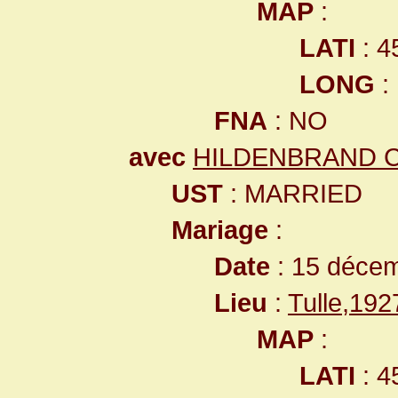
MAP
:
LATI
: 4
LONG
:
FNA
: NO
avec
HILDENBRAND Ca
UST
: MARRIED
Mariage
:
Date
: 15 déce
Lieu
:
Tulle,19
MAP
:
LATI
: 4