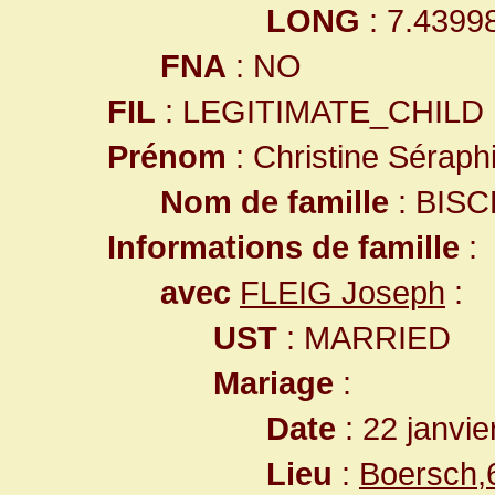
LONG
: 7.4399
FNA
: NO
FIL
: LEGITIMATE_CHILD
Prénom
: Christine Séraph
Nom de famille
: BISC
Informations de famille
:
avec
FLEIG Joseph
:
UST
: MARRIED
Mariage
:
Date
: 22 janvie
Lieu
:
Boersch,