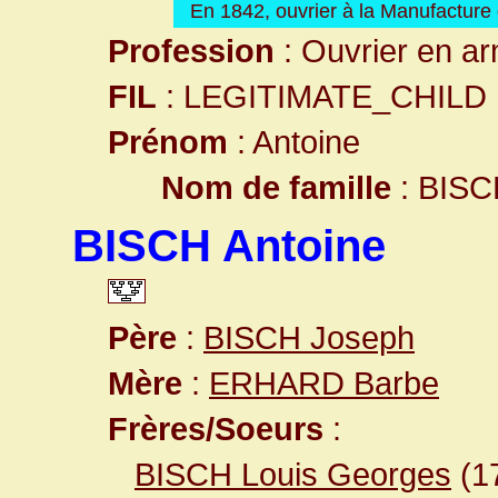
En 1842, ouvrier à la Manufacture 
Profession
: Ouvrier en ar
FIL
: LEGITIMATE_CHILD
Prénom
: Antoine
Nom de famille
: BISC
BISCH Antoine
Père
:
BISCH Joseph
Mère
:
ERHARD Barbe
Frères/Soeurs
:
BISCH Louis Georges
(1