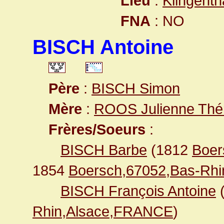
Lieu
:
Klingent
FNA
: NO
BISCH Antoine
Père
:
BISCH Simon
Mère
:
ROOS Julienne Thé
Frères/Soeurs
:
BISCH Barbe
(1812
Boer
1854
Boersch,67052,Bas-Rh
BISCH François Antoine
Rhin,Alsace,FRANCE
)