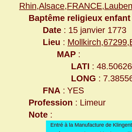
Rhin,Alsace,FRANCE,Laube
Baptême religieux enfant
Date
: 15 janvier 1773
Lieu
:
Mollkirch,67299
MAP
:
LATI
: 48.5062
LONG
: 7.3855
FNA
: YES
Profession
: Limeur
Note
:
Entré à la Manufacture de Klingent