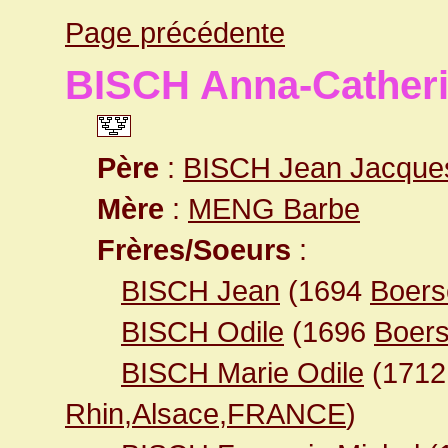
Page précédente
BISCH Anna-Cather
Père
:
BISCH Jean Jacque
Mère
:
MENG Barbe
Frères/Soeurs
:
BISCH Jean
(1694
Boers
BISCH Odile
(1696
Boer
BISCH Marie Odile
(171
Rhin,Alsace,FRANCE
)