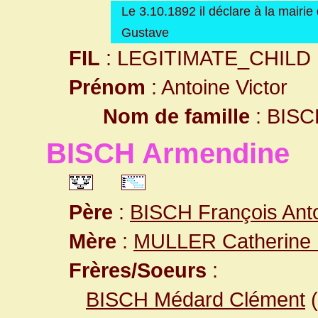
Le 3.10.1892 il déclare à la mairie
Gustave
FIL
: LEGITIMATE_CHILD
Prénom
: Antoine Victor
Nom de famille
: BISC
BISCH Armendine
Père
:
BISCH François Ant
Mère
:
MULLER Catherine 
Frères/Soeurs
:
BISCH Médard Clément
(