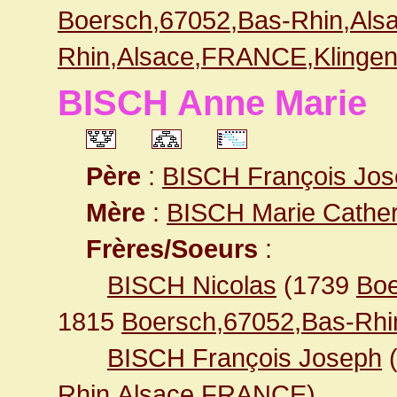
Boersch,67052,Bas-Rhin,Al
Rhin,Alsace,FRANCE,Klingen
BISCH Anne Marie
Père
:
BISCH François Jo
Mère
:
BISCH Marie Cather
Frères/Soeurs
:
BISCH Nicolas
(1739
Boe
1815
Boersch,67052,Bas-Rh
BISCH François Joseph
Rhin,Alsace,FRANCE
)