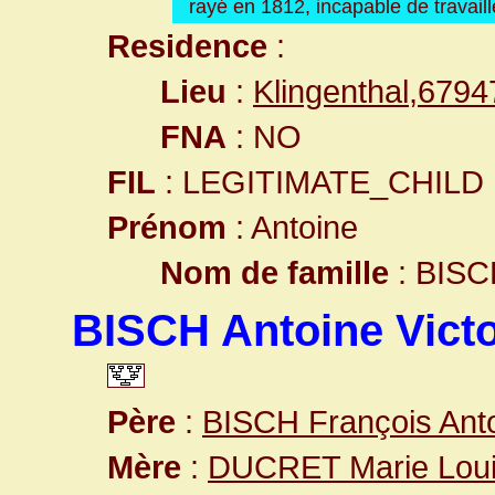
rayé en 1812, incapable de travaill
Residence
:
Lieu
:
Klingenthal,679
FNA
: NO
FIL
: LEGITIMATE_CHILD
Prénom
: Antoine
Nom de famille
: BISC
BISCH Antoine Vict
Père
:
BISCH François Ant
Mère
:
DUCRET Marie Lou