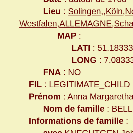
Lieu
:
Solingen,,Köln,N
Westfalen,ALLEMAGNE,Scha
MAP
:
LATI
: 51.1833
LONG
: 7.0833
FNA
: NO
FIL
: LEGITIMATE_CHILD
Prénom
: Anna Margareth
Nom de famille
: BELL
Informations de famille
:
avec
KNECHTGEN Joha