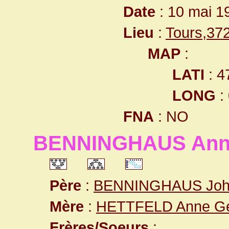
Date
: 10 mai 1
Lieu
:
Tours,37
MAP
:
LATI
: 4
LONG
:
FNA
: NO
BENNINGHAUS Anne
Père
:
BENNINGHAUS Joha
Mère
:
HETTFELD Anne Ge
Frères/Soeurs
: