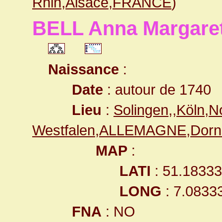
Rhin,Alsace,FRANCE
)
BELL Anna Margare
Naissance
:
Date
: autour de 1740
Lieu
:
Solingen,,Köln,N
Westfalen,ALLEMAGNE,Dorn
MAP
:
LATI
: 51.1833
LONG
: 7.0833
FNA
: NO