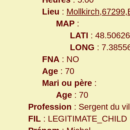
Lieu
:
Mollkirch,67299
MAP
:
LATI
: 48.5062
LONG
: 7.3855
FNA
: NO
Age
: 70
Mari ou père
:
Age
: 70
Profession
: Sergent du vi
FIL
: LEGITIMATE_CHILD