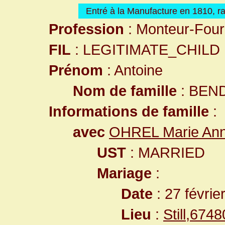
Entré à la Manufacture en 1810, ra
Profession
: Monteur-Four
FIL
: LEGITIMATE_CHILD
Prénom
: Antoine
Nom de famille
: BEN
Informations de famille
:
avec
OHREL Marie An
UST
: MARRIED
Mariage
:
Date
: 27 févrie
Lieu
:
Still,67