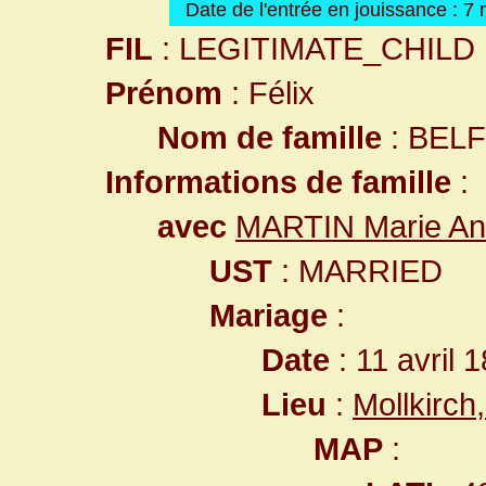
Date de l'entrée en jouissance : 
FIL
: LEGITIMATE_CHILD
Prénom
: Félix
Nom de famille
: BEL
Informations de famille
:
avec
MARTIN Marie A
UST
: MARRIED
Mariage
:
Date
: 11 avril 
Lieu
:
Mollkirc
MAP
: