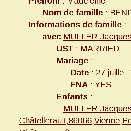
Prénom
: Madeleine
Nom de famille
: BEN
Informations de famille
:
avec
MULLER Jacque
UST
: MARRIED
Mariage
:
Date
: 27 juillet
FNA
: YES
Enfants
:
MULLER Jacque
Châtellerault,86066,Vienne,