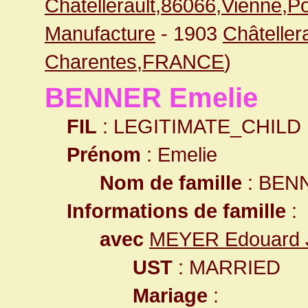
Châtellerault,86066,Vienne,
Manufacture
- 1903
Châteller
Charentes,FRANCE
)
BENNER Emelie
FIL
: LEGITIMATE_CHILD
Prénom
: Emelie
Nom de famille
: BEN
Informations de famille
:
avec
MEYER Edouard J
UST
: MARRIED
Mariage
: