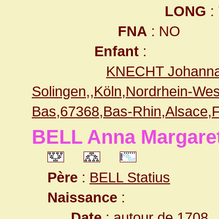
LONG
:
FNA
: NO
Enfant
:
KNECHT Johanna 
Solingen,,Köln,Nordrhein-W
Bas,67368,Bas-Rhin,Alsace
BELL Anna Margare
Père
:
BELL Statius
Naissance
:
Date
: autour de 1708