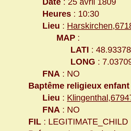
Date
: 25 avril 1809
Heures
: 10:30
Lieu
:
Harskirchen,67
MAP
:
LATI
: 48.9337
LONG
: 7.0370
FNA
: NO
Baptême religieux enfant
Lieu
:
Klingenthal,679
FNA
: NO
FIL
: LEGITIMATE_CHILD