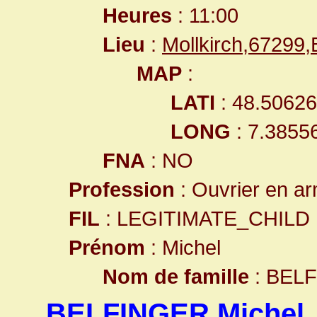
Heures
: 11:00
Lieu
:
Mollkirch,67299
MAP
:
LATI
: 48.5062
LONG
: 7.3855
FNA
: NO
Profession
: Ouvrier en a
FIL
: LEGITIMATE_CHILD
Prénom
: Michel
Nom de famille
: BEL
BELFINGER Michel