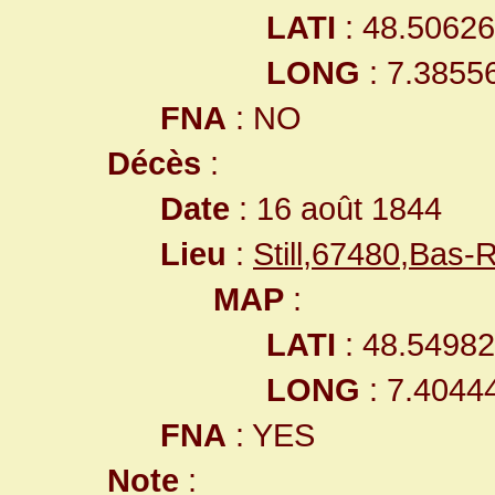
LATI
: 48.5062
LONG
: 7.3855
FNA
: NO
Décès
:
Date
: 16 août 1844
Lieu
:
Still,67480,Bas
MAP
:
LATI
: 48.5498
LONG
: 7.4044
FNA
: YES
Note
: