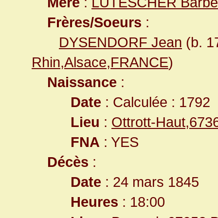
Mère
:
LUTESCHER Barbe
Frères/Soeurs
:
DYSENDORF Jean
(b. 
Rhin,Alsace,FRANCE
)
Naissance
:
Date
: Calculée : 1792
Lieu
:
Ottrott-Haut,67
FNA
: YES
Décès
:
Date
: 24 mars 1845
Heures
: 18:00