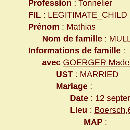
Profession
: Tonnelier
FIL
: LEGITIMATE_CHILD
Prénom
: Mathias
Nom de famille
: MUL
Informations de famille
:
avec
GOERGER Madel
UST
: MARRIED
Mariage
:
Date
: 12 septe
Lieu
:
Boersch,
MAP
: