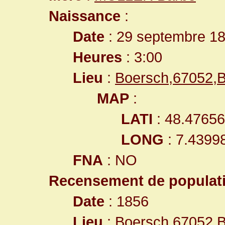
Naissance
:
Date
: 29 septembre 1
Heures
: 3:00
Lieu
:
Boersch,67052,
MAP
:
LATI
: 48.4765
LONG
: 7.4399
FNA
: NO
Recensement de populat
Date
: 1856
Lieu
:
Boersch,67052,