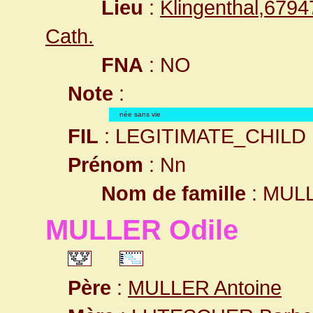
Lieu
:
Klingenthal,679
Cath.
FNA
: NO
Note
:
née sans vie
FIL
: LEGITIMATE_CHILD
Prénom
: Nn
Nom de famille
: MUL
MULLER Odile
Père
:
MULLER Antoine