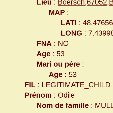
Lieu
:
Boersch,67052,
MAP
:
LATI
: 48.4765
LONG
: 7.4399
FNA
: NO
Age
: 53
Mari ou père
:
Age
: 53
FIL
: LEGITIMATE_CHILD
Prénom
: Odile
Nom de famille
: MUL