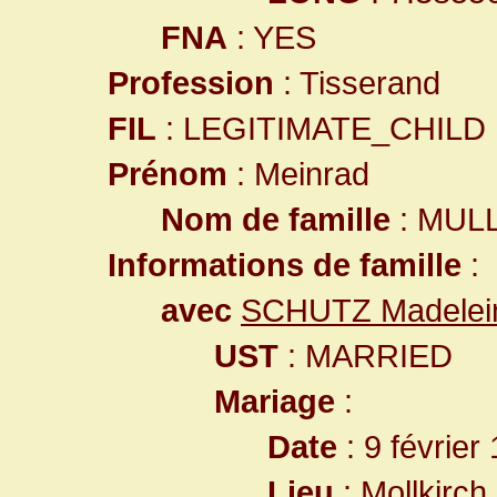
FNA
: YES
Profession
: Tisserand
FIL
: LEGITIMATE_CHILD
Prénom
: Meinrad
Nom de famille
: MUL
Informations de famille
:
avec
SCHUTZ Madelei
UST
: MARRIED
Mariage
:
Date
: 9 février
Lieu
:
Mollkirc