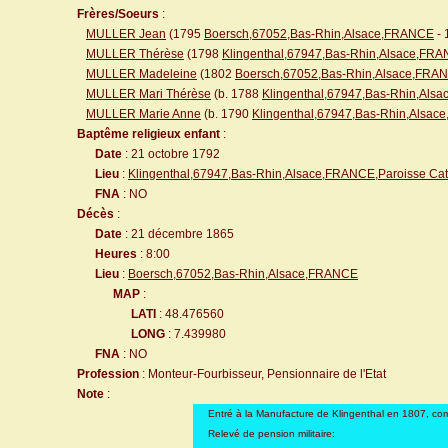
Frères/Soeurs
:
MULLER Jean
(1795
Boersch,67052,Bas-Rhin,Alsace,FRANCE
- 
MULLER Thérèse
(1798
Klingenthal,67947,Bas-Rhin,Alsace,FR
MULLER Madeleine
(1802
Boersch,67052,Bas-Rhin,Alsace,FRA
MULLER Mari Thérèse
(b. 1788
Klingenthal,67947,Bas-Rhin,Als
MULLER Marie Anne
(b. 1790
Klingenthal,67947,Bas-Rhin,Alsac
Baptême religieux enfant
:
Date
: 21 octobre 1792
Lieu
:
Klingenthal,67947,Bas-Rhin,Alsace,FRANCE,Paroisse Cat
FNA
: NO
Décès
:
Date
: 21 décembre 1865
Heures
: 8:00
Lieu
:
Boersch,67052,Bas-Rhin,Alsace,FRANCE
MAP
:
LATI
: 48.476560
LONG
: 7.439980
FNA
: NO
Profession
: Monteur-Fourbisseur, Pensionnaire de l'Etat
Note
:
Entré à la Manufacture de Klingenthal en 1807, co
Relevé de pension militaire: