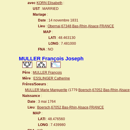
avec
KORN Elisabeth
:
UST
: MARRIED
Mariage
:
Date
: 14 novembre 1831
Lieu
:
Obernai,67348,Bas-Rhin,Alsace,FRANCE
MAP
:
LATI
: 48.463130
LONG
: 7.481000
FNA
: NO
MULLER François Joseph
Père
:
MULLER François
Mère
:
ESSLINGER Catherine
Frères/Soeurs
:
MULLER Marie Marguerite
(1779
Boersch,67052,Bas-Rhin,Alsa
Naissance
:
Date
: 3 mai 1764
Lieu
:
Boersch,67052,Bas-Rhin,Alsace,FRANCE
MAP
:
LATI
: 48.476560
LONG
: 7.439980