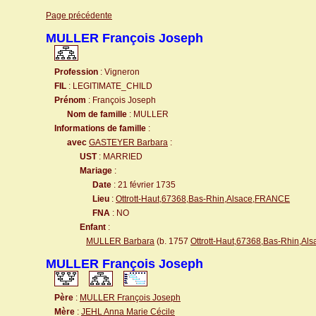
Page précédente
MULLER François Joseph
Profession
: Vigneron
FIL
: LEGITIMATE_CHILD
Prénom
: François Joseph
Nom de famille
: MULLER
Informations de famille
:
avec
GASTEYER Barbara
:
UST
: MARRIED
Mariage
:
Date
: 21 février 1735
Lieu
:
Ottrott-Haut,67368,Bas-Rhin,Alsace,FRANCE
FNA
: NO
Enfant
:
MULLER Barbara
(b. 1757
Ottrott-Haut,67368,Bas-Rhin,A
MULLER François Joseph
Père
:
MULLER François Joseph
Mère
:
JEHL Anna Marie Cécile