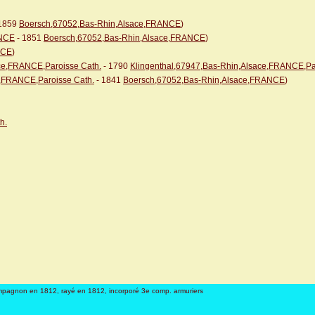
1859
Boersch,67052,Bas-Rhin,Alsace,FRANCE
)
ANCE
- 1851
Boersch,67052,Bas-Rhin,Alsace,FRANCE
)
NCE
)
ace,FRANCE,Paroisse Cath.
- 1790
Klingenthal,67947,Bas-Rhin,Alsace,FRANCE,Pa
e,FRANCE,Paroisse Cath.
- 1841
Boersch,67052,Bas-Rhin,Alsace,FRANCE
)
h.
mpagnon en 1812, rayé en 1812, incorporé 3e comp. armuriers