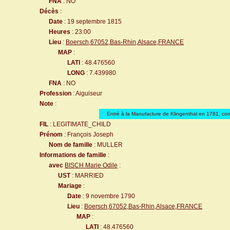
FNA
: NO
Décès
:
Date
: 19 septembre 1815
Heures
: 23:00
Lieu
:
Boersch,67052,Bas-Rhin,Alsace,FRANCE
MAP
:
LATI
: 48.476560
LONG
: 7.439980
FNA
: NO
Profession
: Aiguiseur
Note
:
Entré à la Manufacture de Klingenthal en 1781, co
FIL
: LEGITIMATE_CHILD
Prénom
: François Joseph
Nom de famille
: MULLER
Informations de famille
:
avec
BISCH Marie Odile
:
UST
: MARRIED
Mariage
:
Date
: 9 novembre 1790
Lieu
:
Boersch,67052,Bas-Rhin,Alsace,FRANCE
MAP
:
LATI
: 48.476560