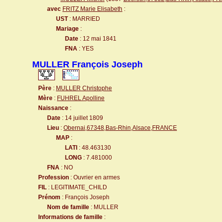
avec
FRITZ Marie Elisabeth
:
UST
: MARRIED
Mariage
:
Date
: 12 mai 1841
FNA
: YES
MULLER François Joseph
Père
:
MULLER Christophe
Mère
:
FUHREL Apolline
Naissance
:
Date
: 14 juillet 1809
Lieu
:
Obernai,67348,Bas-Rhin,Alsace,FRANCE
MAP
:
LATI
: 48.463130
LONG
: 7.481000
FNA
: NO
Profession
: Ouvrier en armes
FIL
: LEGITIMATE_CHILD
Prénom
: François Joseph
Nom de famille
: MULLER
Informations de famille
: