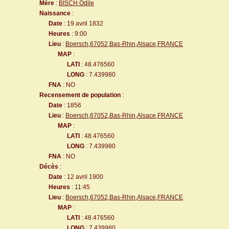
Mère
:
BISCH Odile
Naissance
:
Date
: 19 avril 1832
Heures
: 9:00
Lieu
:
Boersch,67052,Bas-Rhin,Alsace,FRANCE
MAP
:
LATI
: 48.476560
LONG
: 7.439980
FNA
: NO
Recensement de population
:
Date
: 1856
Lieu
:
Boersch,67052,Bas-Rhin,Alsace,FRANCE
MAP
:
LATI
: 48.476560
LONG
: 7.439980
FNA
: NO
Décès
:
Date
: 12 avril 1900
Heures
: 11:45
Lieu
:
Boersch,67052,Bas-Rhin,Alsace,FRANCE
MAP
:
LATI
: 48.476560
LONG
: 7.439980