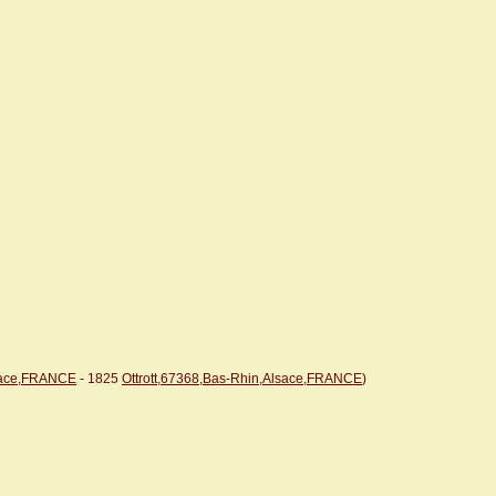
lsace,FRANCE
- 1825
Ottrott,67368,Bas-Rhin,Alsace,FRANCE
)