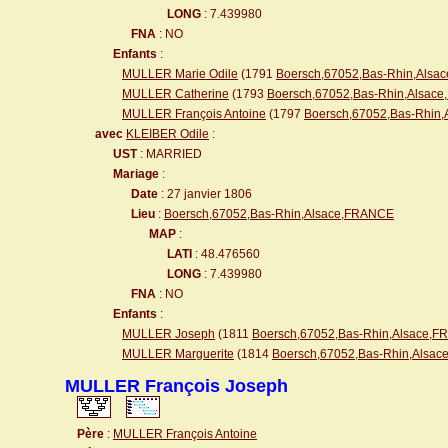
LONG
: 7.439980
FNA
: NO
Enfants
:
MULLER Marie Odile
(1791
Boersch,67052,Bas-Rhin,Als
MULLER Catherine
(1793
Boersch,67052,Bas-Rhin,Alsac
MULLER François Antoine
(1797
Boersch,67052,Bas-Rhin
avec
KLEIBER Odile
:
UST
: MARRIED
Mariage
:
Date
: 27 janvier 1806
Lieu
:
Boersch,67052,Bas-Rhin,Alsace,FRANCE
MAP
:
LATI
: 48.476560
LONG
: 7.439980
FNA
: NO
Enfants
:
MULLER Joseph
(1811
Boersch,67052,Bas-Rhin,Alsace,
MULLER Marguerite
(1814
Boersch,67052,Bas-Rhin,Alsa
MULLER François Joseph
Père
:
MULLER François Antoine