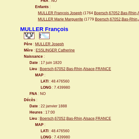
FNA
: NO
Enfants
:
MULLER François Joseph
(1764
Boersch,67052,Bas-Rhin
MULLER Marie Marguerite
(1779
Boersch,67052,Bas-Rhin
MULLER François
Père
:
MULLER Joseph
Mère
:
ESSLINGER Catherine
Naissance
:
Date
: 17 juin 1820
Lieu
:
Boersch,67052,Bas-Rhin,Alsace,FRANCE
MAP
:
LATI
: 48.476560
LONG
: 7.439980
FNA
: NO
Décès
:
Date
: 22 janvier 1888
Heures
: 17:00
Lieu
:
Boersch,67052,Bas-Rhin,Alsace,FRANCE
MAP
:
LATI
: 48.476560
LONG
: 7.439980