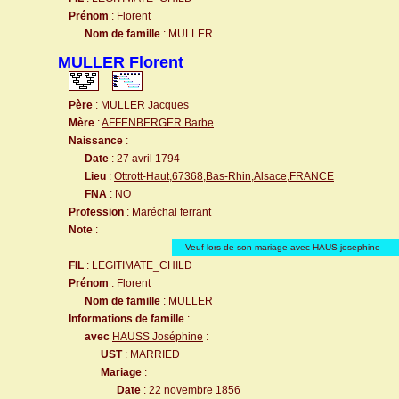
Prénom
: Florent
Nom de famille
: MULLER
MULLER Florent
Père
:
MULLER Jacques
Mère
:
AFFENBERGER Barbe
Naissance
:
Date
: 27 avril 1794
Lieu
:
Ottrott-Haut,67368,Bas-Rhin,Alsace,FRANCE
FNA
: NO
Profession
: Maréchal ferrant
Note
:
Veuf lors de son mariage avec HAUS josephine
FIL
: LEGITIMATE_CHILD
Prénom
: Florent
Nom de famille
: MULLER
Informations de famille
:
avec
HAUSS Joséphine
:
UST
: MARRIED
Mariage
:
Date
: 22 novembre 1856