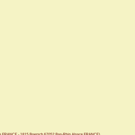
ce,FRANCE
- 1815
Boersch,67052,Bas-Rhin,Alsace,FRANCE
)