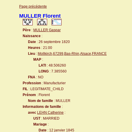
Page précédente
MULLER Florent
Père
:
MULLER Gaspar
Naissance
:
Date
: 26 septembre 1820
Heures
: 21:00
Lieu
:
Mollkirch,67299,Bas-Rhin,Alsace,FRANCE
MAP
:
LATI
: 48.506260
LONG
: 7.385560
FNA
: NO
Profession
: Manufacturier
FIL
: LEGITIMATE_CHILD
Prénom
: Florent
Nom de famille
: MULLER
Informations de famille
:
avec
LEHN Catherine
:
UST
: MARRIED
Mariage
:
Date
: 12 janvier 1845