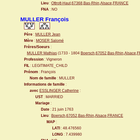
Lieu
:
Ottrott-Haut,67368,Bas-Rhin,Alsace,FRANCE
FNA
: NO
MULLER François
Père
:
MULLER Jean
Mère
:
MOSER Salomé
Frères/Soeurs
:
MULLER Mathias
(1733 - 1804
Boersch,67052,Bas-Rhin,Alsace
Profession
: Vigneron
FIL
: LEGITIMATE_CHILD
Prénom
: François
Nom de famille
: MULLER
Informations de famille
:
avec
ESSLINGER Catherine
:
UST
: MARRIED
Mariage
:
Date
: 21 juin 1763
Lieu
:
Boersch,67052,Bas-Rhin,Alsace,FRANCE
MAP
:
LATI
: 48.476560
LONG
: 7.439980