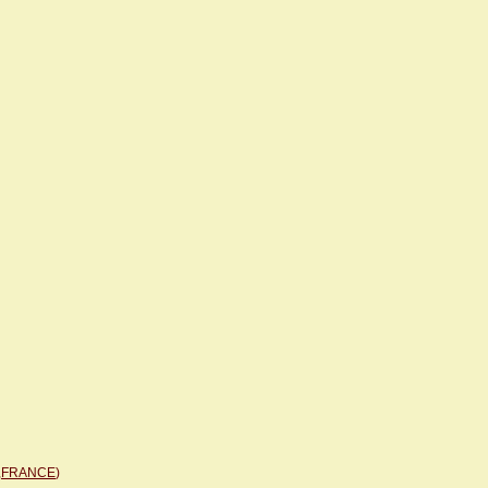
e,FRANCE
)