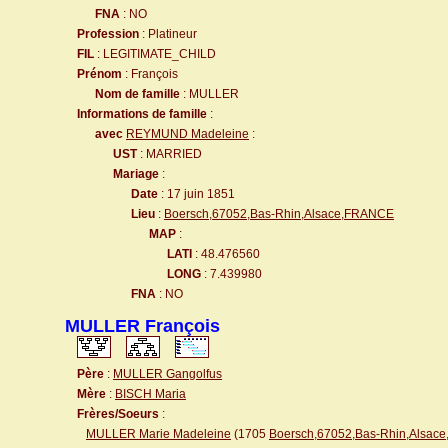
FNA
: NO
Profession
: Platineur
FIL
: LEGITIMATE_CHILD
Prénom
: François
Nom de famille
: MULLER
Informations de famille
:
avec
REYMUND Madeleine
:
UST
: MARRIED
Mariage
:
Date
: 17 juin 1851
Lieu
:
Boersch,67052,Bas-Rhin,Alsace,FRANCE
MAP
:
LATI
: 48.476560
LONG
: 7.439980
FNA
: NO
MULLER François
Père
:
MULLER Gangolfus
Mère
:
BISCH Maria
Frères/Soeurs
:
MULLER Marie Madeleine
(1705
Boersch,67052,Bas-Rhin,Alsac