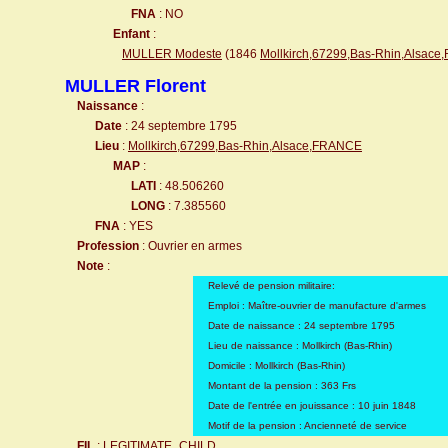
FNA
: NO
Enfant
:
MULLER Modeste
(1846
Mollkirch,67299,Bas-Rhin,Alsac
MULLER Florent
Naissance
:
Date
: 24 septembre 1795
Lieu
:
Mollkirch,67299,Bas-Rhin,Alsace,FRANCE
MAP
:
LATI
: 48.506260
LONG
: 7.385560
FNA
: YES
Profession
: Ouvrier en armes
Note
:
Relevé de pension militaire:
Emploi : Maître-ouvrier de manufacture d'armes
Date de naissance : 24 septembre 1795
Lieu de naissance : Mollkirch (Bas-Rhin)
Domicile : Mollkirch (Bas-Rhin)
Montant de la pension : 363 Frs
Date de l'entrée en jouissance : 10 juin 1848
Motif de la pension : Ancienneté de service
FIL
: LEGITIMATE_CHILD