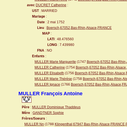
avec
DUCRET Catherine
:
UST
: MARRIED
Mariage
:
Date
: 2 mai 1752
Lieu
:
Boersch,67052,Bas-Rhin,Alsace,FRANCE
MAP
:
LATI
: 48.476560
LONG
: 7.439980
FNA
: NO
Enfants
:
MULLER Marie Marguerite
(1747
Boersch,67052,Bas-Rhin
MULLER Catherine
(1754
Boersch,67052,Bas-Rhin,Alsac
MULLER Elisabeth
(1756
Boersch,67052,Bas-Rhin,Alsac
MULLER Marie Thérèse
(1758
Boersch,67052,Bas-Rhin,A
MULLER Ignace
(1766
Boersch,67052,Bas-Rhin,Alsace,
MULLER François Antoine
Père
:
MULLER Dominique Thaddeus
Mère
:
GANDTNER Sophie
Frères/Soeurs
:
MULLER Nn
(1788
Klingenthal,67947,Bas-Rhin,Alsace,FRANCE,P