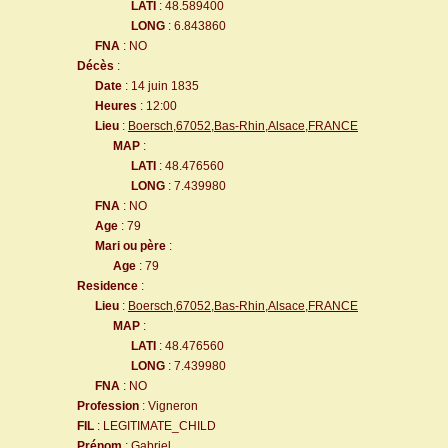
LATI
: 48.589400
LONG
: 6.843860
FNA
: NO
Décès
:
Date
: 14 juin 1835
Heures
: 12:00
Lieu
:
Boersch,67052,Bas-Rhin,Alsace,FRANCE
MAP
:
LATI
: 48.476560
LONG
: 7.439980
FNA
: NO
Age
: 79
Mari ou père
:
Age
: 79
Residence
:
Lieu
:
Boersch,67052,Bas-Rhin,Alsace,FRANCE
MAP
:
LATI
: 48.476560
LONG
: 7.439980
FNA
: NO
Profession
: Vigneron
FIL
: LEGITIMATE_CHILD
Prénom
: Gabriel