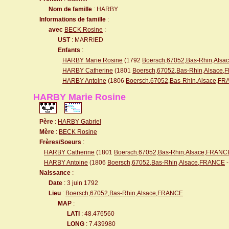
Nom de famille
: HARBY
Informations de famille
:
avec
BECK Rosine
:
UST
: MARRIED
Enfants
:
HARBY Marie Rosine
(1792
Boersch,67052,Bas-Rhin,Als
HARBY Catherine
(1801
Boersch,67052,Bas-Rhin,Alsace
HARBY Antoine
(1806
Boersch,67052,Bas-Rhin,Alsace,F
HARBY Marie Rosine
Père
:
HARBY Gabriel
Mère
:
BECK Rosine
Frères/Soeurs
:
HARBY Catherine
(1801
Boersch,67052,Bas-Rhin,Alsace,FRANC
HARBY Antoine
(1806
Boersch,67052,Bas-Rhin,Alsace,FRANCE
-
Naissance
:
Date
: 3 juin 1792
Lieu
:
Boersch,67052,Bas-Rhin,Alsace,FRANCE
MAP
:
LATI
: 48.476560
LONG
: 7.439980