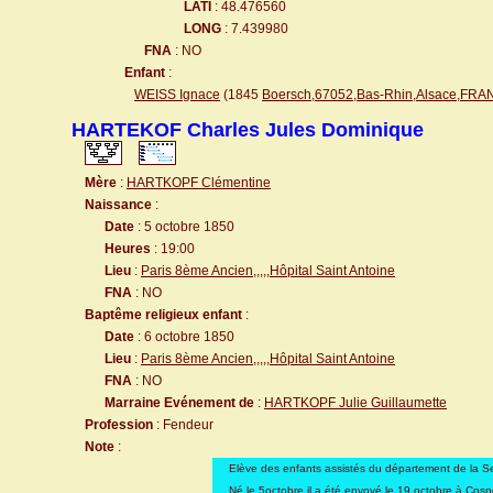
LATI
: 48.476560
LONG
: 7.439980
FNA
: NO
Enfant
:
WEISS Ignace
(1845
Boersch,67052,Bas-Rhin,Alsace,FR
HARTEKOF Charles Jules Dominique
Mère
:
HARTKOPF Clémentine
Naissance
:
Date
: 5 octobre 1850
Heures
: 19:00
Lieu
:
Paris 8ème Ancien,,,,,Hôpital Saint Antoine
FNA
: NO
Baptême religieux enfant
:
Date
: 6 octobre 1850
Lieu
:
Paris 8ème Ancien,,,,,Hôpital Saint Antoine
FNA
: NO
Marraine Evénement de
:
HARTKOPF Julie Guillaumette
Profession
: Fendeur
Note
:
Elève des enfants assistés du département de la S
Né le 5octobre il a été envoyé le 19 octobre à Cosn