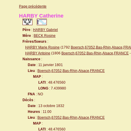
Page précédente
HARBY Catherine
Père
:
HARBY Gabriel
Mère
:
BECK Rosine
Frères/Soeurs
:
HARBY Marie Rosine
(1792
Boersch,67052,Bas-Rhin,Alsace,FR
HARBY Antoine
(1806
Boersch,67052,Bas-Rhin,Alsace,FRANCE
-
Naissance
:
Date
: 11 janvier 1801
Lieu
:
Boersch,67052,Bas-Rhin,Alsace,FRANCE
MAP
:
LATI
: 48.476560
LONG
: 7.439980
FNA
: NO
Décès
:
Date
: 13 octobre 1832
Heures
: 11:00
Lieu
:
Boersch,67052,Bas-Rhin,Alsace,FRANCE
MAP
:
LATI
: 48.476560