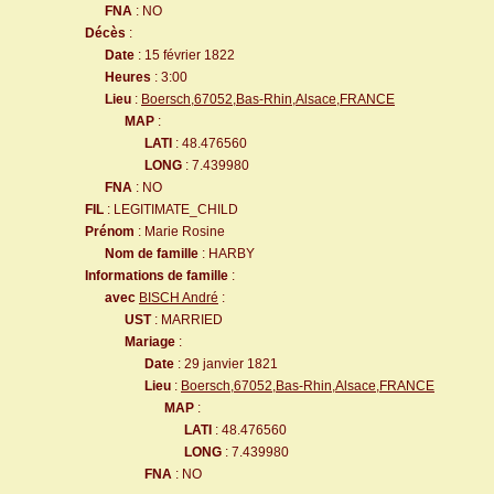
FNA
: NO
Décès
:
Date
: 15 février 1822
Heures
: 3:00
Lieu
:
Boersch,67052,Bas-Rhin,Alsace,FRANCE
MAP
:
LATI
: 48.476560
LONG
: 7.439980
FNA
: NO
FIL
: LEGITIMATE_CHILD
Prénom
: Marie Rosine
Nom de famille
: HARBY
Informations de famille
:
avec
BISCH André
:
UST
: MARRIED
Mariage
:
Date
: 29 janvier 1821
Lieu
:
Boersch,67052,Bas-Rhin,Alsace,FRANCE
MAP
:
LATI
: 48.476560
LONG
: 7.439980
FNA
: NO