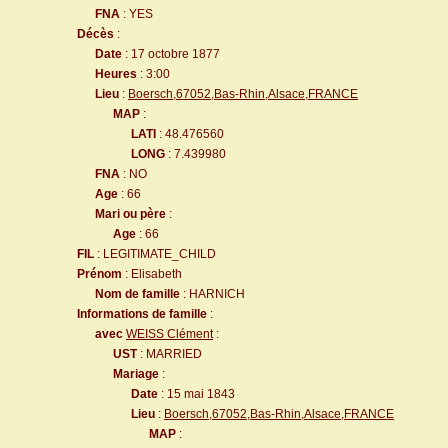
FNA
: YES
Décès
:
Date
: 17 octobre 1877
Heures
: 3:00
Lieu
:
Boersch,67052,Bas-Rhin,Alsace,FRANCE
MAP
:
LATI
: 48.476560
LONG
: 7.439980
FNA
: NO
Age
: 66
Mari ou père
:
Age
: 66
FIL
: LEGITIMATE_CHILD
Prénom
: Elisabeth
Nom de famille
: HARNICH
Informations de famille
:
avec
WEISS Clément
:
UST
: MARRIED
Mariage
:
Date
: 15 mai 1843
Lieu
:
Boersch,67052,Bas-Rhin,Alsace,FRANCE
MAP
: