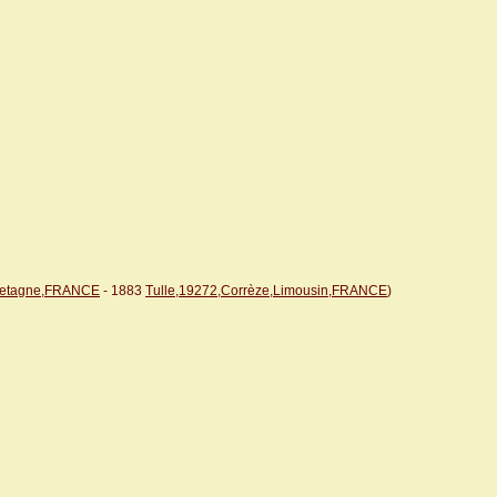
retagne,FRANCE
- 1883
Tulle,19272,Corrèze,Limousin,FRANCE
)