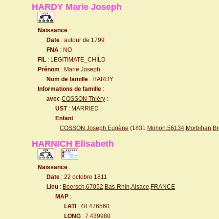
HARDY Marie Joseph
Naissance
:
Date
: autour de 1799
FNA
: NO
FIL
: LEGITIMATE_CHILD
Prénom
: Marie Joseph
Nom de famille
: HARDY
Informations de famille
:
avec
COSSON Thiéry
:
UST
: MARRIED
Enfant
:
COSSON Joseph Eugène
(1831
Mohon,56134,Morbihan,B
HARNICH Elisabeth
Naissance
:
Date
: 22 octobre 1811
Lieu
:
Boersch,67052,Bas-Rhin,Alsace,FRANCE
MAP
:
LATI
: 48.476560
LONG
: 7.439980