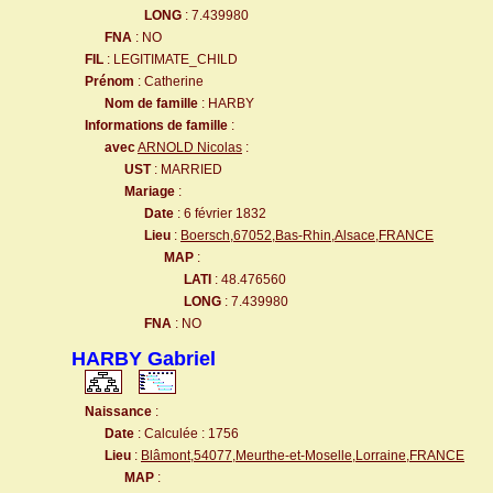
LONG
: 7.439980
FNA
: NO
FIL
: LEGITIMATE_CHILD
Prénom
: Catherine
Nom de famille
: HARBY
Informations de famille
:
avec
ARNOLD Nicolas
:
UST
: MARRIED
Mariage
:
Date
: 6 février 1832
Lieu
:
Boersch,67052,Bas-Rhin,Alsace,FRANCE
MAP
:
LATI
: 48.476560
LONG
: 7.439980
FNA
: NO
HARBY Gabriel
Naissance
:
Date
: Calculée : 1756
Lieu
:
Blâmont,54077,Meurthe-et-Moselle,Lorraine,FRANCE
MAP
: