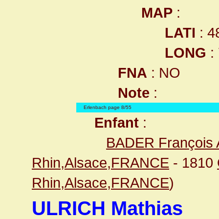
MAP
:
LATI
: 4
LONG
:
FNA
: NO
Note
:
Erlenbach page 8/55
Enfant
:
BADER François 
Rhin,Alsace,FRANCE
- 1810
Rhin,Alsace,FRANCE
)
ULRICH Mathias