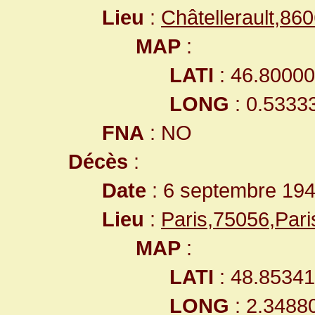
Lieu
:
Châtellerault,8
MAP
:
LATI
: 46.8000
LONG
: 0.5333
FNA
: NO
Décès
:
Date
: 6 septembre 19
Lieu
:
Paris,75056,Par
MAP
:
LATI
: 48.8534
LONG
: 2.3488