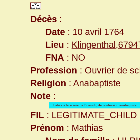
Décès
:
Date
: 10 avril 1764
Lieu
:
Klingenthal,679
FNA
: NO
Profession
: Ouvrier de sc
Religion
: Anabaptiste
Note
:
habite à la scierie de Boersch; de confession anabaptiste
FIL
: LEGITIMATE_CHILD
Prénom
: Mathias