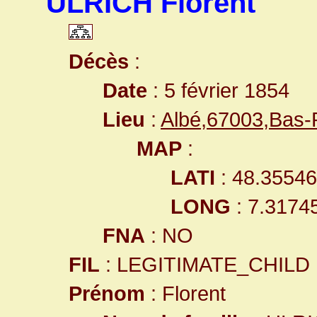
ULRICH Florent
Décès
:
Date
: 5 février 1854
Lieu
:
Albé,67003,Bas
MAP
:
LATI
: 48.3554
LONG
: 7.3174
FNA
: NO
FIL
: LEGITIMATE_CHILD
Prénom
: Florent