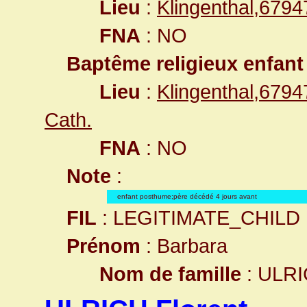
Lieu
:
Klingenthal,679
FNA
: NO
Baptême religieux enfant
Lieu
:
Klingenthal,679
Cath.
FNA
: NO
Note
:
enfant posthume;père décédé 4 jours avant
FIL
: LEGITIMATE_CHILD
Prénom
: Barbara
Nom de famille
: ULR