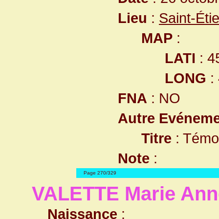
Lieu
:
Saint-Ét
MAP
:
LATI
: 4
LONG
:
FNA
: NO
Autre Evéneme
Titre
: Témo
Note
:
Page 270/329
VALETTE Marie Ann
Naissance
: