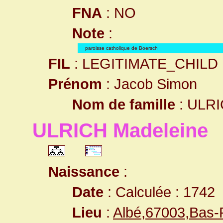
FNA
: NO
Note
:
paroisse catholique de Boersch
FIL
: LEGITIMATE_CHILD
Prénom
: Jacob Simon
Nom de famille
: ULR
ULRICH Madeleine
Naissance
:
Date
: Calculée : 1742
Lieu
:
Albé,67003,Bas