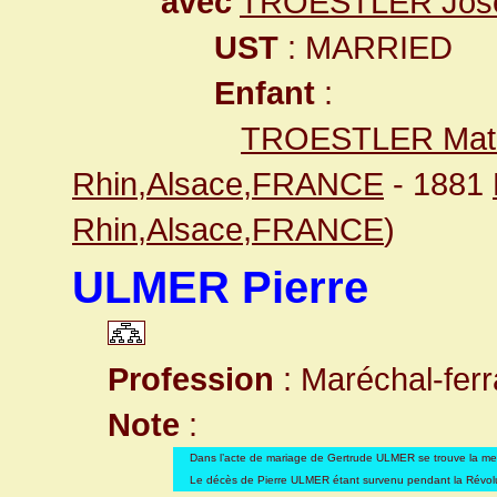
avec
TROESTLER Jos
UST
: MARRIED
Enfant
:
TROESTLER Mat
Rhin,Alsace,FRANCE
- 1881
Rhin,Alsace,FRANCE
)
ULMER Pierre
Profession
: Maréchal-ferr
Note
:
Dans l’acte de mariage de Gertrude ULMER se trouve la men
Le décès de Pierre ULMER étant survenu pendant la Révolution,