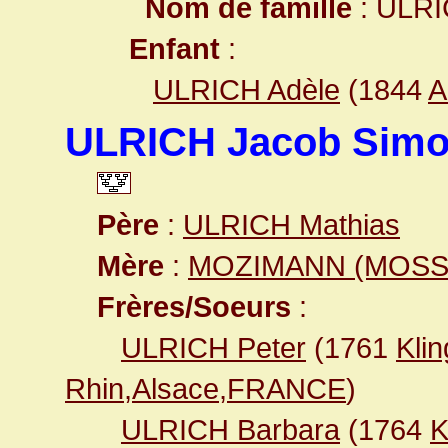
Nom de famille
: ULR
Enfant
:
ULRICH Adèle
(1844
A
ULRICH Jacob Sim
Père
:
ULRICH Mathias
Mère
:
MOZIMANN (MOSSI
Frères/Soeurs
:
ULRICH Peter
(1761
Kli
Rhin,Alsace,FRANCE
)
ULRICH Barbara
(1764
K