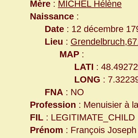
Mère
:
MICHEL Hélène
Naissance
:
Date
: 12 décembre 17
Lieu
:
Grendelbruch,6
MAP
:
LATI
: 48.4927
LONG
: 7.3223
FNA
: NO
Profession
: Menuisier à l
FIL
: LEGITIMATE_CHILD
Prénom
: François Joseph