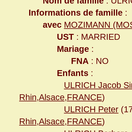
Nom de famille
: ULR
Informations de famille
:
avec
MOZIMANN (MOS
UST
: MARRIED
Mariage
:
FNA
: NO
Enfants
:
ULRICH Jacob S
Rhin,Alsace,FRANCE
)
ULRICH Peter
(1
Rhin,Alsace,FRANCE
)