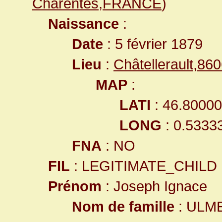
Charentes,FRANCE
)
Naissance
:
Date
: 5 février 1879
Lieu
:
Châtellerault,8
MAP
:
LATI
: 46.8000
LONG
: 0.5333
FNA
: NO
FIL
: LEGITIMATE_CHILD
Prénom
: Joseph Ignace
Nom de famille
: ULM