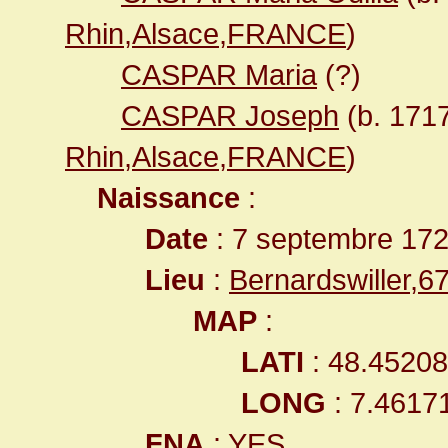
Rhin,Alsace,FRANCE
)
CASPAR Maria
(?)
CASPAR Joseph
(b. 171
Rhin,Alsace,FRANCE
)
Naissance
:
Date
: 7 septembre 17
Lieu
:
Bernardswiller,
MAP
:
LATI
: 48.4520
LONG
: 7.4617
FNA
: YES