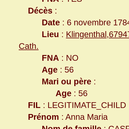
Décès
:
Date
: 6 novembre 178
Lieu
:
Klingenthal,679
Cath.
FNA
: NO
Age
: 56
Mari ou père
:
Age
: 56
FIL
: LEGITIMATE_CHILD
Prénom
: Anna Maria
Nom de famille
: CAS