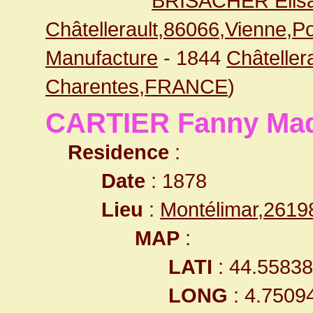
BRISACHER Elis
Châtellerault,86066,Vienne,
Manufacture
- 1844
Châteller
Charentes,FRANCE
)
CARTIER Fanny Mad
Residence
:
Date
: 1878
Lieu
:
Montélimar,261
MAP
:
LATI
: 44.5583
LONG
: 4.7509