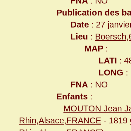
FNA
: NO
Publication des b
Date
: 27 janvie
Lieu
:
Boersch,
MAP
:
LATI
: 4
LONG
:
FNA
: NO
Enfants
:
MOUTON Jean J
Rhin,Alsace,FRANCE
- 1819