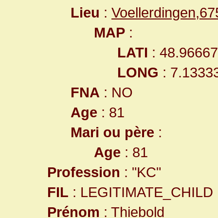
Lieu
:
Voellerdingen,6
MAP
:
LATI
: 48.9666
LONG
: 7.1333
FNA
: NO
Age
: 81
Mari ou père
:
Age
: 81
Profession
: "KC"
FIL
: LEGITIMATE_CHILD
Prénom
: Thiebold