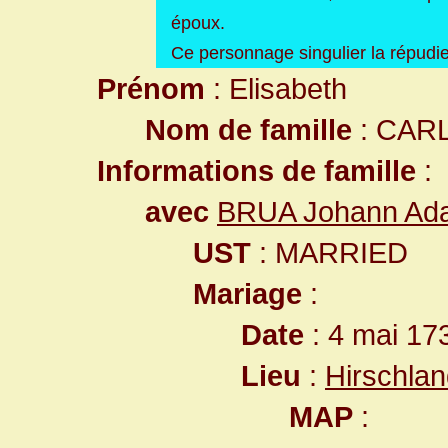
époux.
Ce personnage singulier la répudier
Prénom
: Elisabeth
Nom de famille
: CAR
Informations de famille
:
avec
BRUA Johann Ad
UST
: MARRIED
Mariage
:
Date
: 4 mai 17
Lieu
:
Hirschla
MAP
: