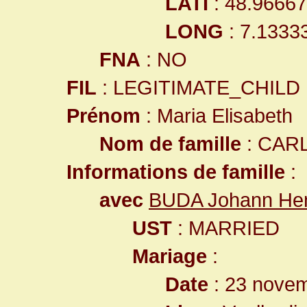
LATI
: 48.9666
LONG
: 7.1333
FNA
: NO
FIL
: LEGITIMATE_CHILD
Prénom
: Maria Elisabeth
Nom de famille
: CAR
Informations de famille
:
avec
BUDA Johann Hen
UST
: MARRIED
Mariage
:
Date
: 23 nove