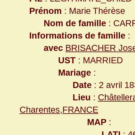
Prénom
: Marie Thérèse
Nom de famille
: CAR
Informations de famille
:
avec
BRISACHER Jos
UST
: MARRIED
Mariage
:
Date
: 2 avril 1
Lieu
:
Châteller
Charentes,FRANCE
MAP
:
LATI
: 4