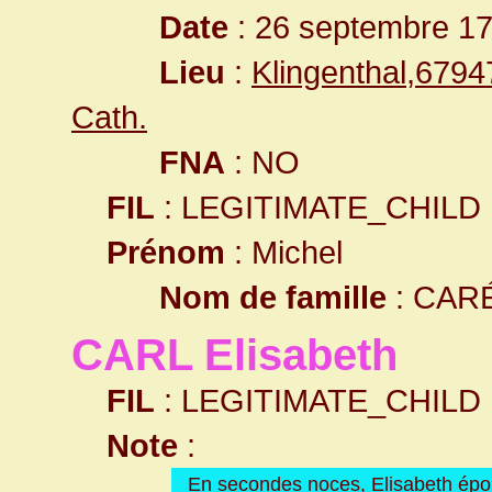
Date
: 26 septembre 1
Lieu
:
Klingenthal,679
Cath.
FNA
: NO
FIL
: LEGITIMATE_CHILD
Prénom
: Michel
Nom de famille
: CAR
CARL Elisabeth
FIL
: LEGITIMATE_CHILD
Note
:
En secondes noces, Elisabeth ép