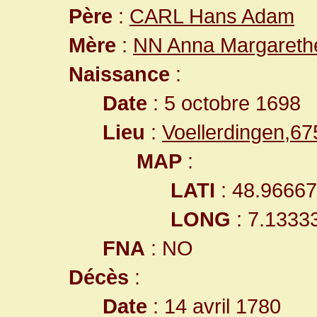
Père
:
CARL Hans Adam
Mère
:
NN Anna Margareth
Naissance
:
Date
: 5 octobre 1698
Lieu
:
Voellerdingen,6
MAP
:
LATI
: 48.9666
LONG
: 7.1333
FNA
: NO
Décès
:
Date
: 14 avril 1780