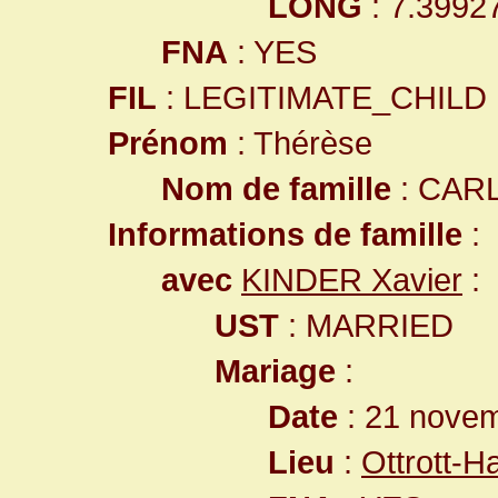
LONG
: 7.3992
FNA
: YES
FIL
: LEGITIMATE_CHILD
Prénom
: Thérèse
Nom de famille
: CAR
Informations de famille
:
avec
KINDER Xavier
:
UST
: MARRIED
Mariage
:
Date
: 21 nove
Lieu
:
Ottrott-