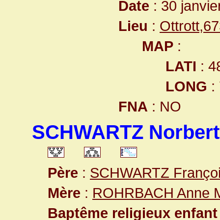
Date
: 30 janvie
Lieu
:
Ottrott,
MAP
:
LATI
: 4
LONG
:
FNA
: NO
SCHWARTZ Norbert
Père
:
SCHWARTZ François
Mère
:
ROHRBACH Anne M
Baptême religieux enfant