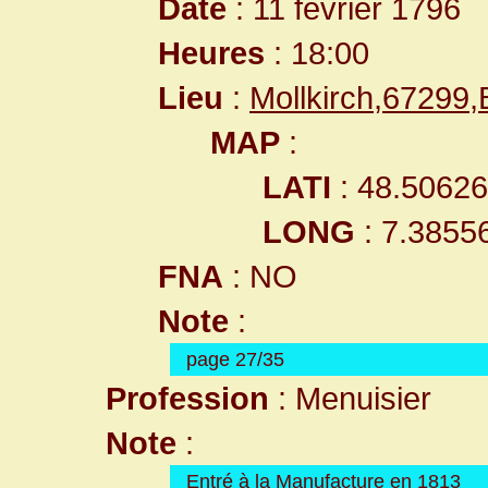
Date
: 11 février 1796
Heures
: 18:00
Lieu
:
Mollkirch,67299
MAP
:
LATI
: 48.5062
LONG
: 7.3855
FNA
: NO
Note
:
page 27/35
Profession
: Menuisier
Note
:
Entré à la Manufacture en 1813