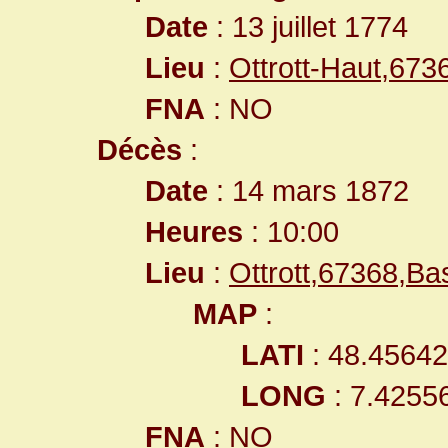
Date
: 13 juillet 1774
Lieu
:
Ottrott-Haut,67
FNA
: NO
Décès
:
Date
: 14 mars 1872
Heures
: 10:00
Lieu
:
Ottrott,67368,B
MAP
:
LATI
: 48.4564
LONG
: 7.4255
FNA
: NO