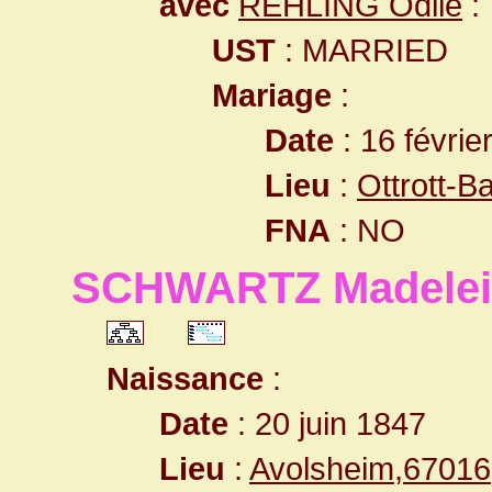
avec
REHLING Odile
:
UST
: MARRIED
Mariage
:
Date
: 16 févrie
Lieu
:
Ottrott-
FNA
: NO
SCHWARTZ Madelei
Naissance
:
Date
: 20 juin 1847
Lieu
:
Avolsheim,6701