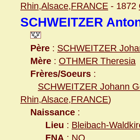
Rhin,Alsace,FRANCE
- 1872
SCHWEITZER Anto
Père
:
SCHWEITZER Joha
Mère
:
OTHMER Theresia
Frères/Soeurs
:
SCHWEITZER Johann G
Rhin,Alsace,FRANCE
)
Naissance
:
Lieu
:
Bleibach-Waldk
FNA
: NO