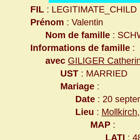
FIL
: LEGITIMATE_CHILD
Prénom
: Valentin
Nom de famille
: SCH
Informations de famille
:
avec
GILIGER Catheri
UST
: MARRIED
Mariage
:
Date
: 20 septe
Lieu
:
Mollkirc
MAP
:
LATI
: 4