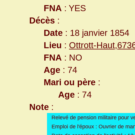
FNA
: YES
Décès
:
Date
: 18 janvier 1854
Lieu
:
Ottrott-Haut,67
FNA
: NO
Age
: 74
Mari ou père
:
Age
: 74
Note
:
Relevé de pension militaire pour v
Emploi de l'époux : Ouvrier de ma