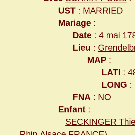
UST
: MARRIED
Mariage
:
Date
: 4 mai 17
Lieu
:
Grendelb
MAP
:
LATI
: 4
LONG
:
FNA
: NO
Enfant
:
SECKINGER Thie
Rhin,Alsace,FRANCE
)