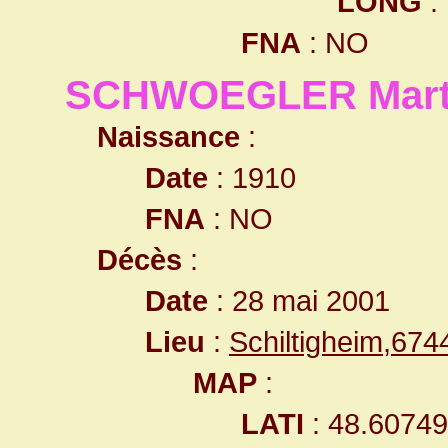
LONG
:
FNA
: NO
SCHWOEGLER Mart
Naissance
:
Date
: 1910
FNA
: NO
Décès
:
Date
: 28 mai 2001
Lieu
:
Schiltigheim,67
MAP
:
LATI
: 48.6074