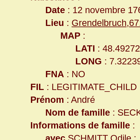
Date
: 12 novembre 17
Lieu
:
Grendelbruch,6
MAP
:
LATI
: 48.4927
LONG
: 7.3223
FNA
: NO
FIL
: LEGITIMATE_CHILD
Prénom
: André
Nom de famille
: SEC
Informations de famille
:
avec
SCHMITT Odile
: