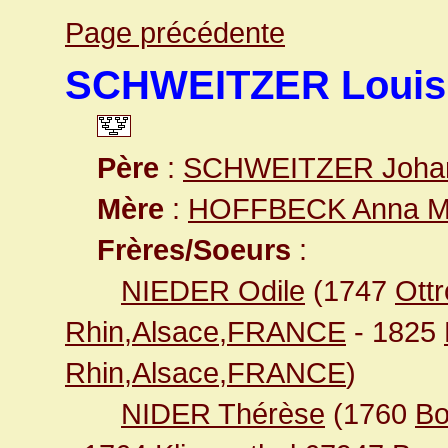
Page précédente
SCHWEITZER Louis
Père
:
SCHWEITZER Joha
Mère
:
HOFFBECK Anna M
Frères/Soeurs
:
NIEDER Odile
(1747
Ott
Rhin,Alsace,FRANCE
- 1825
Rhin,Alsace,FRANCE
)
NIDER Thérèse
(1760
Bo