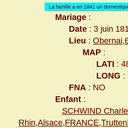
La famille a en 1841 un domesti
Mariage
:
Date
: 3 juin 18
Lieu
:
Obernai,
MAP
:
LATI
: 4
LONG
:
FNA
: NO
Enfant
:
SCHWIND Charle
Rhin,Alsace,FRANCE,Trutte