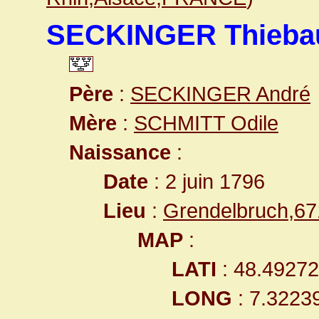
SECKINGER Thiebau
Père
:
SECKINGER André
Mère
:
SCHMITT Odile
Naissance
:
Date
: 2 juin 1796
Lieu
:
Grendelbruch,6
MAP
:
LATI
: 48.4927
LONG
: 7.3223