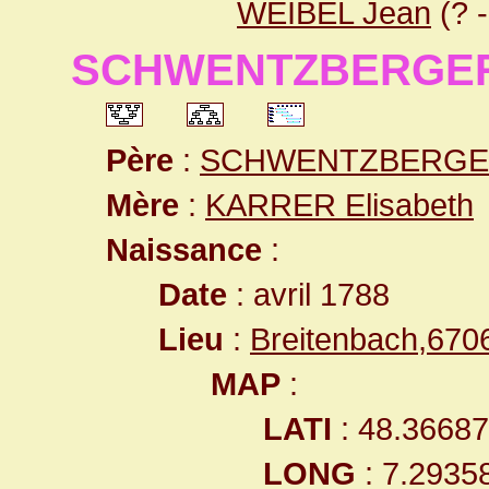
WEIBEL Jean
(? 
SCHWENTZBERGER 
Père
:
SCHWENTZBERGER
Mère
:
KARRER Elisabeth
Naissance
:
Date
: avril 1788
Lieu
:
Breitenbach,67
MAP
:
LATI
: 48.3668
LONG
: 7.2935