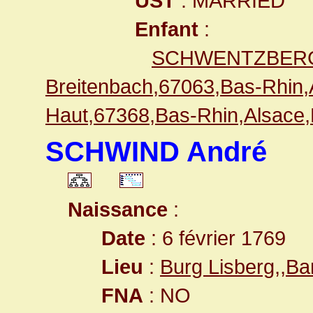
UST
: MARRIED
Enfant
:
SCHWENTZBERG
Breitenbach,67063,Bas-Rhi
Haut,67368,Bas-Rhin,Alsac
SCHWIND André
Naissance
:
Date
: 6 février 1769
Lieu
:
Burg Lisberg,,
FNA
: NO