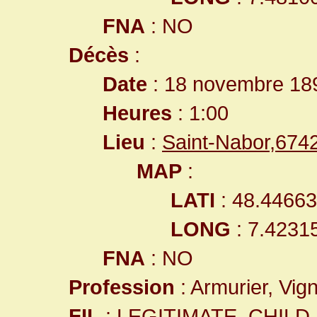
FNA
: NO
Décès
:
Date
: 18 novembre 18
Heures
: 1:00
Lieu
:
Saint-Nabor,67
MAP
:
LATI
: 48.4466
LONG
: 7.4231
FNA
: NO
Profession
: Armurier, Vig
FIL
: LEGITIMATE_CHILD