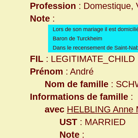
Profession
: Domestique, 
Note
:
Lors de son mariage il est domicil
Baron de Turckheim
Dans le recensement de Saint-Nabo
FIL
: LEGITIMATE_CHILD
Prénom
: André
Nom de famille
: SCH
Informations de famille
:
avec
HELBLING Anne 
UST
: MARRIED
Note
: