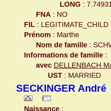
LONG
: 7.7493
FNA
: NO
FIL
: LEGITIMATE_CHILD
Prénom
: Marthe
Nom de famille
: SC
Informations de famille
:
avec
DELLENBACH Ma
UST
: MARRIED
SECKINGER André
Naissance
: