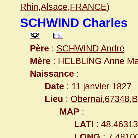
Rhin,Alsace,FRANCE
)
SCHWIND Charles
Père
:
SCHWIND André
Mère
:
HELBLING Anne Ma
Naissance
:
Date
: 11 janvier 1827
Lieu
:
Obernai,67348,
MAP
:
LATI
: 48.4631
LONG
: 7.4810