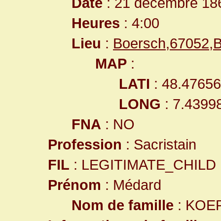
Date
: 21 décembre 18
Heures
: 4:00
Lieu
:
Boersch,67052,
MAP
:
LATI
: 48.4765
LONG
: 7.4399
FNA
: NO
Profession
: Sacristain
FIL
: LEGITIMATE_CHILD
Prénom
: Médard
Nom de famille
: KOE