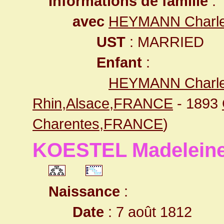
Informations de famille
:
avec
HEYMANN Charl
UST
: MARRIED
Enfant
:
HEYMANN Charl
Rhin,Alsace,FRANCE
- 1893
Charentes,FRANCE
)
KOESTEL Madelein
Naissance
:
Date
: 7 août 1812