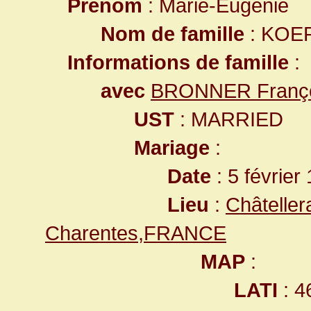
Prénom
: Marie-Eugénie
Nom de famille
: KOE
Informations de famille
:
avec
BRONNER Françoi
UST
: MARRIED
Mariage
:
Date
: 5 février
Lieu
:
Châteller
Charentes,FRANCE
MAP
:
LATI
: 4