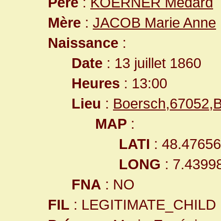
Père
:
KOERNER Médard
Mère
:
JACOB Marie Anne
Naissance
:
Date
: 13 juillet 1860
Heures
: 13:00
Lieu
:
Boersch,67052,
MAP
:
LATI
: 48.4765
LONG
: 7.4399
FNA
: NO
FIL
: LEGITIMATE_CHILD