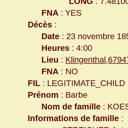
LONG
: 7.4810
FNA
: YES
Décès
:
Date
: 23 novembre 18
Heures
: 4:00
Lieu
:
Klingenthal,679
FNA
: NO
FIL
: LEGITIMATE_CHILD
Prénom
: Barbe
Nom de famille
: KOE
Informations de famille
: