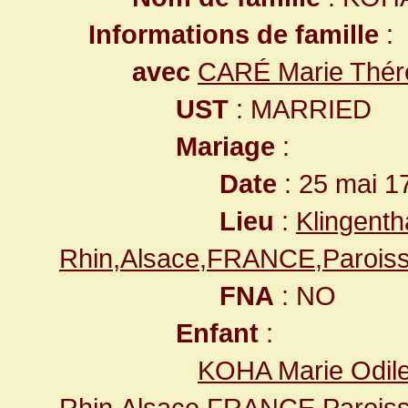
Informations de famille
:
avec
CARÉ Marie Thér
UST
: MARRIED
Mariage
:
Date
: 25 mai 1
Lieu
:
Klingenth
Rhin,Alsace,FRANCE,Paroiss
FNA
: NO
Enfant
:
KOHA Marie Odil
Rhin,Alsace,FRANCE,Paroiss