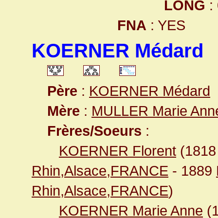
LONG
:
FNA
: YES
KOERNER Médard
Père
:
KOERNER Médard
Mère
:
MULLER Marie Ann
Frères/Soeurs
:
KOERNER Florent
(181
Rhin,Alsace,FRANCE
- 1889
Rhin,Alsace,FRANCE
)
KOERNER Marie Anne
(