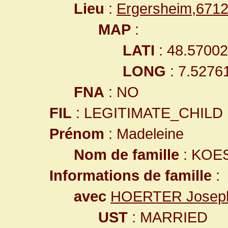
Lieu
:
Ergersheim,671
MAP
:
LATI
: 48.5700
LONG
: 7.5276
FNA
: NO
FIL
: LEGITIMATE_CHILD
Prénom
: Madeleine
Nom de famille
: KOE
Informations de famille
:
avec
HOERTER Josep
UST
: MARRIED