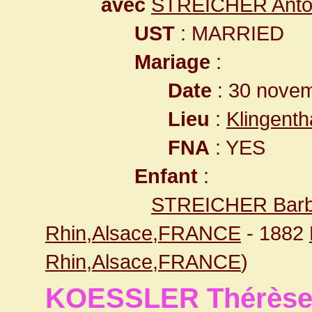
avec
STREICHER Anto
UST
: MARRIED
Mariage
:
Date
: 30 nove
Lieu
:
Klingent
FNA
: YES
Enfant
:
STREICHER Bar
Rhin,Alsace,FRANCE
- 1882
Rhin,Alsace,FRANCE
)
KOESSLER Thérès