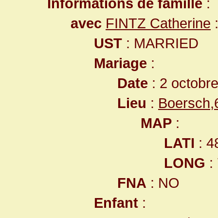
Informations de famille
:
avec
FINTZ Catherine
UST
: MARRIED
Mariage
:
Date
: 2 octobr
Lieu
:
Boersch,
MAP
:
LATI
: 4
LONG
:
FNA
: NO
Enfant
: