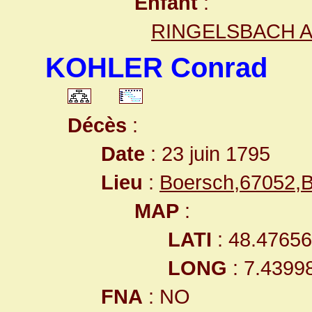
Enfant
:
RINGELSBACH A
KOHLER Conrad
Décès
:
Date
: 23 juin 1795
Lieu
:
Boersch,67052,
MAP
:
LATI
: 48.4765
LONG
: 7.4399
FNA
: NO