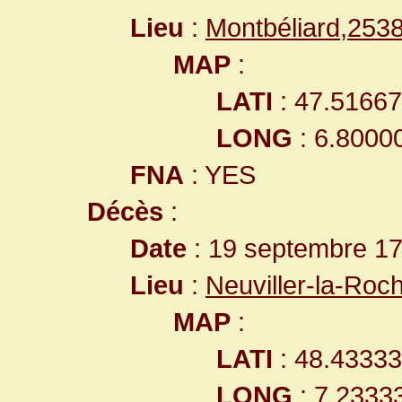
Lieu
:
Montbéliard,25
MAP
:
LATI
: 47.5166
LONG
: 6.8000
FNA
: YES
Décès
:
Date
: 19 septembre 1
Lieu
:
Neuviller-la-Ro
MAP
:
LATI
: 48.4333
LONG
: 7.2333