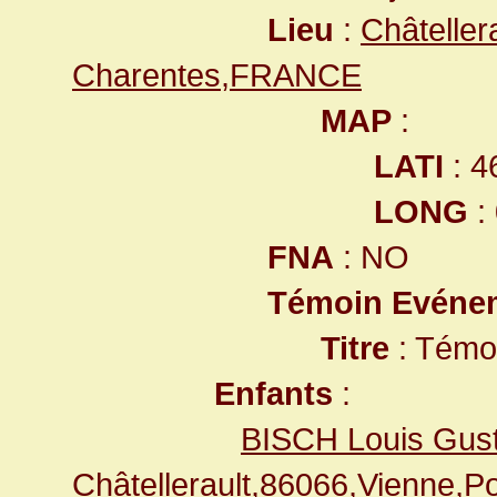
Lieu
:
Châteller
Charentes,FRANCE
MAP
:
LATI
: 4
LONG
:
FNA
: NO
Témoin Evéne
Titre
: Témo
Enfants
:
BISCH Louis Gus
Châtellerault,86066,Vienne,