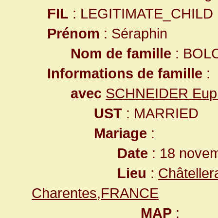
FIL
: LEGITIMATE_CHILD
Prénom
: Séraphin
Nom de famille
: BOL
Informations de famille
:
avec
SCHNEIDER Euph
UST
: MARRIED
Mariage
:
Date
: 18 nove
Lieu
:
Châteller
Charentes,FRANCE
MAP
: