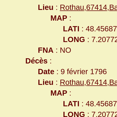
Lieu
:
Rothau,67414,B
MAP
:
LATI
: 48.4568
LONG
: 7.2077
FNA
: NO
Décès
:
Date
: 9 février 1796
Lieu
:
Rothau,67414,B
MAP
:
LATI
: 48.4568
LONG
: 7.2077