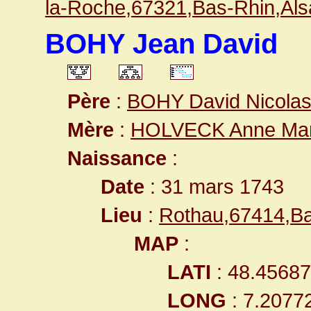
la-Roche,67321,Bas-Rhin,A
BOHY Jean David
Père
:
BOHY David Nicola
Mère
:
HOLVECK Anne Mar
Naissance
:
Date
: 31 mars 1743
Lieu
:
Rothau,67414,B
MAP
:
LATI
: 48.4568
LONG
: 7.2077