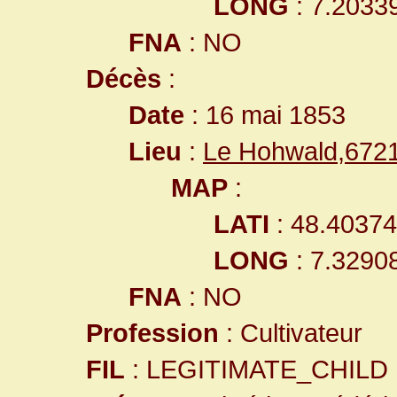
LONG
: 7.2033
FNA
: NO
Décès
:
Date
: 16 mai 1853
Lieu
:
Le Hohwald,672
MAP
:
LATI
: 48.4037
LONG
: 7.3290
FNA
: NO
Profession
: Cultivateur
FIL
: LEGITIMATE_CHILD