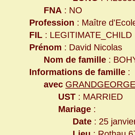
FNA
: NO
Profession
: Maître d'Ecol
FIL
: LEGITIMATE_CHILD
Prénom
: David Nicolas
Nom de famille
: BOH
Informations de famille
:
avec
GRANDGEORGES 
UST
: MARRIED
Mariage
:
Date
: 25 janvie
Lieu
:
Rothau,6