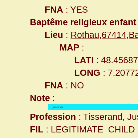
FNA
: YES
Baptême religieux enfant
Lieu
:
Rothau,67414,B
MAP
:
LATI
: 48.4568
LONG
: 7.2077
FNA
: NO
Note
:
justicier
Profession
: Tisserand, Jus
FIL
: LEGITIMATE_CHILD