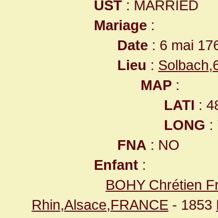
UST
: MARRIED
Mariage
:
Date
: 6 mai 17
Lieu
:
Solbach,
MAP
:
LATI
: 4
LONG
:
FNA
: NO
Enfant
:
BOHY Chrétien Fr
Rhin,Alsace,FRANCE
- 1853