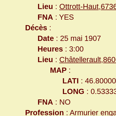
Lieu
:
Ottrott-Haut,67
FNA
: YES
Décès
:
Date
: 25 mai 1907
Heures
: 3:00
Lieu
:
Châtellerault,8
MAP
:
LATI
: 46.8000
LONG
: 0.5333
FNA
: NO
Profession
: Armurier enga