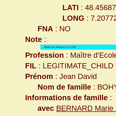
LATI
: 48.4568
LONG
: 7.2077
FNA
: NO
Note
:
Maire de Solbach en 1792
Profession
: Maître d'Ecol
FIL
: LEGITIMATE_CHILD
Prénom
: Jean David
Nom de famille
: BOH
Informations de famille
:
avec
BERNARD Marie 