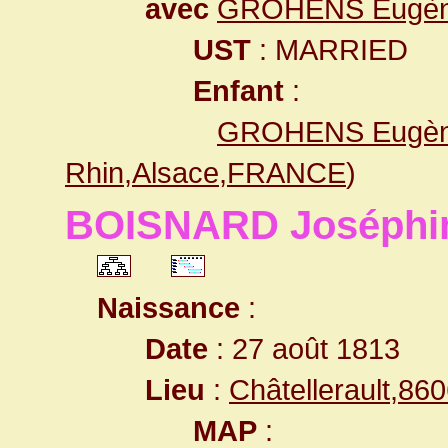
avec
GROHENS Eugè
UST
: MARRIED
Enfant
:
GROHENS Eugè
Rhin,Alsace,FRANCE
)
BOISNARD Joséphi
Naissance
:
Date
: 27 août 1813
Lieu
:
Châtellerault,8
MAP
: