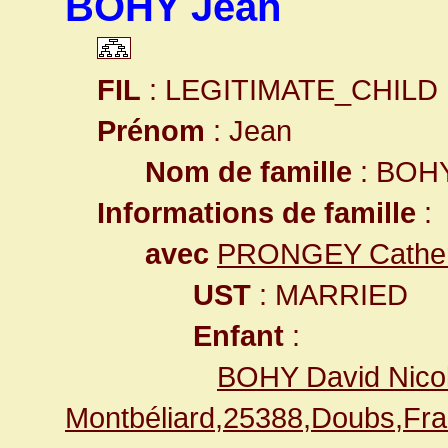
BOHY Jean
FIL
: LEGITIMATE_CHILD
Prénom
: Jean
Nom de famille
: BOH
Informations de famille
:
avec
PRONGEY Cather
UST
: MARRIED
Enfant
:
BOHY David Nico
Montbéliard,25388,Doubs,F