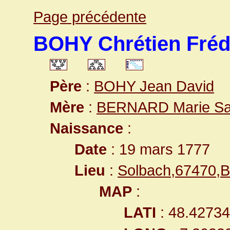
Page précédente
BOHY Chrétien Fréd
Père
:
BOHY Jean David
Mère
:
BERNARD Marie Sa
Naissance
:
Date
: 19 mars 1777
Lieu
:
Solbach,67470,
MAP
:
LATI
: 48.4273