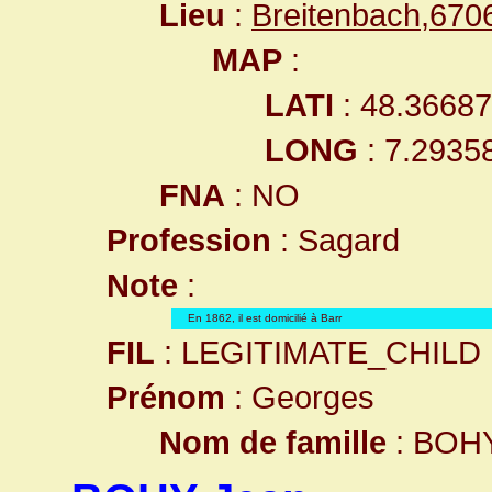
Lieu
:
Breitenbach,67
MAP
:
LATI
: 48.3668
LONG
: 7.2935
FNA
: NO
Profession
: Sagard
Note
:
En 1862, il est domicilié à Barr
FIL
: LEGITIMATE_CHILD
Prénom
: Georges
Nom de famille
: BOH