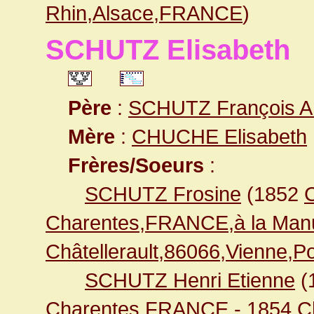
Rhin,Alsace,FRANCE
)
SCHUTZ Elisabeth
Père
:
SCHUTZ François A
Mère
:
CHUCHE Elisabeth
Frères/Soeurs
:
SCHUTZ Frosine
(1852
C
Charentes,FRANCE,à la Manu
Châtellerault,86066,Vienne,
SCHUTZ Henri Etienne
(
Charentes,FRANCE
- 1854
C