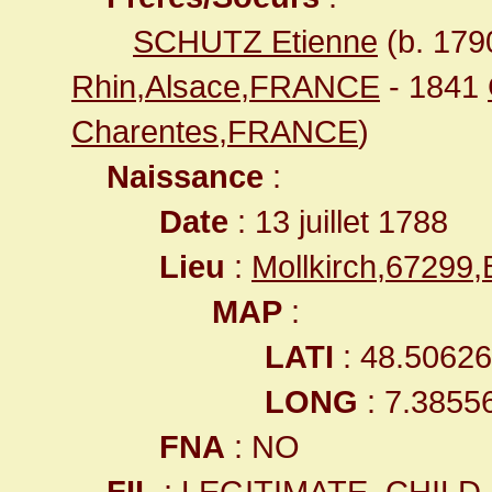
SCHUTZ Etienne
(b. 17
Rhin,Alsace,FRANCE
- 1841
Charentes,FRANCE
)
Naissance
:
Date
: 13 juillet 1788
Lieu
:
Mollkirch,67299
MAP
:
LATI
: 48.5062
LONG
: 7.3855
FNA
: NO
FIL
: LEGITIMATE_CHILD