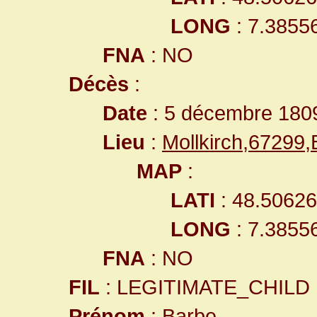
LONG
: 7.3855
FNA
: NO
Décès
:
Date
: 5 décembre 180
Lieu
:
Mollkirch,67299
MAP
:
LATI
: 48.5062
LONG
: 7.3855
FNA
: NO
FIL
: LEGITIMATE_CHILD
Prénom
: Barbe