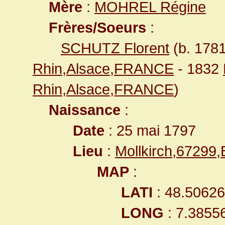
Mère
:
MOHREL Régine
Frères/Soeurs
:
SCHUTZ Florent
(b. 178
Rhin,Alsace,FRANCE
- 1832
Rhin,Alsace,FRANCE
)
Naissance
:
Date
: 25 mai 1797
Lieu
:
Mollkirch,67299
MAP
:
LATI
: 48.5062
LONG
: 7.3855