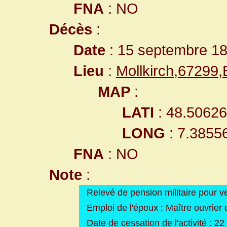
FNA
: NO
Décès
:
Date
: 15 septembre 1
Lieu
:
Mollkirch,67299
MAP
:
LATI
: 48.5062
LONG
: 7.3855
FNA
: NO
Note
:
Relevé de pension militaire pour v
Emploi de l'époux : Maître ouvrie
Date de cessation de l'activité : 2