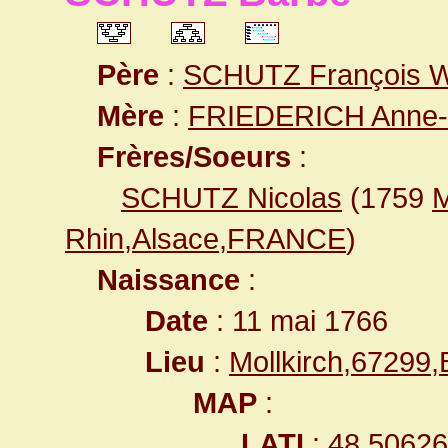
Père
:
SCHUTZ François W
Mère
:
FRIEDERICH Anne-
Frères/Soeurs
:
SCHUTZ Nicolas
(1759
M
Rhin,Alsace,FRANCE
)
Naissance
:
Date
: 11 mai 1766
Lieu
:
Mollkirch,6729
MAP
:
LATI
: 48.5062