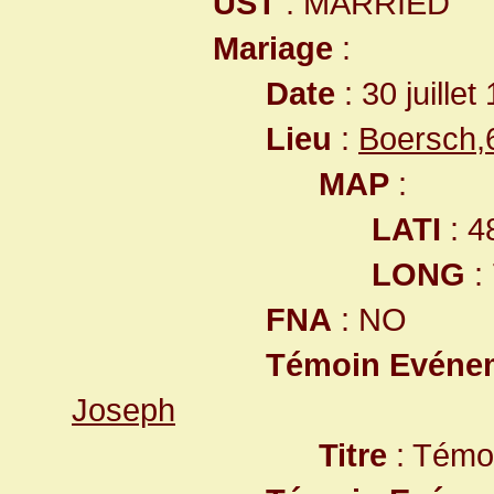
UST
: MARRIED
Mariage
:
Date
: 30 juillet
Lieu
:
Boersch,
MAP
:
LATI
: 4
LONG
:
FNA
: NO
Témoin Evéne
Joseph
Titre
: Témo