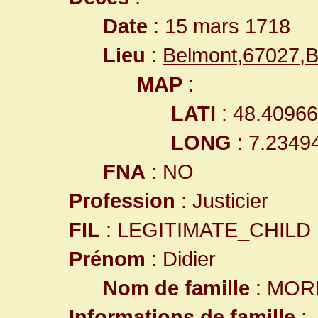
Date
: 15 mars 1718
Lieu
:
Belmont,67027,
MAP
:
LATI
: 48.4096
LONG
: 7.2349
FNA
: NO
Profession
: Justicier
FIL
: LEGITIMATE_CHILD
Prénom
: Didier
Nom de famille
: MOR
Informations de famille
: