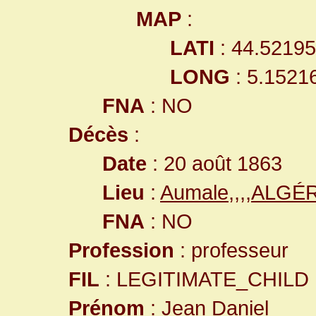
MAP
:
LATI
: 44.5219
LONG
: 5.1521
FNA
: NO
Décès
:
Date
: 20 août 1863
Lieu
:
Aumale,,,,ALGÉ
FNA
: NO
Profession
: professeur
FIL
: LEGITIMATE_CHILD
Prénom
: Jean Daniel