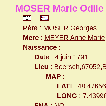
MOSER Marie Odile
Père
:
MOSER Georges
Mère
:
MEYER Anne Marie
Naissance
:
Date
: 4 juin 1791
Lieu
:
Boersch,67052,
MAP
:
LATI
: 48.4765
LONG
: 7.4399
FNA
: NO