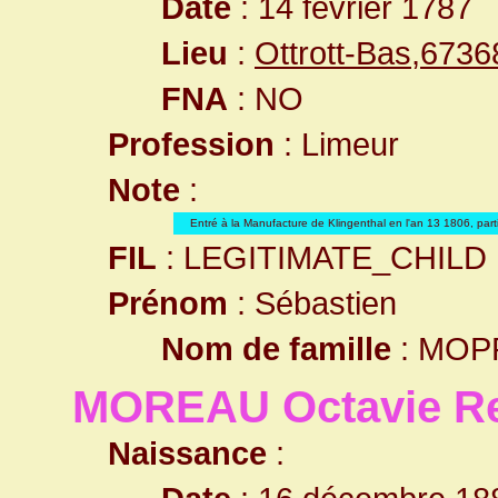
Date
: 14 février 1787
Lieu
:
Ottrott-Bas,673
FNA
: NO
Profession
: Limeur
Note
:
Entré à la Manufacture de Klingenthal en l'an 13 1806, parti
FIL
: LEGITIMATE_CHILD
Prénom
: Sébastien
Nom de famille
: MOP
MOREAU Octavie R
Naissance
: