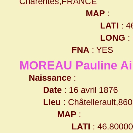
Charentes,FRANCE
MAP
:
LATI
: 4
LONG
:
FNA
: YES
MOREAU Pauline A
Naissance
:
Date
: 16 avril 1876
Lieu
:
Châtellerault,8
MAP
:
LATI
: 46.8000