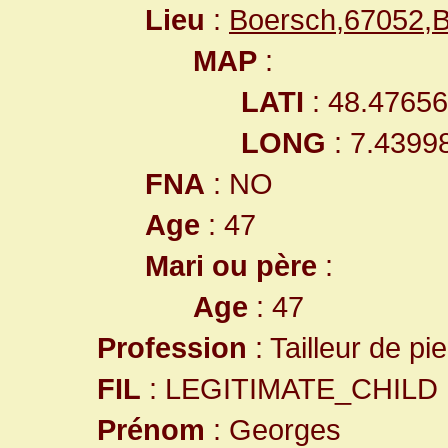
Lieu
:
Boersch,67052,
MAP
:
LATI
: 48.4765
LONG
: 7.4399
FNA
: NO
Age
: 47
Mari ou père
:
Age
: 47
Profession
: Tailleur de pi
FIL
: LEGITIMATE_CHILD
Prénom
: Georges