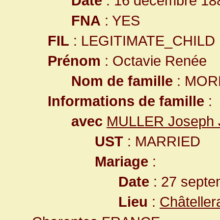
Date
: 16 décembre 18
FNA
: YES
FIL
: LEGITIMATE_CHILD
Prénom
: Octavie Renée
Nom de famille
: MOR
Informations de famille
:
avec
MULLER Joseph J
UST
: MARRIED
Mariage
:
Date
: 27 septe
Lieu
:
Châteller