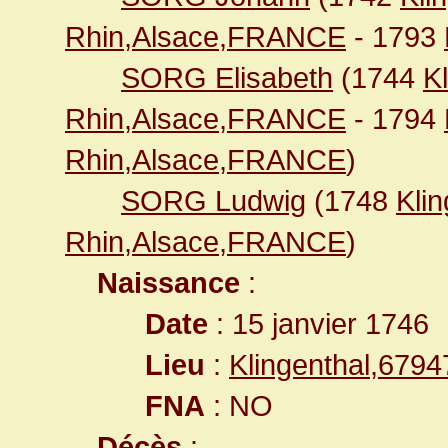
Rhin,Alsace,FRANCE
- 1793
SORG Elisabeth
(1744
K
Rhin,Alsace,FRANCE
- 1794
Rhin,Alsace,FRANCE
)
SORG Ludwig
(1748
Kli
Rhin,Alsace,FRANCE
)
Naissance
:
Date
: 15 janvier 1746
Lieu
:
Klingenthal,679
FNA
: NO
Décès
: