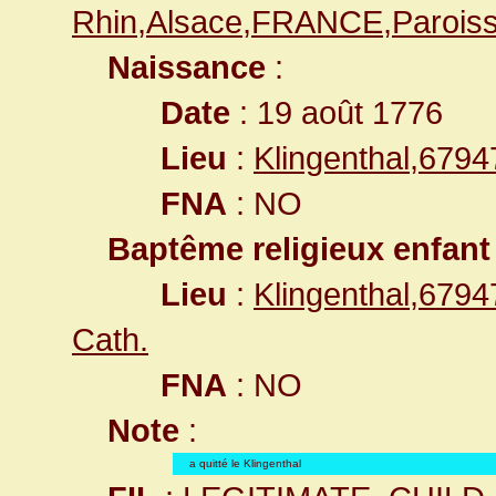
Rhin,Alsace,FRANCE,Paroiss
Naissance
:
Date
: 19 août 1776
Lieu
:
Klingenthal,679
FNA
: NO
Baptême religieux enfant
Lieu
:
Klingenthal,679
Cath.
FNA
: NO
Note
:
a quitté le Klingenthal