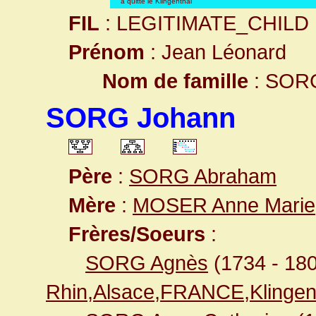
a quitté le Klingenthal
FIL
: LEGITIMATE_CHILD
Prénom
: Jean Léonard
Nom de famille
: SOR
SORG Johann
Père
:
SORG Abraham
Mère
:
MOSER Anne Marie
Frères/Soeurs
:
SORG Agnès
(1734 - 18
Rhin,Alsace,FRANCE,Klingen