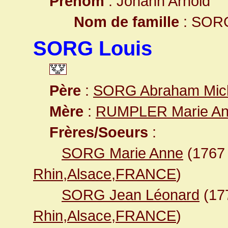
Prénom
: Johann Arnold
Nom de famille
: SOR
SORG Louis
Père
:
SORG Abraham Mic
Mère
:
RUMPLER Marie A
Frères/Soeurs
:
SORG Marie Anne
(176
Rhin,Alsace,FRANCE
)
SORG Jean Léonard
(17
Rhin,Alsace,FRANCE
)