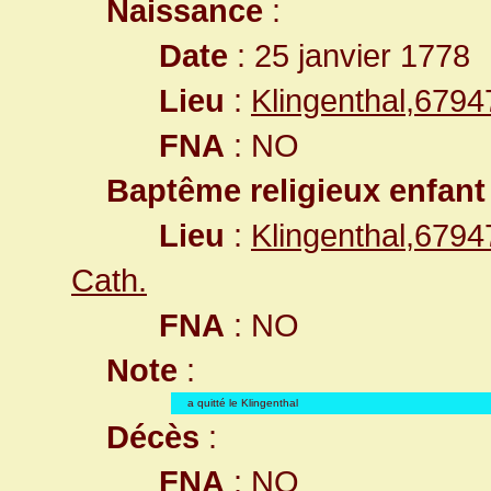
Naissance
:
Date
: 25 janvier 1778
Lieu
:
Klingenthal,679
FNA
: NO
Baptême religieux enfant
Lieu
:
Klingenthal,679
Cath.
FNA
: NO
Note
:
a quitté le Klingenthal
Décès
:
FNA
: NO