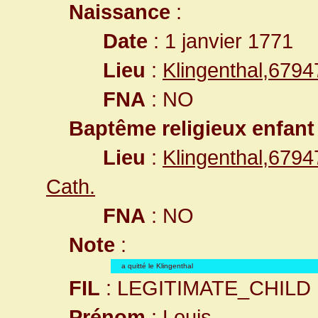
Naissance
:
Date
: 1 janvier 1771
Lieu
:
Klingenthal,679
FNA
: NO
Baptême religieux enfant
Lieu
:
Klingenthal,679
Cath.
FNA
: NO
Note
:
a quitté le Klingenthal
FIL
: LEGITIMATE_CHILD
Prénom
: Louis