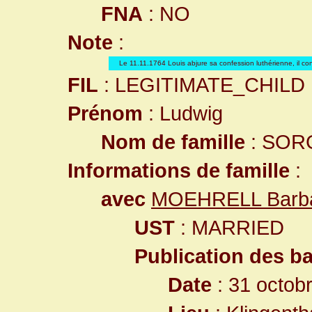
FNA
: NO
Note
:
Le 11.11.1764 Louis abjure sa confession luthérienne, il co
FIL
: LEGITIMATE_CHILD
Prénom
: Ludwig
Nom de famille
: SOR
Informations de famille
:
avec
MOEHRELL Barb
UST
: MARRIED
Publication des b
Date
: 31 octob