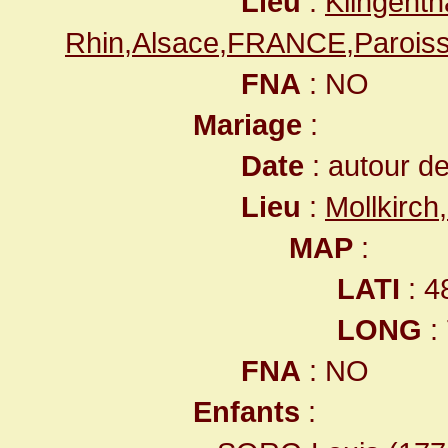
Lieu
:
Klingenth
Rhin,Alsace,FRANCE,Paroiss
FNA
: NO
Mariage
:
Date
: autour d
Lieu
:
Mollkirc
MAP
:
LATI
: 4
LONG
:
FNA
: NO
Enfants
: