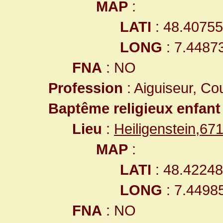
MAP
:
LATI
: 48.4075
LONG
: 7.4487
FNA
: NO
Profession
: Aiguiseur, Cou
Baptême religieux enfant
Lieu
:
Heiligenstein,6
MAP
:
LATI
: 48.4224
LONG
: 7.4498
FNA
: NO