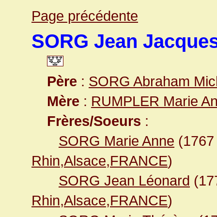
Page précédente
SORG Jean Jacque
Père
:
SORG Abraham Mic
Mère
:
RUMPLER Marie A
Frères/Soeurs
:
SORG Marie Anne
(176
Rhin,Alsace,FRANCE
)
SORG Jean Léonard
(17
Rhin,Alsace,FRANCE
)