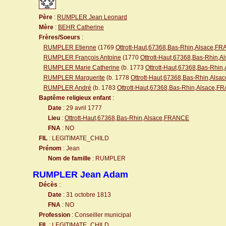
Père
:
RUMPLER Jean Leonard
Mère
:
BEHR Catherine
Frères/Soeurs
:
RUMPLER Etienne
(1769
Ottrott-Haut,67368,Bas-Rhin,Alsace,F
RUMPLER François Antoine
(1770
Ottrott-Haut,67368,Bas-Rhin,
RUMPLER Marie Catherine
(b. 1773
Ottrott-Haut,67368,Bas-Rhi
RUMPLER Marguerite
(b. 1778
Ottrott-Haut,67368,Bas-Rhin,Als
RUMPLER André
(b. 1783
Ottrott-Haut,67368,Bas-Rhin,Alsace,
Baptême religieux enfant
:
Date
: 29 avril 1777
Lieu
:
Ottrott-Haut,67368,Bas-Rhin,Alsace,FRANCE
FNA
: NO
FIL
: LEGITIMATE_CHILD
Prénom
: Jean
Nom de famille
: RUMPLER
RUMPLER Jean Adam
Décès
:
Date
: 31 octobre 1813
FNA
: NO
Profession
: Conseiller municipal
FIL
: LEGITIMATE_CHILD