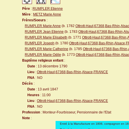
Père
:
RUMPLER Etienne
Mère
:
METZ Marie Anne
Frères/Soeurs
:
RUMPLER Marie Anne
(b. 1782
Ottrott-Haut,67368,Bas-Rhin,Al
RUMPLER Jean Etienne
(b. 1783
Ottrott-Haut,67368,Bas-Rhin,A
RUMPLER Marie Elisabeth
(b. 1771
Ottrott-Haut,67368,Bas-Rhin
RUMPLER Joseph
(b. 1780
Ottrott-Haut,67368,Bas-Rhin,Alsace
RUMPLER Marie Catherine
(b. 1785
Ottrott-Haut,67368,Bas-Rhi
RUMPLER Marie Odile
(b. 1773
Ottrott-Haut,67368,Bas-Rhin,Al
Baptême religieux enfant
:
Date
: 13 décembre 1790
Lieu
:
Ottrott-Haut,67368,Bas-Rhin,Alsace,FRANCE
FNA
: NO
Décès
:
Date
: 13 avril 1847
Heures
: 11:00
Lieu
:
Ottrott-Haut,67368,Bas-Rhin,Alsace,FRANCE
FNA
: NO
Profession
: Monteur-Fourbisseur, Pensionnaire de l'Etat
Note
:
Entré à la Manufacture en 1806, compagnon en 1