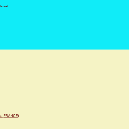
lerault
sace,FRANCE
)