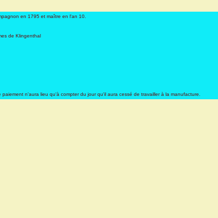
mpagnon en 1795 et maître en l'an 10.
rmes de Klingenthal
e paiement n'aura lieu qu'à compter du jour qu'il aura cessé de travailler à la manufacture.