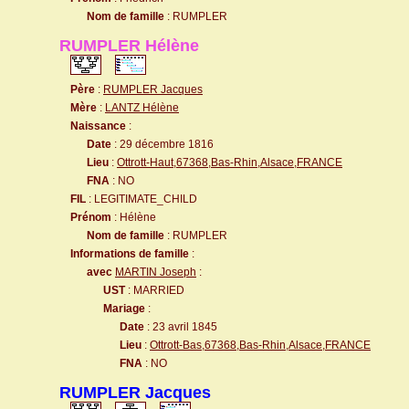
Nom de famille
: RUMPLER
RUMPLER Hélène
Père
:
RUMPLER Jacques
Mère
:
LANTZ Hélène
Naissance
:
Date
: 29 décembre 1816
Lieu
:
Ottrott-Haut,67368,Bas-Rhin,Alsace,FRANCE
FNA
: NO
FIL
: LEGITIMATE_CHILD
Prénom
: Hélène
Nom de famille
: RUMPLER
Informations de famille
:
avec
MARTIN Joseph
:
UST
: MARRIED
Mariage
:
Date
: 23 avril 1845
Lieu
:
Ottrott-Bas,67368,Bas-Rhin,Alsace,FRANCE
FNA
: NO
RUMPLER Jacques