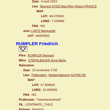
Date
: 4 août 1823
Lieu
:
Boersch,67052,Bas-Rhin,Alsace,FRANCE
MAP
:
LATI
: 48.476560
LONG
: 7.439980
FNA
: NO
avec
LANTZ Marguerite
:
UST
: MARRIED
RUMPLER Friedrich
Père
:
RUMPLER Bernard
Mère
:
STEPHLBAUER Anna Maria
Naissance
:
Date
: 10 novembre 1792
Lieu
:
Pottenstein,,,Niederöstereich,AUTRICHE
MAP
:
LATI
: 47.958600
LONG
: 16.095800
FNA
: NO
Profession
: "Hammerschmied"
FIL
: LEGITIMATE_CHILD
Prénom
: Friedrich