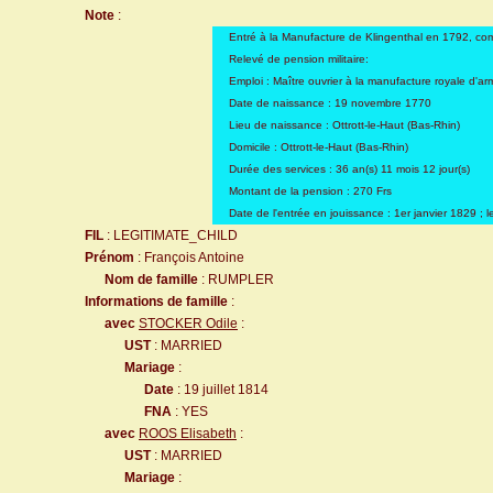
Note
:
Entré à la Manufacture de Klingenthal en 1792, co
Relevé de pension militaire:
Emploi : Maître ouvrier à la manufacture royale d'a
Date de naissance : 19 novembre 1770
Lieu de naissance : Ottrott-le-Haut (Bas-Rhin)
Domicile : Ottrott-le-Haut (Bas-Rhin)
Durée des services : 36 an(s) 11 mois 12 jour(s)
Montant de la pension : 270 Frs
Date de l'entrée en jouissance : 1er janvier 1829 ; l
FIL
: LEGITIMATE_CHILD
Prénom
: François Antoine
Nom de famille
: RUMPLER
Informations de famille
:
avec
STOCKER Odile
:
UST
: MARRIED
Mariage
:
Date
: 19 juillet 1814
FNA
: YES
avec
ROOS Elisabeth
:
UST
: MARRIED
Mariage
: