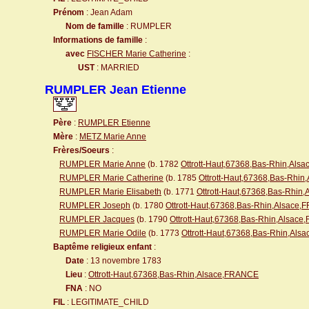
Prénom
: Jean Adam
Nom de famille
: RUMPLER
Informations de famille
:
avec
FISCHER Marie Catherine
:
UST
: MARRIED
RUMPLER Jean Etienne
Père
:
RUMPLER Etienne
Mère
:
METZ Marie Anne
Frères/Soeurs
:
RUMPLER Marie Anne
(b. 1782
Ottrott-Haut,67368,Bas-Rhin,Al
RUMPLER Marie Catherine
(b. 1785
Ottrott-Haut,67368,Bas-Rhi
RUMPLER Marie Elisabeth
(b. 1771
Ottrott-Haut,67368,Bas-Rhin
RUMPLER Joseph
(b. 1780
Ottrott-Haut,67368,Bas-Rhin,Alsace
RUMPLER Jacques
(b. 1790
Ottrott-Haut,67368,Bas-Rhin,Alsac
RUMPLER Marie Odile
(b. 1773
Ottrott-Haut,67368,Bas-Rhin,Al
Baptême religieux enfant
:
Date
: 13 novembre 1783
Lieu
:
Ottrott-Haut,67368,Bas-Rhin,Alsace,FRANCE
FNA
: NO
FIL
: LEGITIMATE_CHILD