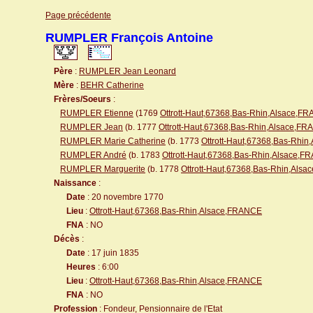
Page précédente
RUMPLER François Antoine
Père
:
RUMPLER Jean Leonard
Mère
:
BEHR Catherine
Frères/Soeurs
:
RUMPLER Etienne
(1769
Ottrott-Haut,67368,Bas-Rhin,Alsace,F
RUMPLER Jean
(b. 1777
Ottrott-Haut,67368,Bas-Rhin,Alsace,F
RUMPLER Marie Catherine
(b. 1773
Ottrott-Haut,67368,Bas-Rhi
RUMPLER André
(b. 1783
Ottrott-Haut,67368,Bas-Rhin,Alsace,
RUMPLER Marguerite
(b. 1778
Ottrott-Haut,67368,Bas-Rhin,Als
Naissance
:
Date
: 20 novembre 1770
Lieu
:
Ottrott-Haut,67368,Bas-Rhin,Alsace,FRANCE
FNA
: NO
Décès
:
Date
: 17 juin 1835
Heures
: 6:00
Lieu
:
Ottrott-Haut,67368,Bas-Rhin,Alsace,FRANCE
FNA
: NO
Profession
: Fondeur, Pensionnaire de l'Etat