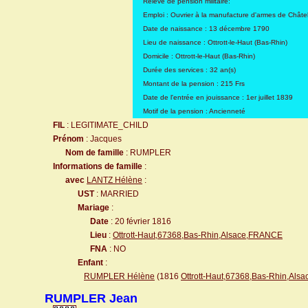
Relevé de pension militaire:
Emploi : Ouvrier à la manufacture d'armes de Châtel
Date de naissance : 13 décembre 1790
Lieu de naissance : Ottrott-le-Haut (Bas-Rhin)
Domicile : Ottrott-le-Haut (Bas-Rhin)
Durée des services : 32 an(s)
Montant de la pension : 215 Frs
Date de l'entrée en jouissance : 1er juillet 1839
Motif de la pension : Ancienneté
FIL
: LEGITIMATE_CHILD
Prénom
: Jacques
Nom de famille
: RUMPLER
Informations de famille
:
avec
LANTZ Hélène
:
UST
: MARRIED
Mariage
:
Date
: 20 février 1816
Lieu
:
Ottrott-Haut,67368,Bas-Rhin,Alsace,FRANCE
FNA
: NO
Enfant
:
RUMPLER Hélène
(1816
Ottrott-Haut,67368,Bas-Rhin,Al
RUMPLER Jean