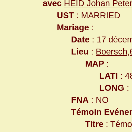
avec
HEID Johan Pete
UST
: MARRIED
Mariage
:
Date
: 17 déce
Lieu
:
Boersch,
MAP
:
LATI
: 4
LONG
:
FNA
: NO
Témoin Evéne
Titre
: Témo