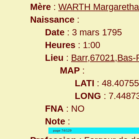
Mère
:
WARTH Margaretha
Naissance
:
Date
: 3 mars 1795
Heures
: 1:00
Lieu
:
Barr,67021,Bas
MAP
:
LATI
: 48.4075
LONG
: 7.4487
FNA
: NO
Note
:
page 74/129