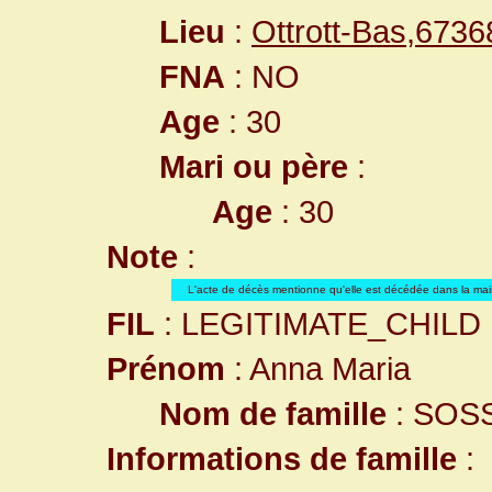
Lieu
:
Ottrott-Bas,673
FNA
: NO
Age
: 30
Mari ou père
:
Age
: 30
Note
:
L'acte de décès mentionne qu'elle est décédée dans la mai
FIL
: LEGITIMATE_CHILD
Prénom
: Anna Maria
Nom de famille
: SOS
Informations de famille
: