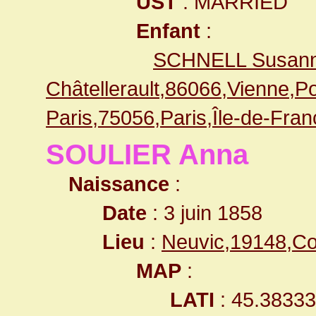
UST
: MARRIED
Enfant
:
SCHNELL Susanne
Châtellerault,86066,Vienne,
Paris,75056,Paris,Île-de-Fr
SOULIER Anna
Naissance
:
Date
: 3 juin 1858
Lieu
:
Neuvic,19148,C
MAP
:
LATI
: 45.3833