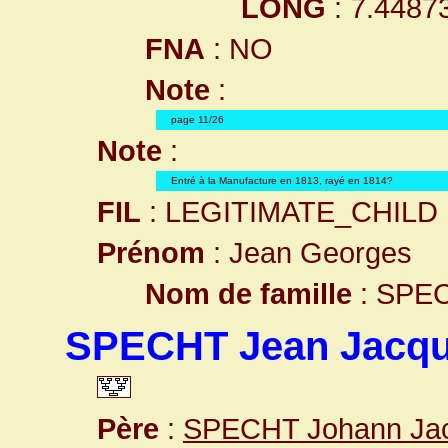
LONG
: 7.4487
FNA
: NO
Note
:
page 11/26
Note
:
Entré à la Manufacture en 1813, rayé en 1814?
FIL
: LEGITIMATE_CHILD
Prénom
: Jean Georges
Nom de famille
: SPE
SPECHT Jean Jacq
Père
:
SPECHT Johann Ja