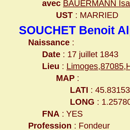
avec
BAUERMANN Isa
UST
: MARRIED
SOUCHET Benoit A
Naissance
:
Date
: 17 juillet 1843
Lieu
:
Limoges,87085,
MAP
:
LATI
: 45.8315
LONG
: 1.2578
FNA
: YES
Profession
: Fondeur