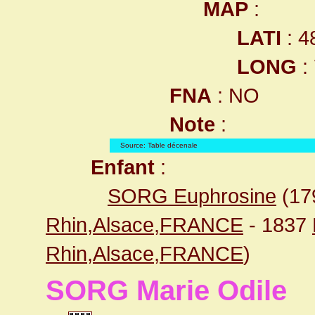
MAP
:
LATI
: 4
LONG
:
FNA
: NO
Note
:
Source: Table décenale
Enfant
:
SORG Euphrosine
(17
Rhin,Alsace,FRANCE
- 1837
Rhin,Alsace,FRANCE
)
SORG Marie Odile