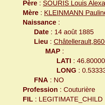
Père
:
SOURIS Louis Alex
Mère
:
KLEINMANN Paulin
Naissance
:
Date
: 14 août 1885
Lieu
:
Châtellerault,8
MAP
:
LATI
: 46.8000
LONG
: 0.5333
FNA
: NO
Profession
: Couturière
FIL
: LEGITIMATE_CHILD