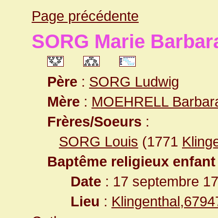
Page précédente
SORG Marie Barbar
Père
:
SORG Ludwig
Mère
:
MOEHRELL Barbar
Frères/Soeurs
:
SORG Louis
(1771
Kling
Baptême religieux enfant
Date
: 17 septembre 1
Lieu
:
Klingenthal,679