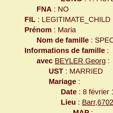
FNA
: NO
FIL
: LEGITIMATE_CHILD
Prénom
: Maria
Nom de famille
: SPE
Informations de famille
:
avec
BEYLER Georg
:
UST
: MARRIED
Mariage
:
Date
: 8 février
Lieu
:
Barr,670
MAP
: