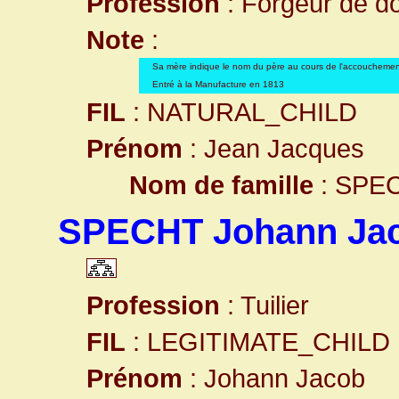
Profession
: Forgeur de do
Note
:
Sa mère indique le nom du père au cours de l'accouchemen
Entré à la Manufacture en 1813
FIL
: NATURAL_CHILD
Prénom
: Jean Jacques
Nom de famille
: SPE
SPECHT Johann Ja
Profession
: Tuilier
FIL
: LEGITIMATE_CHILD
Prénom
: Johann Jacob