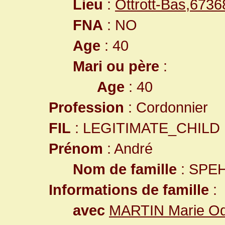
Lieu
:
Ottrott-Bas,673
FNA
: NO
Age
: 40
Mari ou père
:
Age
: 40
Profession
: Cordonnier
FIL
: LEGITIMATE_CHILD
Prénom
: André
Nom de famille
: SPE
Informations de famille
:
avec
MARTIN Marie Od