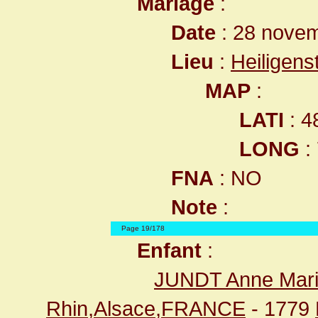
Mariage
:
Date
: 28 nove
Lieu
:
Heiligen
MAP
:
LATI
: 4
LONG
:
FNA
: NO
Note
:
Page 19/178
Enfant
:
JUNDT Anne Mar
Rhin,Alsace,FRANCE
- 1779