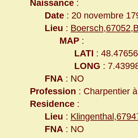
Naissance
:
Date
: 20 novembre 17
Lieu
:
Boersch,67052,
MAP
:
LATI
: 48.4765
LONG
: 7.4399
FNA
: NO
Profession
: Charpentier à
Residence
:
Lieu
:
Klingenthal,679
FNA
: NO