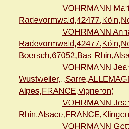
VOHRMANN Maria
Radevormwald,42477,Köln,N
VOHRMANN Anna 
Radevormwald,42477,Köln,N
Boersch,67052,Bas-Rhin,Als
VOHRMANN Jean
Wustweiler,,,Sarre,ALLEMA
Alpes,FRANCE,Vigneron
)
VOHRMANN Jean
Rhin,Alsace,FRANCE,Klingen
VOHRMANN Gottli