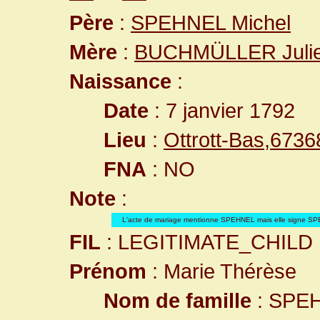
Père
:
SPEHNEL Michel
Mère
:
BUCHMÜLLER Juli
Naissance
:
Date
: 7 janvier 1792
Lieu
:
Ottrott-Bas,673
FNA
: NO
Note
:
L'acte de mariage mentionne SPEHNEL mais elle signe S
FIL
: LEGITIMATE_CHILD
Prénom
: Marie Thérèse
Nom de famille
: SPE