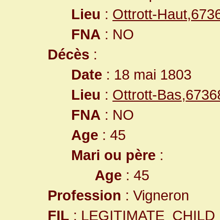
Lieu
:
Ottrott-Haut,67
FNA
: NO
Décès
:
Date
: 18 mai 1803
Lieu
:
Ottrott-Bas,673
FNA
: NO
Age
: 45
Mari ou père
:
Age
: 45
Profession
: Vigneron
FIL
: LEGITIMATE_CHILD