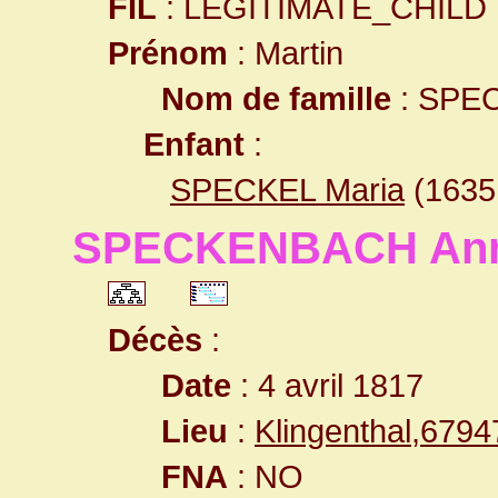
FIL
: LEGITIMATE_CHILD
Prénom
: Martin
Nom de famille
: SPE
Enfant
:
SPECKEL Maria
(163
SPECKENBACH Anne
Décès
:
Date
: 4 avril 1817
Lieu
:
Klingenthal,679
FNA
: NO