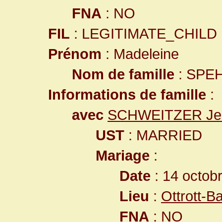
FNA
: NO
FIL
: LEGITIMATE_CHILD
Prénom
: Madeleine
Nom de famille
: SPE
Informations de famille
:
avec
SCHWEITZER Jea
UST
: MARRIED
Mariage
:
Date
: 14 octob
Lieu
:
Ottrott-
FNA
: NO