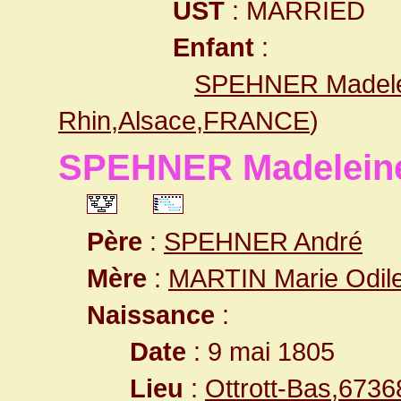
UST
: MARRIED
Enfant
:
SPEHNER Madele
Rhin,Alsace,FRANCE
)
SPEHNER Madelein
Père
:
SPEHNER André
Mère
:
MARTIN Marie Odil
Naissance
:
Date
: 9 mai 1805
Lieu
:
Ottrott-Bas,673