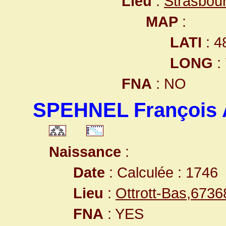
Lieu
:
Strasbou
MAP
:
LATI
: 4
LONG
:
FNA
: NO
SPEHNEL François 
Naissance
:
Date
: Calculée : 1746
Lieu
:
Ottrott-Bas,673
FNA
: YES