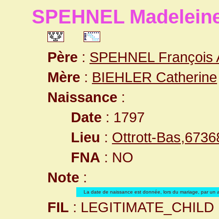
SPEHNEL Madelein
Père
:
SPEHNEL François 
Mère
:
BIEHLER Catherine
Naissance
:
Date
: 1797
Lieu
:
Ottrott-Bas,673
FNA
: NO
Note
:
La date de naissance est donnée, lors du mariage, par un a
FIL
: LEGITIMATE_CHILD