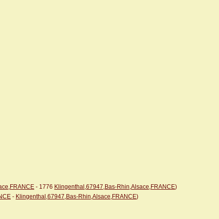
lsace,FRANCE
- 1776
Klingenthal,67947,Bas-Rhin,Alsace,FRANCE
)
ANCE
-
Klingenthal,67947,Bas-Rhin,Alsace,FRANCE
)