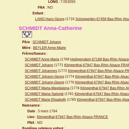
LONG
: 7.053050
FNA
: NO
Enfant
:
LANG Hans Georg
(1716
Schopperten,67456,Bas-Rhin,Al
SCHMIDT Anna-Catherine
Père
:
SCHMIDT Johann
Mère
:
BEYLER Anne-Marie
Frères/Soeurs
:
SCHMIDT Anne Marie
(1769
Heiligenstein,67189,Bas-Rhin,Alsa
SCHMIDT Johann
(1771
Klingenthal,67947,Bas-Rhin,Alsace,FR
SCHMIDT Johannes
(1772
Klingenthal,67947,Bas-Rhin,Alsace,
SCHMIDT Johann-Georg
(1774
Klingenthal,67947,Bas-Rhin,Als
SCHMIDT Johann-Georg
(1776
Klingenthal,67947,Bas-Rhin,Als
SCHMIDT Maria-Magdalena
(1778
Klingenthal,67947,Bas-Rhin,
SCHMIDT Maria-Salomé
(1781
Klingenthal,67947,Bas-Rhin,Als
SCHMIDT Marie Elisabeth
(1785
Klingenthal,67947,Bas-Rhin,Al
Naissance
:
Date
: 3 mars 1784
Lieu
:
Klingenthal,67947,Bas-Rhin,Alsace,FRANCE
FNA
: NO
Baptême religieux enfant
: