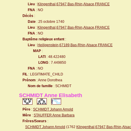
Lieu
:
Klingenthal,67947,Bas-Rhin,Alsace,FRANCE
FNA
: NO
Décès
:
Date
: 25 octobre 1740
Lieu
:
Klingenthal,67947,Bas-Rhin,Alsace,FRANCE
FNA
: NO
Baptême religieux enfant
:
Lieu
:
Heiligenstein,67189,Bas-Rhin,Alsace,FRANCE
MAP
:
LATI
: 48.422480
LONG
: 7.449850
FNA
: NO
FIL
: LEGITIMATE_CHILD
Prénom
: Anne Dorothea
Nom de famille
: SCHMIDT
SCHMIDT Anne Elisabeth
Père
:
SCHMIDT Johann Arnold
Mère
:
STAUFFER Anne Barbara
Frères/Soeurs
:
SCHMIDT Johann Arnold
(1762
Klingenthal,67947,Bas-Rhin,Als