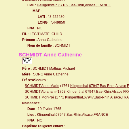
Lieu
:
Heiligenstein,67189,Bas-Rhin,Alsace,FRANCE
MAP
:
LATI
: 48.422480
LONG
: 7.449850
FNA
: NO
FIL
: LEGITIMATE_CHILD
Prénom
: Anna-Catherine
Nom de famille
: SCHMIDT
SCHMIDT Anne Catherine
Père
:
SCHMIDT Mathias Michaël
Mère
:
SORG Anne Catherine
Frères/Soeurs
:
SCHMIDT Anne Marie
(1761
Klingenthal,67947,Bas-Rhin,Alsace
SCHMIDT Abraham
(1763
Klingenthal,67947,Bas-Rhin,Alsace,F
SCHMIDT Mort-Né
(1771
Klingenthal,67947,Bas-Rhin,Alsace,F
Naissance
:
Date
: 19 février 1765
Lieu
:
Klingenthal,67947,Bas-Rhin,Alsace,FRANCE
FNA
: NO
Baptême religieux enfant
: