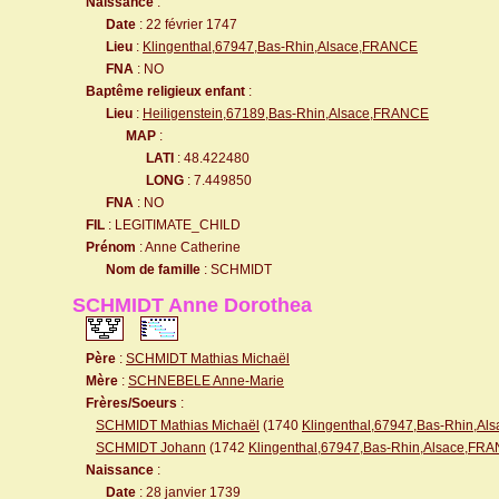
Naissance
:
Date
: 22 février 1747
Lieu
:
Klingenthal,67947,Bas-Rhin,Alsace,FRANCE
FNA
: NO
Baptême religieux enfant
:
Lieu
:
Heiligenstein,67189,Bas-Rhin,Alsace,FRANCE
MAP
:
LATI
: 48.422480
LONG
: 7.449850
FNA
: NO
FIL
: LEGITIMATE_CHILD
Prénom
: Anne Catherine
Nom de famille
: SCHMIDT
SCHMIDT Anne Dorothea
Père
:
SCHMIDT Mathias Michaël
Mère
:
SCHNEBELE Anne-Marie
Frères/Soeurs
:
SCHMIDT Mathias Michaël
(1740
Klingenthal,67947,Bas-Rhin,A
SCHMIDT Johann
(1742
Klingenthal,67947,Bas-Rhin,Alsace,FR
Naissance
:
Date
: 28 janvier 1739