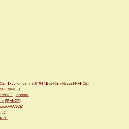
NCE
- 1755
Klingenthal,67947,Bas-Rhin,Alsace,FRANCE
)
sace,FRANCE
)
e,FRANCE
-
Inconnu
)
lsace,FRANCE
)
Alsace,FRANCE
)
NCE
)
RANCE
)