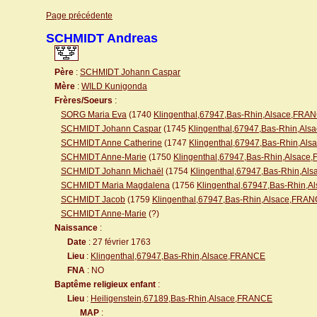
Page précédente
SCHMIDT Andreas
Père
:
SCHMIDT Johann Caspar
Mère
:
WILD Kunigonda
Frères/Soeurs
:
SORG Maria Eva
(1740
Klingenthal,67947,Bas-Rhin,Alsace,FRA
SCHMIDT Johann Caspar
(1745
Klingenthal,67947,Bas-Rhin,Al
SCHMIDT Anne Catherine
(1747
Klingenthal,67947,Bas-Rhin,Al
SCHMIDT Anne-Marie
(1750
Klingenthal,67947,Bas-Rhin,Alsac
SCHMIDT Johann Michaël
(1754
Klingenthal,67947,Bas-Rhin,A
SCHMIDT Maria Magdalena
(1756
Klingenthal,67947,Bas-Rhin,
SCHMIDT Jacob
(1759
Klingenthal,67947,Bas-Rhin,Alsace,FRA
SCHMIDT Anne-Marie
(?)
Naissance
:
Date
: 27 février 1763
Lieu
:
Klingenthal,67947,Bas-Rhin,Alsace,FRANCE
FNA
: NO
Baptême religieux enfant
:
Lieu
:
Heiligenstein,67189,Bas-Rhin,Alsace,FRANCE
MAP
: