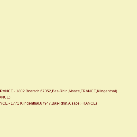
,FRANCE
- 1802
Boersch,67052,Bas-Rhin,Alsace,FRANCE,Klingenthal
)
RANCE
)
RANCE
- 1771
Klingenthal,67947,Bas-Rhin,Alsace,FRANCE
)