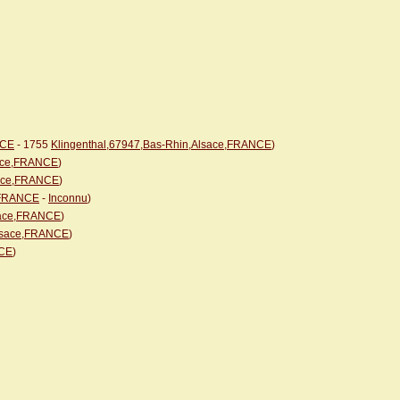
NCE
- 1755
Klingenthal,67947,Bas-Rhin,Alsace,FRANCE
)
sace,FRANCE
)
sace,FRANCE
)
e,FRANCE
-
Inconnu
)
lsace,FRANCE
)
Alsace,FRANCE
)
NCE
)