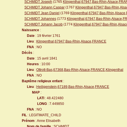
SCHMIDT Joseph
(1765
Klingenthal,67947,Bas-Rhin,Alsace,FR
SCHMIDT Johann Caspar
(1767
Klingenthal,67947,Bas-Rhin,Al
SCHMIDT Jean Daniel
(1769
Klingenthal,67947,Bas-Rhin,Alsac
SCHMIDT Johannes
(1773
Klingenthal,67947,Bas-Rhin,Alsace,
SCHMIDT Johann Jacob
(1774
Klingenthal,67947,Bas-Rhin,Als
Naissance
:
Date
: 19 février 1761
Lieu
:
Klingenthal,67947,Bas-Rhin,Alsace,FRANCE
FNA
: NO
Décès
:
Date
: 15 avril 1841
Heures
: 10:00
Lieu
:
Ottrott-Bas,67368,Bas-Rhin,Alsace,FRANCE,Klingenthal
FNA
: NO
Baptême religieux enfant
:
Lieu
:
Heiligenstein,67189,Bas-Rhin,Alsace,FRANCE
MAP
:
LATI
: 48.422480
LONG
: 7.449850
FNA
: NO
FIL
: LEGITIMATE_CHILD
Prénom
: Anne Elisabeth
Nom de famille
: SCHMIDT