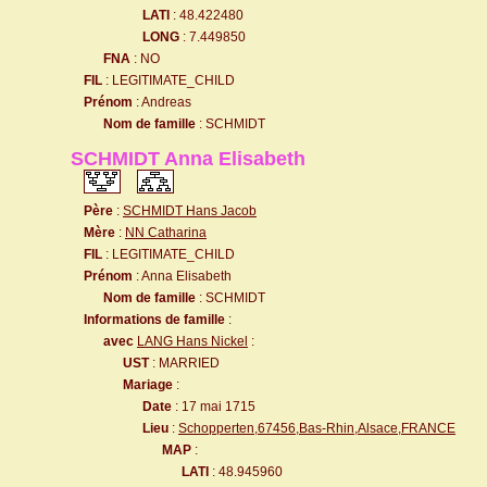
LATI
: 48.422480
LONG
: 7.449850
FNA
: NO
FIL
: LEGITIMATE_CHILD
Prénom
: Andreas
Nom de famille
: SCHMIDT
SCHMIDT Anna Elisabeth
Père
:
SCHMIDT Hans Jacob
Mère
:
NN Catharina
FIL
: LEGITIMATE_CHILD
Prénom
: Anna Elisabeth
Nom de famille
: SCHMIDT
Informations de famille
:
avec
LANG Hans Nickel
:
UST
: MARRIED
Mariage
:
Date
: 17 mai 1715
Lieu
:
Schopperten,67456,Bas-Rhin,Alsace,FRANCE
MAP
:
LATI
: 48.945960