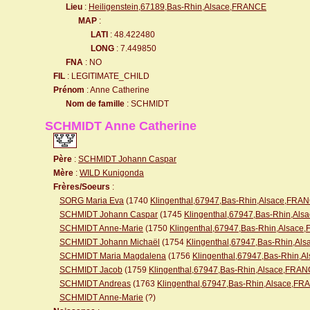
Lieu
:
Heiligenstein,67189,Bas-Rhin,Alsace,FRANCE
MAP
:
LATI
: 48.422480
LONG
: 7.449850
FNA
: NO
FIL
: LEGITIMATE_CHILD
Prénom
: Anne Catherine
Nom de famille
: SCHMIDT
SCHMIDT Anne Catherine
Père
:
SCHMIDT Johann Caspar
Mère
:
WILD Kunigonda
Frères/Soeurs
:
SORG Maria Eva
(1740
Klingenthal,67947,Bas-Rhin,Alsace,FRA
SCHMIDT Johann Caspar
(1745
Klingenthal,67947,Bas-Rhin,Al
SCHMIDT Anne-Marie
(1750
Klingenthal,67947,Bas-Rhin,Alsac
SCHMIDT Johann Michaël
(1754
Klingenthal,67947,Bas-Rhin,A
SCHMIDT Maria Magdalena
(1756
Klingenthal,67947,Bas-Rhin,
SCHMIDT Jacob
(1759
Klingenthal,67947,Bas-Rhin,Alsace,FRA
SCHMIDT Andreas
(1763
Klingenthal,67947,Bas-Rhin,Alsace,F
SCHMIDT Anne-Marie
(?)