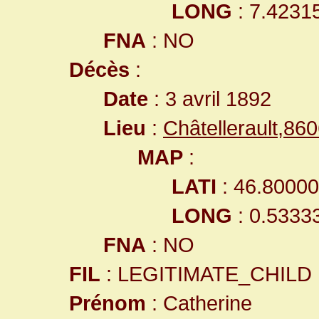
LONG
: 7.4231
FNA
: NO
Décès
:
Date
: 3 avril 1892
Lieu
:
Châtellerault,8
MAP
:
LATI
: 46.8000
LONG
: 0.5333
FNA
: NO
FIL
: LEGITIMATE_CHILD
Prénom
: Catherine