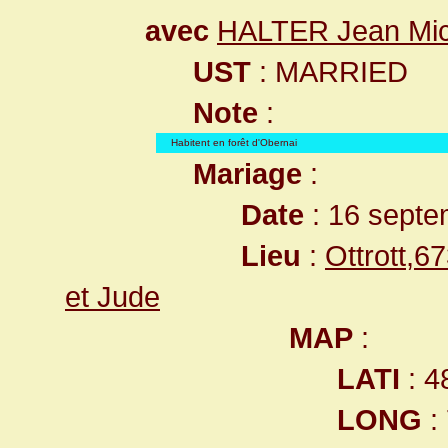
avec
HALTER Jean Mic
UST
: MARRIED
Note
:
Habitent en forêt d'Obernai
Mariage
:
Date
: 16 septe
Lieu
:
Ottrott,
et Jude
MAP
:
LATI
: 4
LONG
: