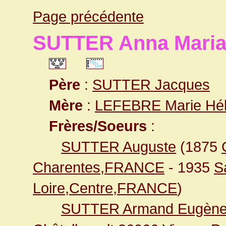
Page précédente
SUTTER Anna Mari
Père
:
SUTTER Jacques
Mère
:
LEFEBRE Marie Hé
Frères/Soeurs
:
SUTTER Auguste
(1875
Charentes,FRANCE
- 1935
S
Loire,Centre,FRANCE
)
SUTTER Armand Eugèn