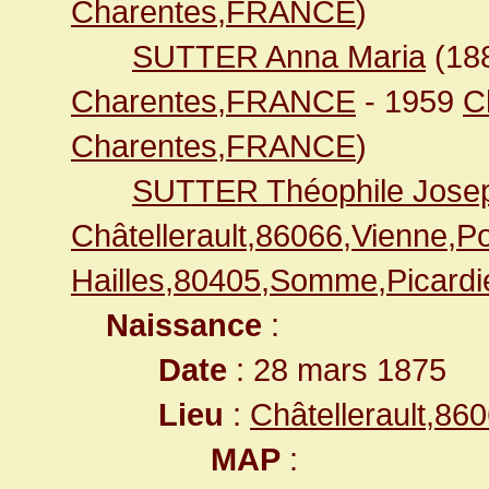
Charentes,FRANCE
)
SUTTER Anna Maria
(18
Charentes,FRANCE
- 1959
C
Charentes,FRANCE
)
SUTTER Théophile Jose
Châtellerault,86066,Vienne,
Hailles,80405,Somme,Picar
Naissance
:
Date
: 28 mars 1875
Lieu
:
Châtellerault,8
MAP
: