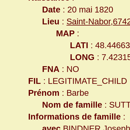
Date
: 20 mai 1820
Lieu
:
Saint-Nabor,67
MAP
:
LATI
: 48.4466
LONG
: 7.4231
FNA
: NO
FIL
: LEGITIMATE_CHILD
Prénom
: Barbe
Nom de famille
: SUT
Informations de famille
:
avec
BINDNER Josep