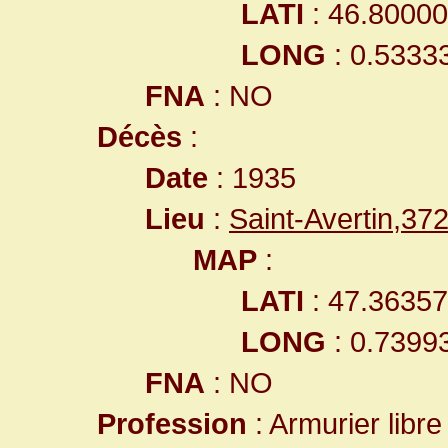
LATI
: 46.8000
LONG
: 0.5333
FNA
: NO
Décès
:
Date
: 1935
Lieu
:
Saint-Avertin,37
MAP
:
LATI
: 47.3635
LONG
: 0.7399
FNA
: NO
Profession
: Armurier libre