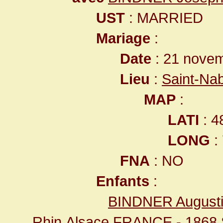
UST
: MARRIED
Mariage
:
Date
: 21 nove
Lieu
:
Saint-Na
MAP
:
LATI
: 4
LONG
:
FNA
: NO
Enfants
:
BINDNER August
Rhin,Alsace,FRANCE
- 1868