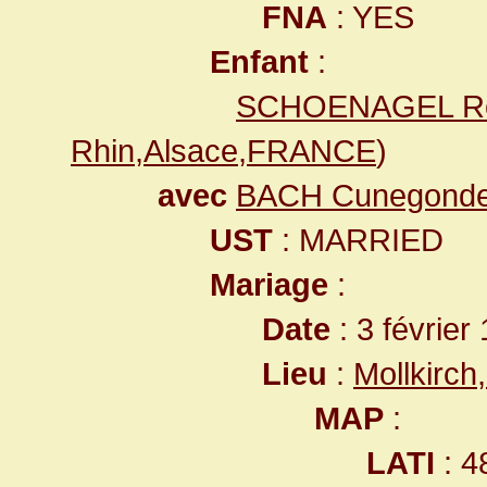
FNA
: YES
Enfant
:
SCHOENAGEL Ro
Rhin,Alsace,FRANCE
)
avec
BACH Cunegond
UST
: MARRIED
Mariage
:
Date
: 3 février
Lieu
:
Mollkirc
MAP
:
LATI
: 4