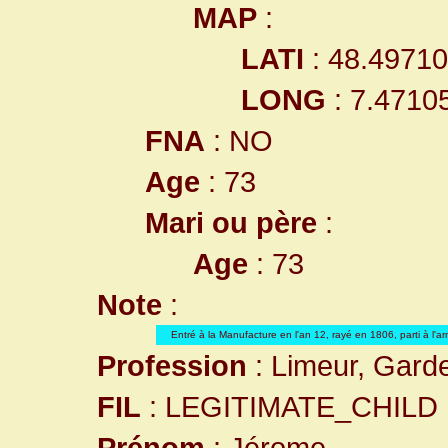
MAP
:
LATI
: 48.4971
LONG
: 7.4710
FNA
: NO
Age
: 73
Mari ou père
:
Age
: 73
Note
:
Entré à la Manufacture en l'an 12, rayé en 1806, parti à l'a
Profession
: Limeur, Garde
FIL
: LEGITIMATE_CHILD
Prénom
: Jérome