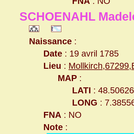
FNA
: NO
SCHOENAHL Madel
Naissance
:
Date
: 19 avril 1785
Lieu
:
Mollkirch,67299
MAP
:
LATI
: 48.5062
LONG
: 7.3855
FNA
: NO
Note
: