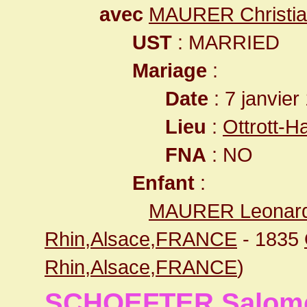
avec
MAURER Christi
UST
: MARRIED
Mariage
:
Date
: 7 janvier
Lieu
:
Ottrott-
FNA
: NO
Enfant
:
MAURER Leonar
Rhin,Alsace,FRANCE
- 1835
Rhin,Alsace,FRANCE
)
SCHOEFTER Salom