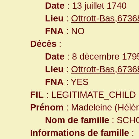
Date
: 13 juillet 1740
Lieu
:
Ottrott-Bas,673
FNA
: NO
Décès
:
Date
: 8 décembre 179
Lieu
:
Ottrott-Bas,673
FNA
: YES
FIL
: LEGITIMATE_CHILD
Prénom
: Madeleine (Hélè
Nom de famille
: SCH
Informations de famille
: