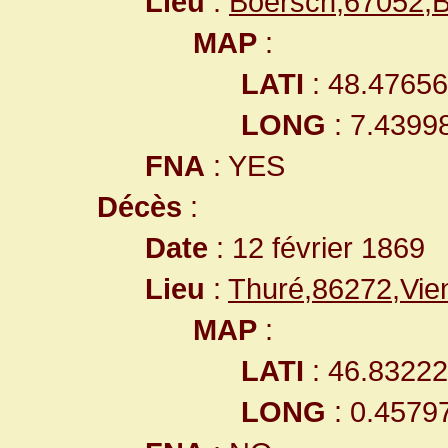
Lieu
:
Boersch,67052,
MAP
:
LATI
: 48.4765
LONG
: 7.4399
FNA
: YES
Décès
:
Date
: 12 février 1869
Lieu
:
Thuré,86272,Vi
MAP
:
LATI
: 46.8322
LONG
: 0.4579