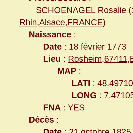
SCHOENAGEL Rosalie
(
Rhin,Alsace,FRANCE
)
Naissance
:
Date
: 18 février 1773
Lieu
:
Rosheim,67411,
MAP
:
LATI
: 48.4971
LONG
: 7.4710
FNA
: YES
Décès
:
Date
: 21 octobre 1825