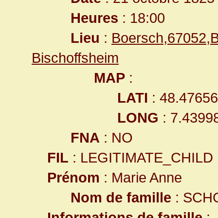
Heures
: 18:00
Lieu
:
Boersch,67052,B
Bischoffsheim
MAP
:
LATI
: 48.4765
LONG
: 7.4399
FNA
: NO
FIL
: LEGITIMATE_CHILD
Prénom
: Marie Anne
Nom de famille
: SCH
Informations de famille
: