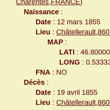
Charentes,FRANCE
)
Naissance
:
Date
: 12 mars 1855
Lieu
:
Châtellerault,8
MAP
:
LATI
: 46.8000
LONG
: 0.5333
FNA
: NO
Décès
:
Date
: 19 avril 1855
Lieu
:
Châtellerault,8