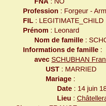
FNA
: NO
Profession
: Forgeur - Arm
FIL
: LEGITIMATE_CHILD
Prénom
: Leonard
Nom de famille
: SCH
Informations de famille
:
avec
SCHUBHAN Franço
UST
: MARRIED
Mariage
:
Date
: 14 juin 1
Lieu
:
Châteller