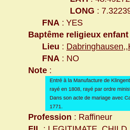
LONG
: 7.3223
FNA
: YES
Baptême religieux enfant
Lieu
:
Dabringhausen,
FNA
: NO
Note
:
Entré à la Manufacture de Klinge
rayé en 1808, rayé par ordre minist
Dans son acte de mariage avec Ca
1771.
Profession
: Raffineur
FIL
: LEGITIMATE_CHILD