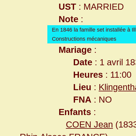
UST
: MARRIED
Note
:
En 1846 la famille set installée à 
Constructions mécaniques
Mariage
:
Date
: 1 avril 1
Heures
: 11:00
Lieu
:
Klingent
FNA
: NO
Enfants
:
COEN Jean
(183