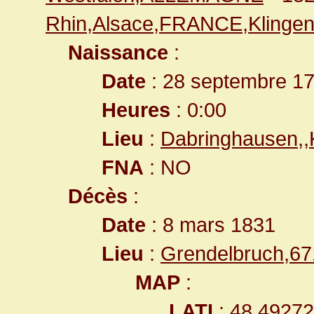
Rhin,Alsace,FRANCE,Klingen
Naissance
:
Date
: 28 septembre 1
Heures
: 0:00
Lieu
:
Dabringhausen,
FNA
: NO
Décès
:
Date
: 8 mars 1831
Lieu
:
Grendelbruch,6
MAP
:
LATI
: 48.4927