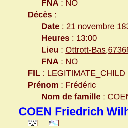
FNA
: NO
Décès
:
Date
: 21 novembre 18
Heures
: 13:00
Lieu
:
Ottrott-Bas,673
FNA
: NO
FIL
: LEGITIMATE_CHILD
Prénom
: Frédéric
Nom de famille
: COE
COEN Friedrich Wil