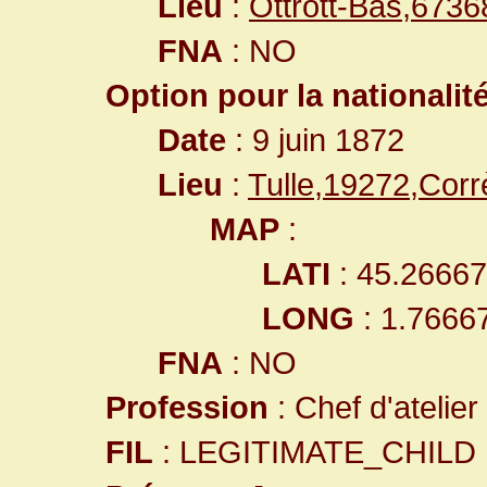
Lieu
:
Ottrott-Bas,673
FNA
: NO
Option pour la nationalit
Date
: 9 juin 1872
Lieu
:
Tulle,19272,Cor
MAP
:
LATI
: 45.2666
LONG
: 1.7666
FNA
: NO
Profession
: Chef d'atelier
FIL
: LEGITIMATE_CHILD