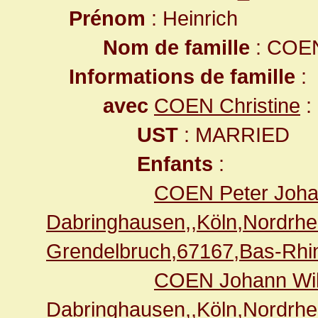
Prénom
: Heinrich
Nom de famille
: COE
Informations de famille
:
avec
COEN Christine
:
UST
: MARRIED
Enfants
:
COEN Peter Joh
Dabringhausen,,Köln,Nordr
Grendelbruch,67167,Bas-Rh
COEN Johann Wi
Dabringhausen,,Köln,Nordr