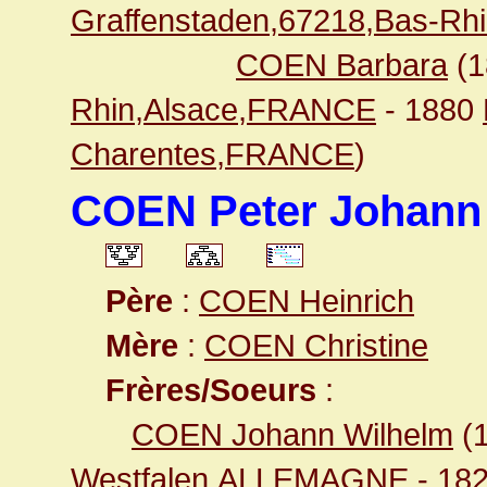
Graffenstaden,67218,Bas-R
COEN Barbara
(1
Rhin,Alsace,FRANCE
- 1880
Charentes,FRANCE
)
COEN Peter Johann
Père
:
COEN Heinrich
Mère
:
COEN Christine
Frères/Soeurs
:
COEN Johann Wilhelm
(
Westfalen,ALLEMAGNE
- 18