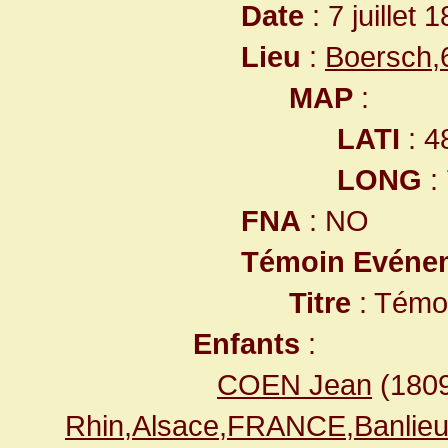
Date
: 7 juillet 
Lieu
:
Boersch,
MAP
:
LATI
: 4
LONG
:
FNA
: NO
Témoin Evéne
Titre
: Témo
Enfants
:
COEN Jean
(180
Rhin,Alsace,FRANCE,Banlie