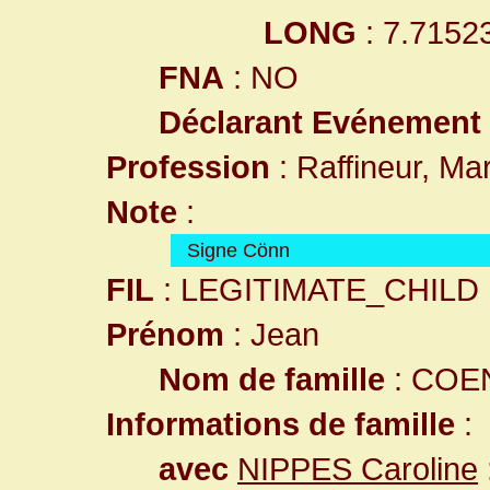
LONG
: 7.7152
FNA
: NO
Déclarant Evénement
Profession
: Raffineur, Mar
Note
:
Signe Cönn
FIL
: LEGITIMATE_CHILD
Prénom
: Jean
Nom de famille
: COE
Informations de famille
:
avec
NIPPES Caroline