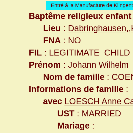
Entré à la Manufacture de Klingen
Baptême religieux enfant
Lieu
:
Dabringhausen,
FNA
: NO
FIL
: LEGITIMATE_CHILD
Prénom
: Johann Wilhelm
Nom de famille
: COE
Informations de famille
:
avec
LOESCH Anne Ca
UST
: MARRIED
Mariage
: