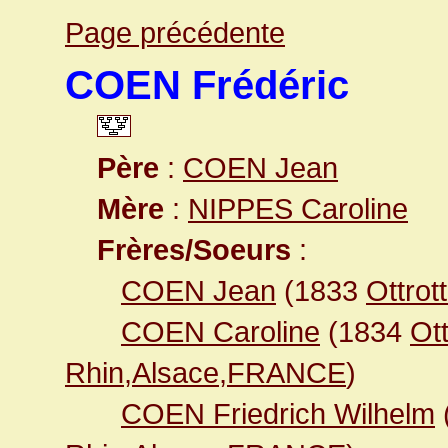
Page précédente
COEN Frédéric
Père
:
COEN Jean
Mère
:
NIPPES Caroline
Frères/Soeurs
:
COEN Jean
(1833
Ottro
COEN Caroline
(1834
Ot
Rhin,Alsace,FRANCE
)
COEN Friedrich Wilhelm