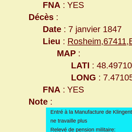
FNA
: YES
Décès
:
Date
: 7 janvier 1847
Lieu
:
Rosheim,67411,
MAP
:
LATI
: 48.4971
LONG
: 7.4710
FNA
: YES
Note
:
Entré à la Manufacture de Klingen
ne travaille plus
Relevé de pension militaire: