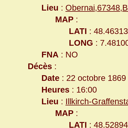
Lieu
:
Obernai,67348,
MAP
:
LATI
: 48.4631
LONG
: 7.4810
FNA
: NO
Décès
:
Date
: 22 octobre 1869
Heures
: 16:00
Lieu
:
Illkirch-Graffe
MAP
:
LATI
: 48.5289