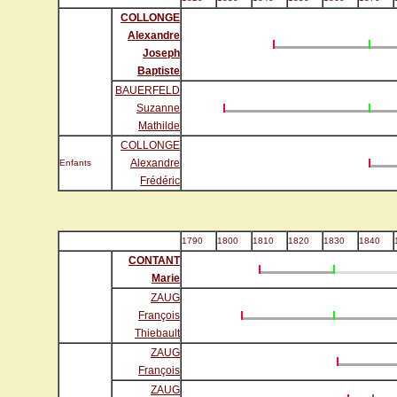
COLLONGE
Alexandre
Joseph
Baptiste
BAUERFELD
Suzanne
Mathilde
COLLONGE
Alexandre
Enfants
Frédéric
1790
1800
1810
1820
1830
1840
CONTANT
Marie
ZAUG
François
Thiebault
ZAUG
François
ZAUG