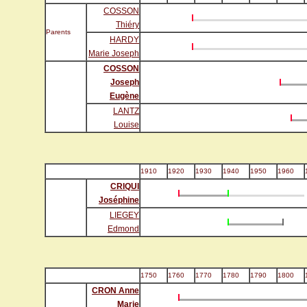
COSSON
Thiéry
Parents
HARDY
Marie Joseph
COSSON
Joseph
Eugène
LANTZ
Louise
1910
1920
1930
1940
1950
1960
CRIQUI
Joséphine
LIEGEY
Edmond
1750
1760
1770
1780
1790
1800
CRON Anne
Marie