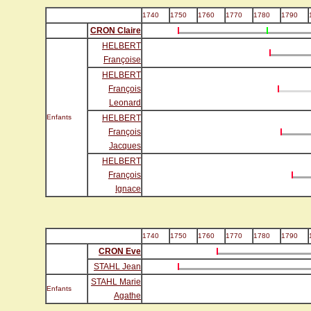
1740
1750
1760
1770
1780
1790
CRON Claire
HELBERT
Françoise
HELBERT
François
Leonard
Enfants
HELBERT
François
Jacques
HELBERT
François
Ignace
1740
1750
1760
1770
1780
1790
CRON Eve
STAHL Jean
STAHL Marie
Enfants
Agathe