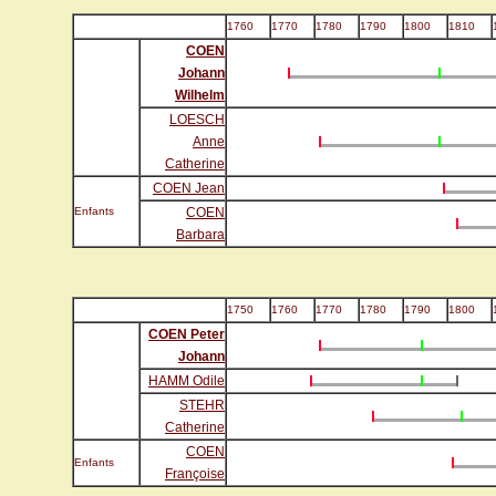
1760
1770
1780
1790
1800
1810
COEN
Johann
Wilhelm
LOESCH
Anne
Catherine
COEN Jean
Enfants
COEN
Barbara
1750
1760
1770
1780
1790
1800
COEN Peter
Johann
HAMM Odile
STEHR
Catherine
COEN
Enfants
Françoise