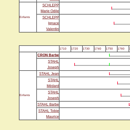
SCHLEPP
Marie Odile
Enfants
SCHLEPP
Ignace
Valentin
1710
1720
1730
1740
1750
1760
CRON Barbe
STAHL
Joseph
STAHL Jean
STAHL
Médard
STAHL
Enfants
Joseph
STAHL Barbe
STAHL Tobie
Maurice