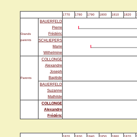
1770
1780
1790
1800
1810
1820
BAUERFELD
Pierre
Frédéric
Grands
parents
SCHLIEPERS
Marie
Wilhelmine
COLLONGE
Alexandre
Joseph
Baptiste
Parents
BAUERFELD
Suzanne
Mathilde
COLLONGE
Alexandre
Frédéric
1820
1830
1840
1850
1860
1870