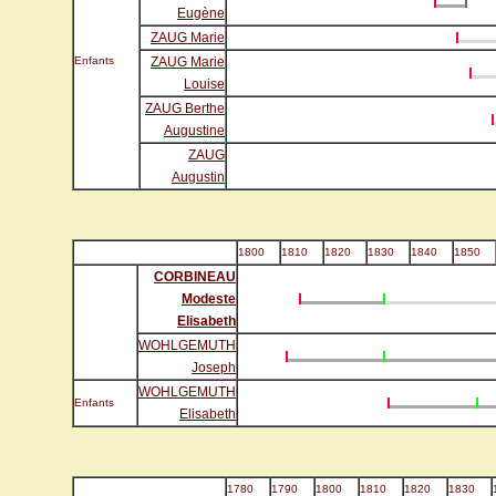
Eugène
ZAUG Marie
Enfants
ZAUG Marie
Louise
ZAUG Berthe
Augustine
ZAUG
Augustin
1800
1810
1820
1830
1840
1850
CORBINEAU
Modeste
Elisabeth
WOHLGEMUTH
Joseph
WOHLGEMUTH
Enfants
Elisabeth
1780
1790
1800
1810
1820
1830