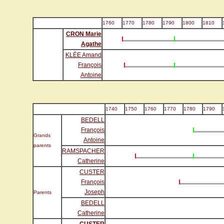
1760
1770
1780
1790
1800
1810
CRON Marie
Agathe
KLÉE Amand
François
Antoine
1740
1750
1760
1770
1780
1790
BEDELL
François
Grands
Antoine
parents
RAMSPACHER
Catherine
CUSTER
François
Joseph
Parents
BEDELL
Catherine