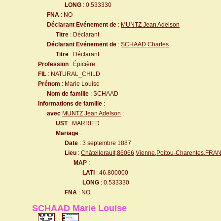
LONG
: 0.533330
FNA
: NO
Déclarant Evénement de
:
MUNTZ Jean Adelson
Titre
: Déclarant
Déclarant Evénement de
:
SCHAAD Charles
Titre
: Déclarant
Profession
: Épicière
FIL
: NATURAL_CHILD
Prénom
: Marie Louise
Nom de famille
: SCHAAD
Informations de famille
:
avec
MUNTZ Jean Adelson
:
UST
: MARRIED
Mariage
:
Date
: 3 septembre 1887
Lieu
:
Châtellerault,86066,Vienne,Poitou-Charentes,FRA
MAP
:
LATI
: 46.800000
LONG
: 0.533330
FNA
: NO
SCHAAD Marie Louise