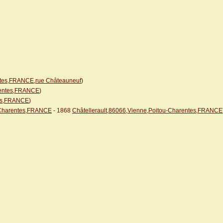
entes,FRANCE,rue Châteauneuf
)
arentes,FRANCE
)
tes,FRANCE
)
u-Charentes,FRANCE
- 1868
Châtellerault,86066,Vienne,Poitou-Charentes,FRANCE