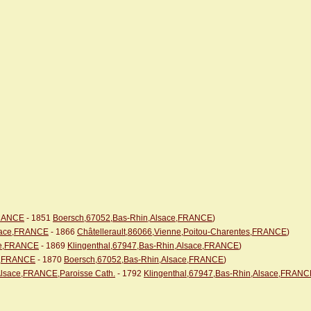
FRANCE
- 1851
Boersch,67052,Bas-Rhin,Alsace,FRANCE
)
lsace,FRANCE
- 1866
Châtellerault,86066,Vienne,Poitou-Charentes,FRANCE
)
ace,FRANCE
- 1869
Klingenthal,67947,Bas-Rhin,Alsace,FRANCE
)
ce,FRANCE
- 1870
Boersch,67052,Bas-Rhin,Alsace,FRANCE
)
Alsace,FRANCE,Paroisse Cath.
- 1792
Klingenthal,67947,Bas-Rhin,Alsace,FRANCE