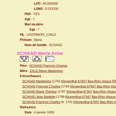
LATI
: 46.800000
LONG
: 0.533330
FNA
: YES
Age
: 7
Mari ou père
:
Age
: 7
FIL
: LEGITIMATE_CHILD
Prénom
: Maria
Nom de famille
: SCHAAD
SCHAAD Marie Anne
Père
:
SCHAAD François Charles
Mère
:
ZAUG Marie Madeleine
Frères/Soeurs
:
SCHAAD Madeleine
(1792
Klingenthal,67947,Bas-Rhin,Alsace,
SCHAAD François Charles
(1794
Klingenthal,67947,Bas-Rhin,A
SCHAAD Marie Thérèse
(1797
Klingenthal,67947,Bas-Rhin,Als
SCHAAD Jean Baptiste
(1799
Klingenthal,67947,Bas-Rhin,Alsa
SCHAAD François Charles
(b. 1791
Klingenthal,67947,Bas-Rhin,
Naissance
:
Date
: 4 janvier 1808