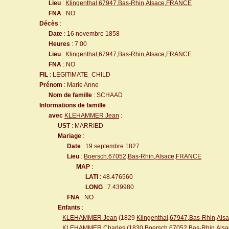
Lieu
:
Klingenthal,67947,Bas-Rhin,Alsace,FRANCE
FNA
: NO
Décès
:
Date
: 16 novembre 1858
Heures
: 7:00
Lieu
:
Klingenthal,67947,Bas-Rhin,Alsace,FRANCE
FNA
: NO
FIL
: LEGITIMATE_CHILD
Prénom
: Marie Anne
Nom de famille
: SCHAAD
Informations de famille
:
avec
KLEHAMMER Jean
:
UST
: MARRIED
Mariage
:
Date
: 19 septembre 1827
Lieu
:
Boersch,67052,Bas-Rhin,Alsace,FRANCE
MAP
:
LATI
: 48.476560
LONG
: 7.439980
FNA
: NO
Enfants
:
KLEHAMMER Jean
(1829
Klingenthal,67947,Bas-Rhin,Al
KLEHAMMER Charles
(1830
Boersch,67052,Bas-Rhin,Al