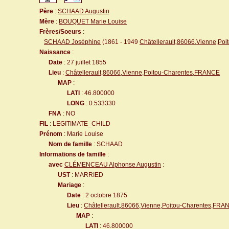
Père
:
SCHAAD Augustin
Mère
:
BOUQUET Marie Louise
Frères/Soeurs
:
SCHAAD Joséphine
(1861 - 1949
Châtellerault,86066,Vienne,P
Naissance
:
Date
: 27 juillet 1855
Lieu
:
Châtellerault,86066,Vienne,Poitou-Charentes,FRANCE
MAP
:
LATI
: 46.800000
LONG
: 0.533330
FNA
: NO
FIL
: LEGITIMATE_CHILD
Prénom
: Marie Louise
Nom de famille
: SCHAAD
Informations de famille
:
avec
CLÉMENCEAU Alphonse Augustin
:
UST
: MARRIED
Mariage
:
Date
: 2 octobre 1875
Lieu
:
Châtellerault,86066,Vienne,Poitou-Charentes,FRA
MAP
:
LATI
: 46.800000