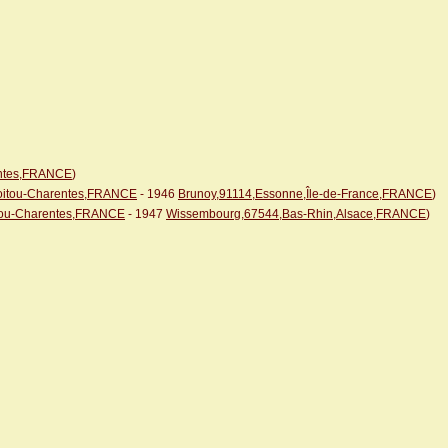
entes,FRANCE
)
Poitou-Charentes,FRANCE
- 1946
Brunoy,91114,Essonne,Île-de-France,FRANCE
)
itou-Charentes,FRANCE
- 1947
Wissembourg,67544,Bas-Rhin,Alsace,FRANCE
)