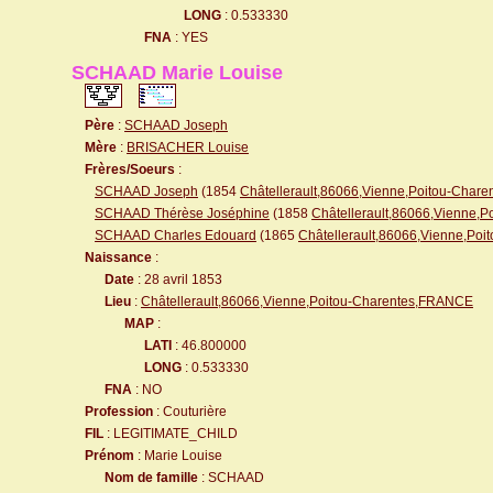
LONG
: 0.533330
FNA
: YES
SCHAAD Marie Louise
Père
:
SCHAAD Joseph
Mère
:
BRISACHER Louise
Frères/Soeurs
:
SCHAAD Joseph
(1854
Châtellerault,86066,Vienne,Poitou-Char
SCHAAD Thérèse Joséphine
(1858
Châtellerault,86066,Vienne,
SCHAAD Charles Edouard
(1865
Châtellerault,86066,Vienne,Po
Naissance
:
Date
: 28 avril 1853
Lieu
:
Châtellerault,86066,Vienne,Poitou-Charentes,FRANCE
MAP
:
LATI
: 46.800000
LONG
: 0.533330
FNA
: NO
Profession
: Couturière
FIL
: LEGITIMATE_CHILD
Prénom
: Marie Louise
Nom de famille
: SCHAAD