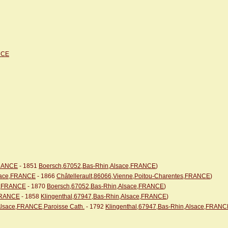
NCE
FRANCE
- 1851
Boersch,67052,Bas-Rhin,Alsace,FRANCE
)
lsace,FRANCE
- 1866
Châtellerault,86066,Vienne,Poitou-Charentes,FRANCE
)
ce,FRANCE
- 1870
Boersch,67052,Bas-Rhin,Alsace,FRANCE
)
,FRANCE
- 1858
Klingenthal,67947,Bas-Rhin,Alsace,FRANCE
)
Alsace,FRANCE,Paroisse Cath.
- 1792
Klingenthal,67947,Bas-Rhin,Alsace,FRANCE