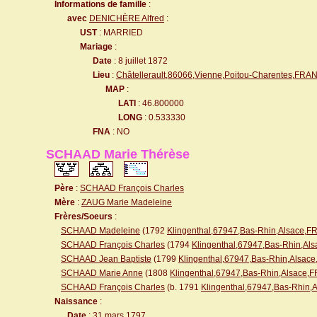
Informations de famille
:
avec
DENICHÈRE Alfred
:
UST
: MARRIED
Mariage
:
Date
: 8 juillet 1872
Lieu
:
Châtellerault,86066,Vienne,Poitou-Charentes,FRA
MAP
:
LATI
: 46.800000
LONG
: 0.533330
FNA
: NO
SCHAAD Marie Thérèse
Père
:
SCHAAD François Charles
Mère
:
ZAUG Marie Madeleine
Frères/Soeurs
:
SCHAAD Madeleine
(1792
Klingenthal,67947,Bas-Rhin,Alsace,
SCHAAD François Charles
(1794
Klingenthal,67947,Bas-Rhin,A
SCHAAD Jean Baptiste
(1799
Klingenthal,67947,Bas-Rhin,Alsa
SCHAAD Marie Anne
(1808
Klingenthal,67947,Bas-Rhin,Alsace
SCHAAD François Charles
(b. 1791
Klingenthal,67947,Bas-Rhin,
Naissance
:
Date
: 31 mars 1797