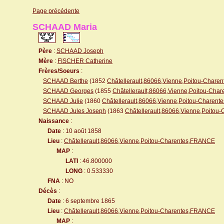
Page précédente
SCHAAD Maria
Père
:
SCHAAD Joseph
Mère
:
FISCHER Catherine
Frères/Soeurs
:
SCHAAD Berthe
(1852
Châtellerault,86066,Vienne,Poitou-Char
SCHAAD Georges
(1855
Châtellerault,86066,Vienne,Poitou-Ch
SCHAAD Julie
(1860
Châtellerault,86066,Vienne,Poitou-Charen
SCHAAD Jules Joseph
(1863
Châtellerault,86066,Vienne,Poito
Naissance
:
Date
: 10 août 1858
Lieu
:
Châtellerault,86066,Vienne,Poitou-Charentes,FRANCE
MAP
:
LATI
: 46.800000
LONG
: 0.533330
FNA
: NO
Décès
:
Date
: 6 septembre 1865
Lieu
:
Châtellerault,86066,Vienne,Poitou-Charentes,FRANCE
MAP
: