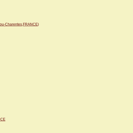
oitou-Charentes,FRANCE
)
NCE