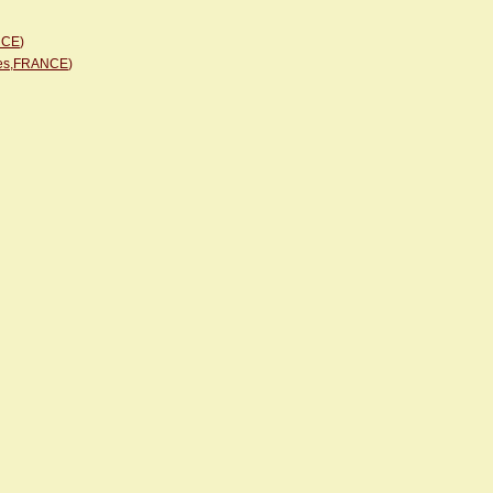
NCE
)
ntes,FRANCE
)