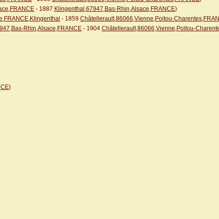
sace,FRANCE
- 1887
Klingenthal,67947,Bas-Rhin,Alsace,FRANCE
)
ce,FRANCE,Klingenthal
- 1859
Châtellerault,86066,Vienne,Poitou-Charentes,FRA
67947,Bas-Rhin,Alsace,FRANCE
- 1904
Châtellerault,86066,Vienne,Poitou-Chare
NCE
)