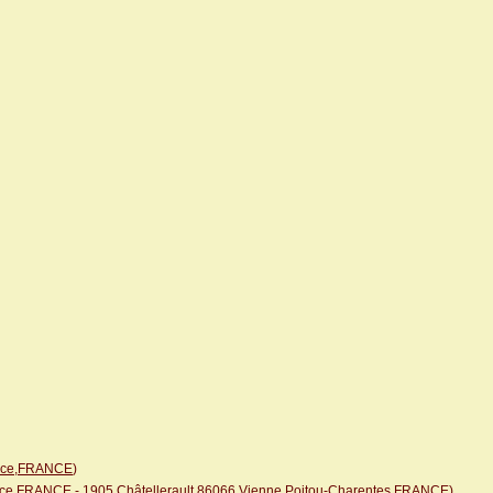
sace,FRANCE
)
sace,FRANCE
- 1905
Châtellerault,86066,Vienne,Poitou-Charentes,FRANCE
)