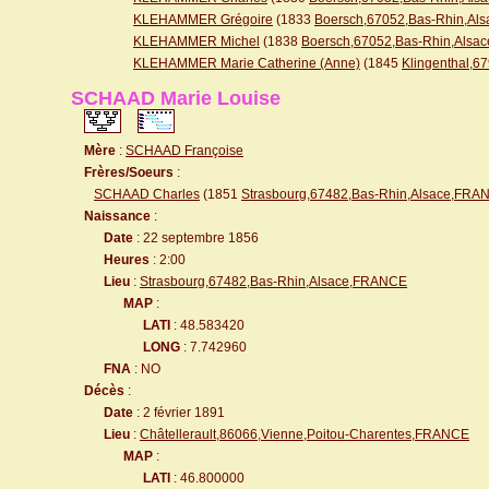
KLEHAMMER Grégoire
(1833
Boersch,67052,Bas-Rhin,Al
KLEHAMMER Michel
(1838
Boersch,67052,Bas-Rhin,Alsa
KLEHAMMER Marie Catherine (Anne)
(1845
Klingenthal,
SCHAAD Marie Louise
Mère
:
SCHAAD Françoise
Frères/Soeurs
:
SCHAAD Charles
(1851
Strasbourg,67482,Bas-Rhin,Alsace,FRA
Naissance
:
Date
: 22 septembre 1856
Heures
: 2:00
Lieu
:
Strasbourg,67482,Bas-Rhin,Alsace,FRANCE
MAP
:
LATI
: 48.583420
LONG
: 7.742960
FNA
: NO
Décès
:
Date
: 2 février 1891
Lieu
:
Châtellerault,86066,Vienne,Poitou-Charentes,FRANCE
MAP
:
LATI
: 46.800000