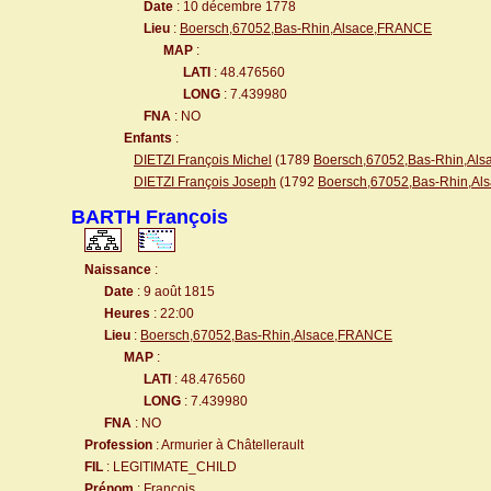
Date
: 10 décembre 1778
Lieu
:
Boersch,67052,Bas-Rhin,Alsace,FRANCE
MAP
:
LATI
: 48.476560
LONG
: 7.439980
FNA
: NO
Enfants
:
DIETZI François Michel
(1789
Boersch,67052,Bas-Rhin,Al
DIETZI François Joseph
(1792
Boersch,67052,Bas-Rhin,A
BARTH François
Naissance
:
Date
: 9 août 1815
Heures
: 22:00
Lieu
:
Boersch,67052,Bas-Rhin,Alsace,FRANCE
MAP
:
LATI
: 48.476560
LONG
: 7.439980
FNA
: NO
Profession
: Armurier à Châtellerault
FIL
: LEGITIMATE_CHILD
Prénom
: François