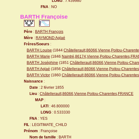
LONG
: 7.439980
FNA
: NO
BARTH Françoise
Père
:
BARTH François
Mère
:
RAYMOND Aglaé
Frères/Soeurs
:
BARTH Louise
(1844
Châtellerault,86066,Vienne,Poitou-Charen
BARTH Marie
(1846
Naintré,86174,Vienne,Poitou-Charentes,FR
BARTH Joséphine
(1851
Châtellerault,86066,Vienne,Poitou-Ch
BARTH Aglaé
(1856
Châtellerault,86066,Vienne,Poitou-Charent
BARTH Victor
(1860
Châtellerault,86066,Vienne,Poitou-Charent
Naissance
:
Date
: 2 février 1855
Lieu
:
Châtellerault,86066,Vienne,Poitou-Charentes,FRANCE
MAP
:
LATI
: 46.800000
LONG
: 0.533330
FNA
: YES
FIL
: LEGITIMATE_CHILD
Prénom
: Françoise
Nom de famille
: BARTH