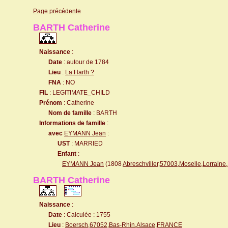
Page précédente
BARTH Catherine
Naissance
:
Date
: autour de 1784
Lieu
:
La Harth ?
FNA
: NO
FIL
: LEGITIMATE_CHILD
Prénom
: Catherine
Nom de famille
: BARTH
Informations de famille
:
avec
EYMANN Jean
:
UST
: MARRIED
Enfant
:
EYMANN Jean
(1808
Abreschviller,57003,Moselle,Lorrain
BARTH Catherine
Naissance
:
Date
: Calculée : 1755
Lieu
:
Boersch,67052,Bas-Rhin,Alsace,FRANCE