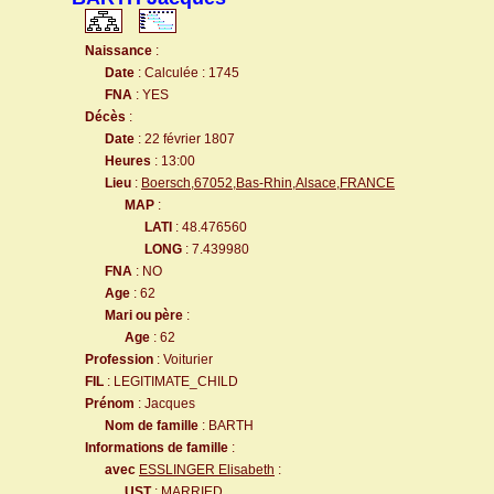
Naissance
:
Date
: Calculée : 1745
FNA
: YES
Décès
:
Date
: 22 février 1807
Heures
: 13:00
Lieu
:
Boersch,67052,Bas-Rhin,Alsace,FRANCE
MAP
:
LATI
: 48.476560
LONG
: 7.439980
FNA
: NO
Age
: 62
Mari ou père
:
Age
: 62
Profession
: Voiturier
FIL
: LEGITIMATE_CHILD
Prénom
: Jacques
Nom de famille
: BARTH
Informations de famille
:
avec
ESSLINGER Elisabeth
:
UST
: MARRIED