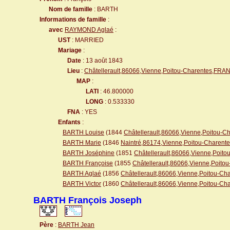
Nom de famille
: BARTH
Informations de famille
:
avec
RAYMOND Aglaé
:
UST
: MARRIED
Mariage
:
Date
: 13 août 1843
Lieu
:
Châtellerault,86066,Vienne,Poitou-Charentes,FRA
MAP
:
LATI
: 46.800000
LONG
: 0.533330
FNA
: YES
Enfants
:
BARTH Louise
(1844
Châtellerault,86066,Vienne,Poitou-
BARTH Marie
(1846
Naintré,86174,Vienne,Poitou-Charen
BARTH Joséphine
(1851
Châtellerault,86066,Vienne,Poi
BARTH Françoise
(1855
Châtellerault,86066,Vienne,Poit
BARTH Aglaé
(1856
Châtellerault,86066,Vienne,Poitou-C
BARTH Victor
(1860
Châtellerault,86066,Vienne,Poitou-C
BARTH François Joseph
Père
:
BARTH Jean