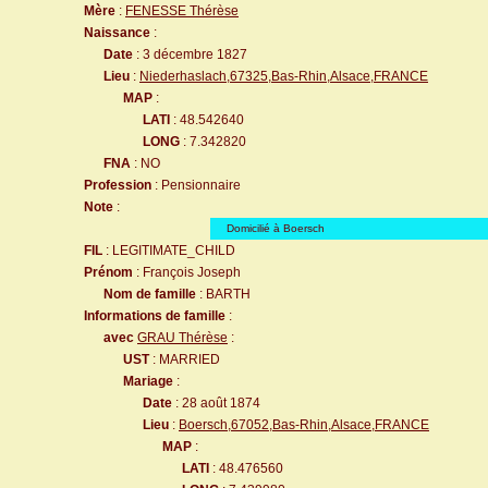
Mère
:
FENESSE Thérèse
Naissance
:
Date
: 3 décembre 1827
Lieu
:
Niederhaslach,67325,Bas-Rhin,Alsace,FRANCE
MAP
:
LATI
: 48.542640
LONG
: 7.342820
FNA
: NO
Profession
: Pensionnaire
Note
:
Domicilié à Boersch
FIL
: LEGITIMATE_CHILD
Prénom
: François Joseph
Nom de famille
: BARTH
Informations de famille
:
avec
GRAU Thérèse
:
UST
: MARRIED
Mariage
:
Date
: 28 août 1874
Lieu
:
Boersch,67052,Bas-Rhin,Alsace,FRANCE
MAP
:
LATI
: 48.476560