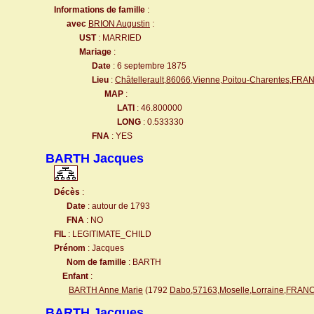
Informations de famille
:
avec
BRION Augustin
:
UST
: MARRIED
Mariage
:
Date
: 6 septembre 1875
Lieu
:
Châtellerault,86066,Vienne,Poitou-Charentes,FRA
MAP
:
LATI
: 46.800000
LONG
: 0.533330
FNA
: YES
BARTH Jacques
Décès
:
Date
: autour de 1793
FNA
: NO
FIL
: LEGITIMATE_CHILD
Prénom
: Jacques
Nom de famille
: BARTH
Enfant
:
BARTH Anne Marie
(1792
Dabo,57163,Moselle,Lorraine,FRAN
BARTH Jacques