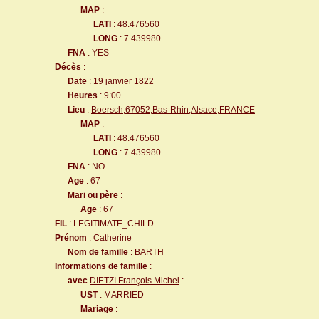
MAP
:
LATI
: 48.476560
LONG
: 7.439980
FNA
: YES
Décès
:
Date
: 19 janvier 1822
Heures
: 9:00
Lieu
:
Boersch,67052,Bas-Rhin,Alsace,FRANCE
MAP
:
LATI
: 48.476560
LONG
: 7.439980
FNA
: NO
Age
: 67
Mari ou père
:
Age
: 67
FIL
: LEGITIMATE_CHILD
Prénom
: Catherine
Nom de famille
: BARTH
Informations de famille
:
avec
DIETZI François Michel
:
UST
: MARRIED
Mariage
: