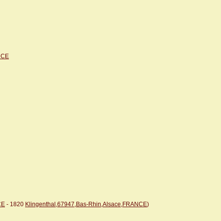
NCE
CE
- 1820
Klingenthal,67947,Bas-Rhin,Alsace,FRANCE
)