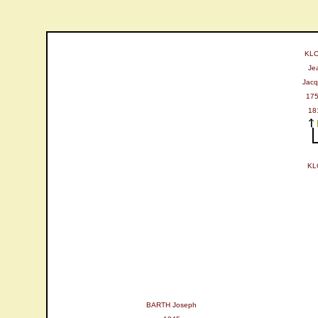
KL
Je
Jac
175
18
KL
BARTH Joseph