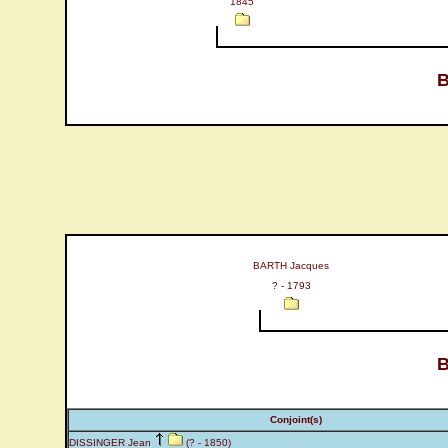
1845
B
BARTH Jacques
? - 1793
B
Conjoint(s)
DISSINGER Jean
(? - 1850)