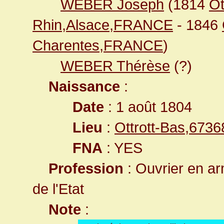
WEBER Joseph
(1814
Ot
Rhin,Alsace,FRANCE
- 1846
Charentes,FRANCE
)
WEBER Thérèse
(?)
Naissance
:
Date
: 1 août 1804
Lieu
:
Ottrott-Bas,673
FNA
: YES
Profession
: Ouvrier en ar
de l'Etat
Note
: