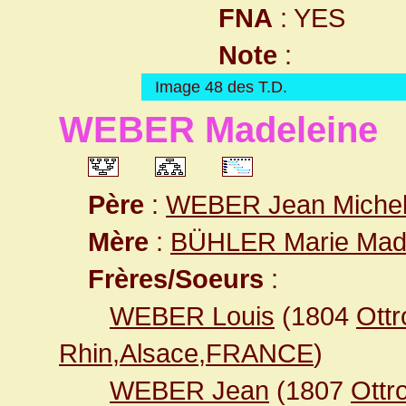
FNA
: YES
Note
:
Image 48 des T.D.
WEBER Madeleine
Père
:
WEBER Jean Miche
Mère
:
BÜHLER Marie Mad
Frères/Soeurs
:
WEBER Louis
(1804
Ottr
Rhin,Alsace,FRANCE
)
WEBER Jean
(1807
Ottr