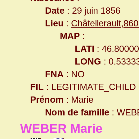
Date
: 29 juin 1856
Lieu
:
Châtellerault,8
MAP
:
LATI
: 46.8000
LONG
: 0.5333
FNA
: NO
FIL
: LEGITIMATE_CHILD
Prénom
: Marie
Nom de famille
: WEB
WEBER Marie