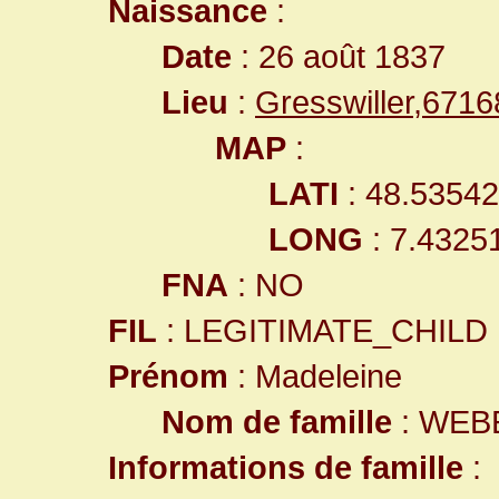
Naissance
:
Date
: 26 août 1837
Lieu
:
Gresswiller,671
MAP
:
LATI
: 48.5354
LONG
: 7.4325
FNA
: NO
FIL
: LEGITIMATE_CHILD
Prénom
: Madeleine
Nom de famille
: WEB
Informations de famille
: