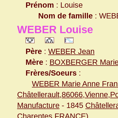
Prénom
: Louise
Nom de famille
: WEB
WEBER Louise
Père
:
WEBER Jean
Mère
:
BOXBERGER Marie
Frères/Soeurs
:
WEBER Marie Anne Fran
Châtellerault,86066,Vienne,
Manufacture
- 1845
Châteller
Charentes,FRANCE
)