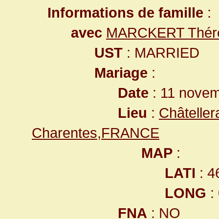
Informations de famille
:
avec
MARCKERT Thér
UST
: MARRIED
Mariage
:
Date
: 11 nove
Lieu
:
Châteller
Charentes,FRANCE
MAP
:
LATI
: 4
LONG
:
FNA
: NO