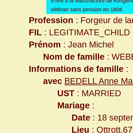
Entré à la Manufacture de Klinge
vétéran sans pension en 1808
Profession
: Forgeur de l
FIL
: LEGITIMATE_CHILD
Prénom
: Jean Michel
Nom de famille
: WEB
Informations de famille
:
avec
BEDELL Anne Ma
UST
: MARRIED
Mariage
:
Date
: 18 septe
Lieu
:
Ottrott,