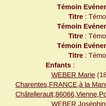
Témoin Evéne
Titre
: Témo
Témoin Evéne
Titre
: Témo
Témoin Evéne
Titre
: Témo
Enfants
:
WEBER Marie
(1
Charentes,FRANCE,à la Manu
Châtellerault,86066,Vienne,
WEBER Joséphin