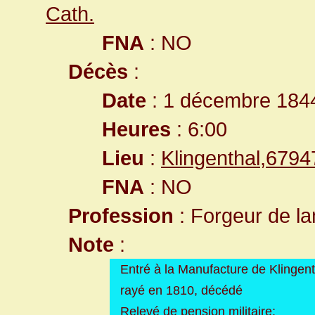
Cath.
FNA
: NO
Décès
:
Date
: 1 décembre 184
Heures
: 6:00
Lieu
:
Klingenthal,679
FNA
: NO
Profession
: Forgeur de la
Note
:
Entré à la Manufacture de Klingen
rayé en 1810, décédé
Relevé de pension militaire: