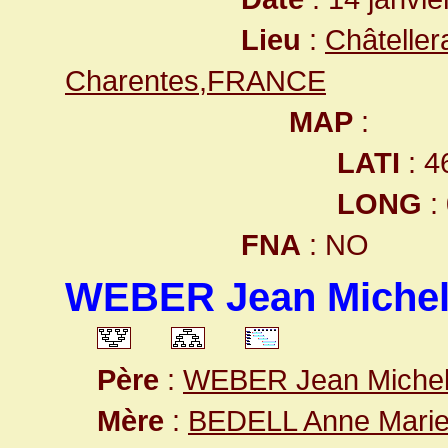
Lieu
:
Châteller
Charentes,FRANCE
MAP
:
LATI
: 4
LONG
:
FNA
: NO
WEBER Jean Miche
Père
:
WEBER Jean Miche
Mère
:
BEDELL Anne Mari