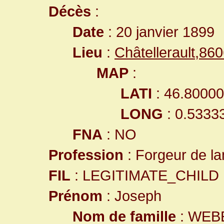
Décès
:
Date
: 20 janvier 1899
Lieu
:
Châtellerault,8
MAP
:
LATI
: 46.8000
LONG
: 0.5333
FNA
: NO
Profession
: Forgeur de la
FIL
: LEGITIMATE_CHILD
Prénom
: Joseph
Nom de famille
: WEB