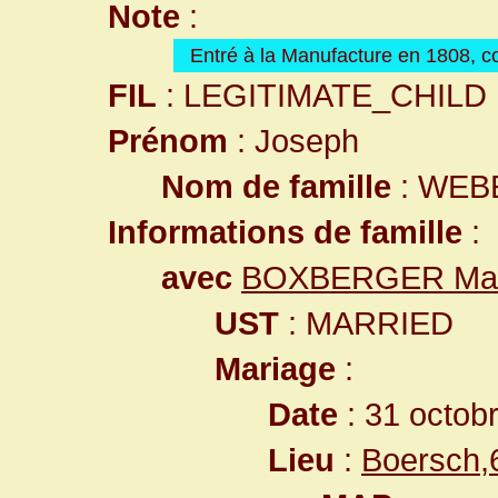
Note
:
Entré à la Manufacture en 1808,
FIL
: LEGITIMATE_CHILD
Prénom
: Joseph
Nom de famille
: WEB
Informations de famille
:
avec
BOXBERGER Mari
UST
: MARRIED
Mariage
:
Date
: 31 octob
Lieu
:
Boersch,