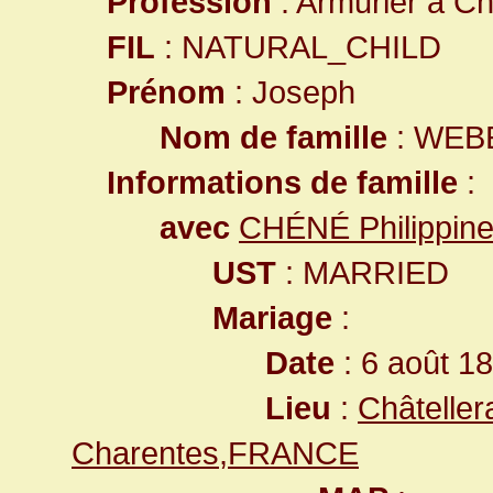
Profession
: Armurier à Châ
FIL
: NATURAL_CHILD
Prénom
: Joseph
Nom de famille
: WEB
Informations de famille
:
avec
CHÉNÉ Philippin
UST
: MARRIED
Mariage
:
Date
: 6 août 1
Lieu
:
Châteller
Charentes,FRANCE