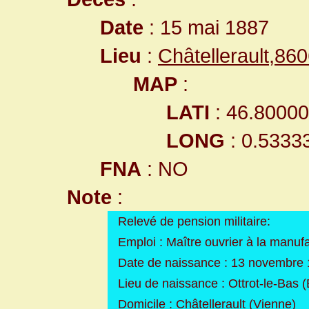
Date
: 15 mai 1887
Lieu
:
Châtellerault,8
MAP
:
LATI
: 46.8000
LONG
: 0.5333
FNA
: NO
Note
:
Relevé de pension militaire:
Emploi : Maître ouvrier à la manuf
Date de naissance : 13 novembre
Lieu de naissance : Ottrot-le-Bas 
Domicile : Châtellerault (Vienne)