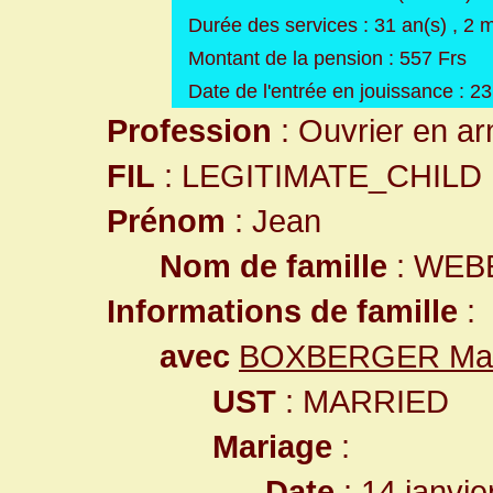
Durée des services : 31 an(s) , 2 m
Montant de la pension : 557 Frs
Date de l'entrée en jouissance : 
Profession
: Ouvrier en ar
FIL
: LEGITIMATE_CHILD
Prénom
: Jean
Nom de famille
: WEB
Informations de famille
:
avec
BOXBERGER Mar
UST
: MARRIED
Mariage
:
Date
: 14 janvie