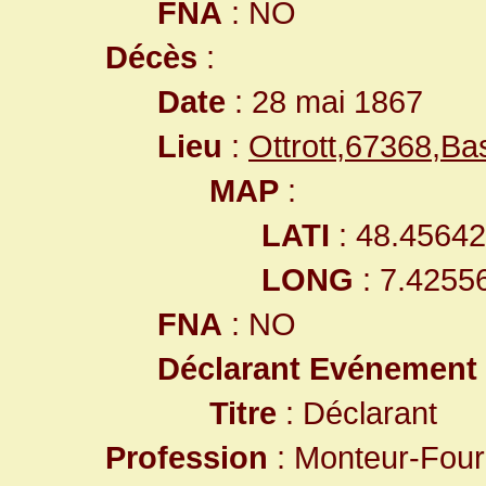
FNA
: NO
Décès
:
Date
: 28 mai 1867
Lieu
:
Ottrott,67368,B
MAP
:
LATI
: 48.4564
LONG
: 7.4255
FNA
: NO
Déclarant Evénement
Titre
: Déclarant
Profession
: Monteur-Four