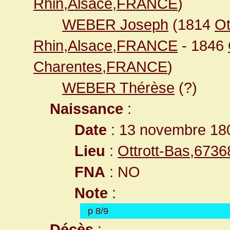
Rhin,Alsace,FRANCE
)
WEBER Joseph
(1814
Ot
Rhin,Alsace,FRANCE
- 1846
Charentes,FRANCE
)
WEBER Thérèse
(?)
Naissance
:
Date
: 13 novembre 18
Lieu
:
Ottrott-Bas,673
FNA
: NO
Note
:
p 8/9
Décès
: