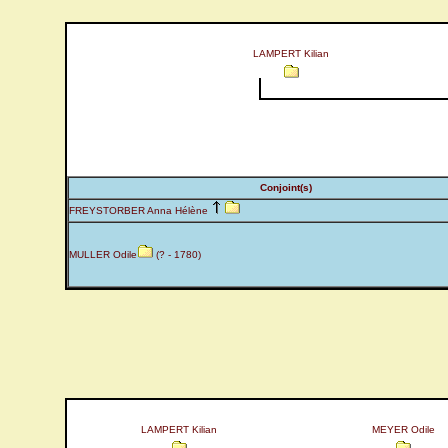
LAMPERT Kilian
Conjoint(s)
FREYSTORBER Anna Hélène
MULLER Odile
(? - 1780)
LAMPERT Kilian
MEYER Odile