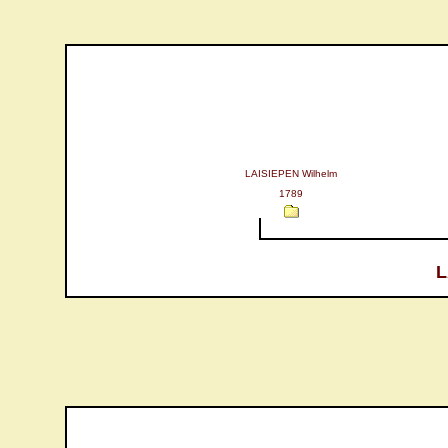
LAISIEPEN Wilhelm
1789
L