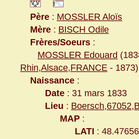
Père
:
MOSSLER Aloïs
Mère
:
BISCH Odile
Frères/Soeurs
:
MOSSLER Edouard
(18
Rhin,Alsace,FRANCE
- 1873)
Naissance
:
Date
: 31 mars 1833
Lieu
:
Boersch,67052,
MAP
:
LATI
: 48.4765