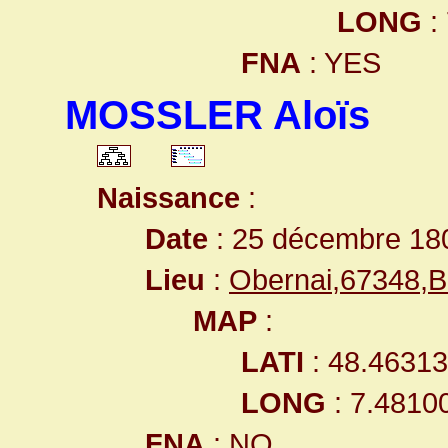
LONG
:
FNA
: YES
MOSSLER Aloïs
Naissance
:
Date
: 25 décembre 18
Lieu
:
Obernai,67348,
MAP
:
LATI
: 48.4631
LONG
: 7.4810
FNA
: NO