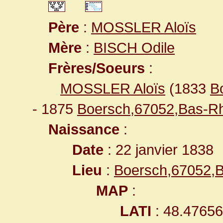
Père
:
MOSSLER Aloïs
Mère
:
BISCH Odile
Frères/Soeurs
:
MOSSLER Aloïs
(1833
B
- 1875
Boersch,67052,Bas-R
Naissance
:
Date
: 22 janvier 1838
Lieu
:
Boersch,67052,
MAP
:
LATI
: 48.4765