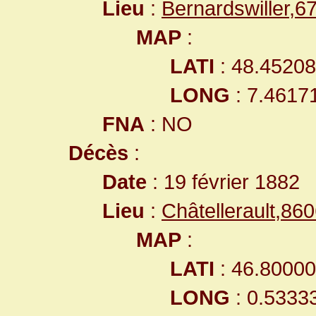
Lieu
:
Bernardswiller,
MAP
:
LATI
: 48.4520
LONG
: 7.4617
FNA
: NO
Décès
:
Date
: 19 février 1882
Lieu
:
Châtellerault,8
MAP
:
LATI
: 46.8000
LONG
: 0.5333