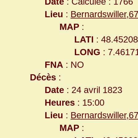
Date
: Calculée : 1766
Lieu
:
Bernardswiller,
MAP
:
LATI
: 48.4520
LONG
: 7.4617
FNA
: NO
Décès
:
Date
: 24 avril 1823
Heures
: 15:00
Lieu
:
Bernardswiller,
MAP
: