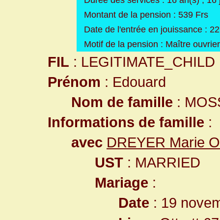
Durée des services : 16 an(s) , 16 
Montant de la pension : 539 Frs
Date de l'entrée en jouissance : 2
Motif de la pension : Maître ouvrier
FIL
: LEGITIMATE_CHILD
Prénom
: Edouard
Nom de famille
: MOS
Informations de famille
:
avec
DREYER Marie Od
UST
: MARRIED
Mariage
:
Date
: 19 nove