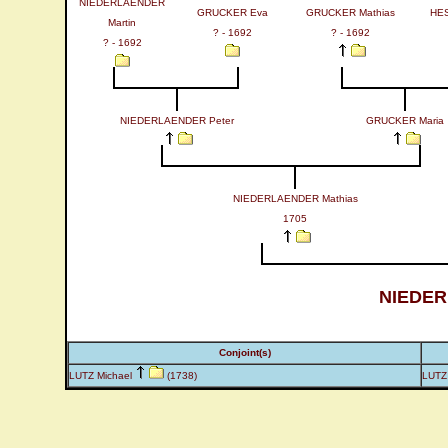
NIEDERLAENDER
GRUCKER Eva
GRUCKER Mathias
HES
Martin
? - 1692
? - 1692
? - 1692
NIEDERLAENDER Peter
GRUCKER Maria
NIEDERLAENDER Mathias
1705
NIEDER
Conjoint(s)
LUTZ Michael
(1738)
LUTZ