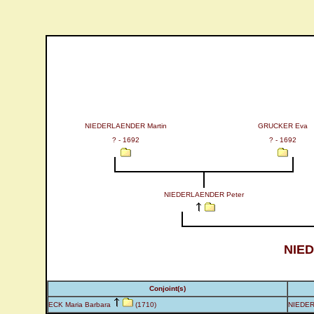
NIEDERLAENDER Martin
GRUCKER Eva
? - 1692
? - 1692
NIEDERLAENDER Peter
NIE
Conjoint(s)
ECK Maria Barbara
(1710)
NIEDER