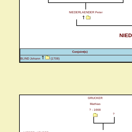
NIEDERLAENDER Peter
NIED
Conjoint(s)
BLIND Johann
(1708)
GRUCKER
Mathias
? - 1668
?