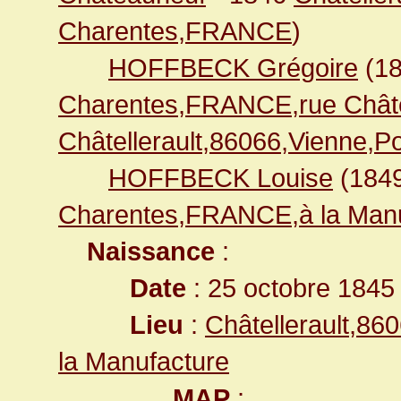
Charentes,FRANCE
)
HOFFBECK Grégoire
(1
Charentes,FRANCE,rue Chât
Châtellerault,86066,Vienne,
HOFFBECK Louise
(184
Charentes,FRANCE,à la Manu
Naissance
:
Date
: 25 octobre 1845
Lieu
:
Châtellerault,8
la Manufacture
MAP
: