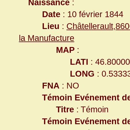
Naissance
:
Date
: 10 février 1844
Lieu
:
Châtellerault,8
la Manufacture
MAP
:
LATI
: 46.8000
LONG
: 0.5333
FNA
: NO
Témoin Evénement d
Titre
: Témoin
Témoin Evénement d