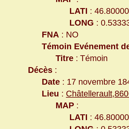
LATI
: 46.8000
LONG
: 0.5333
FNA
: NO
Témoin Evénement d
Titre
: Témoin
Décès
:
Date
: 17 novembre 18
Lieu
:
Châtellerault,8
MAP
:
LATI
: 46.8000
LONG
: 0.5333