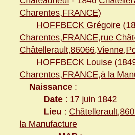
Châteauneuf
- 1846
Châteller
Charentes,FRANCE
)
HOFFBECK Grégoire
(1
Charentes,FRANCE,rue Chât
Châtellerault,86066,Vienne,
HOFFBECK Louise
(184
Charentes,FRANCE,à la Manu
Naissance
:
Date
: 17 juin 1842
Lieu
:
Châtellerault,8
la Manufacture