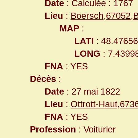
Date
: Calculée : 1767
Lieu
:
Boersch,67052,
MAP
:
LATI
: 48.4765
LONG
: 7.4399
FNA
: YES
Décès
:
Date
: 27 mai 1822
Lieu
:
Ottrott-Haut,67
FNA
: YES
Profession
: Voiturier