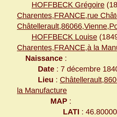
HOFFBECK Grégoire
(1
Charentes,FRANCE,rue Chât
Châtellerault,86066,Vienne,
HOFFBECK Louise
(184
Charentes,FRANCE,à la Manu
Naissance
:
Date
: 7 décembre 184
Lieu
:
Châtellerault,8
la Manufacture
MAP
:
LATI
: 46.8000