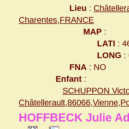
Lieu
:
Châteller
Charentes,FRANCE
MAP
:
LATI
: 4
LONG
:
FNA
: NO
Enfant
:
SCHUPPON Victor
Châtellerault,86066,Vienne,
HOFFBECK Julie Ad