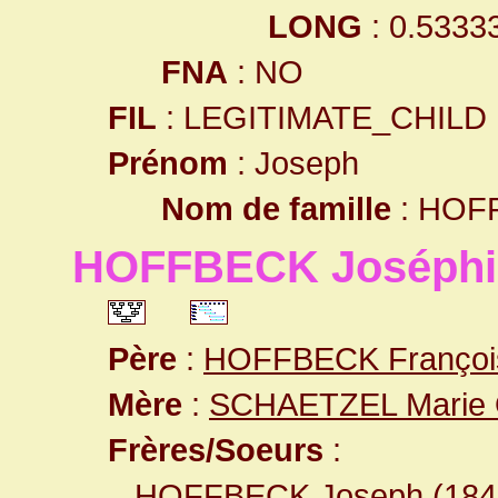
LONG
: 0.5333
FNA
: NO
FIL
: LEGITIMATE_CHILD
Prénom
: Joseph
Nom de famille
: HOF
HOFFBECK Joséphi
Père
:
HOFFBECK Françoi
Mère
:
SCHAETZEL Marie O
Frères/Soeurs
:
HOFFBECK Joseph
(18