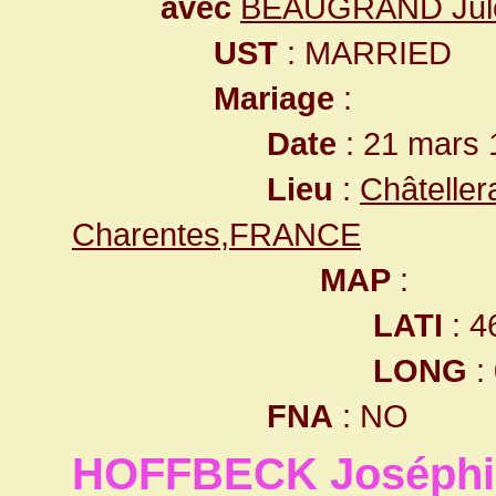
avec
BEAUGRAND Jule
UST
: MARRIED
Mariage
:
Date
: 21 mars 
Lieu
:
Châteller
Charentes,FRANCE
MAP
:
LATI
: 4
LONG
:
FNA
: NO
HOFFBECK Joséphi