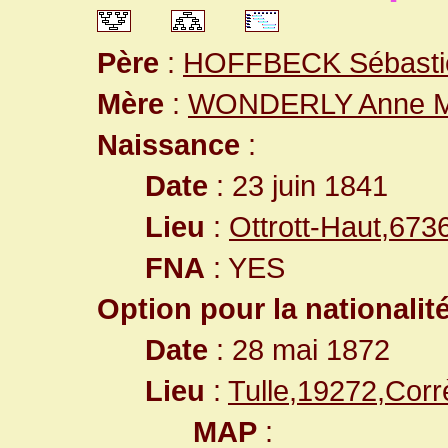
Père
:
HOFFBECK Sébasti
Mère
:
WONDERLY Anne M
Naissance
:
Date
: 23 juin 1841
Lieu
:
Ottrott-Haut,67
FNA
: YES
Option pour la nationalit
Date
: 28 mai 1872
Lieu
:
Tulle,19272,Cor
MAP
: