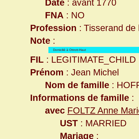
Date
: avant 1770
FNA
: NO
Profession
: Tisserand de l
Note
:
Domicilié à Ottrott-Haut
FIL
: LEGITIMATE_CHILD
Prénom
: Jean Michel
Nom de famille
: HOF
Informations de famille
:
avec
FOLTZ Anne Mari
UST
: MARRIED
Mariage
: