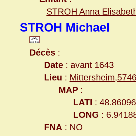
STROH Anna Elisabet
STROH Michael
Décès
:
Date
: avant 1643
Lieu
:
Mittersheim,574
MAP
:
LATI
: 48.8609
LONG
: 6.9418
FNA
: NO