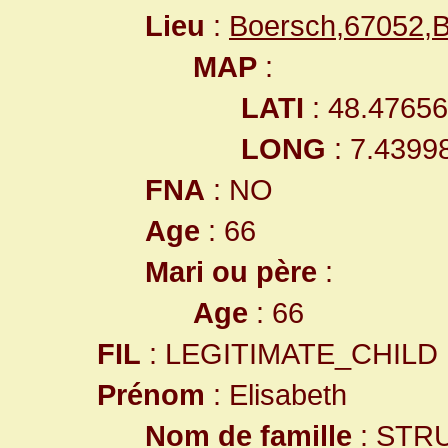
Lieu
:
Boersch,67052,
MAP
:
LATI
: 48.4765
LONG
: 7.4399
FNA
: NO
Age
: 66
Mari ou père
:
Age
: 66
FIL
: LEGITIMATE_CHILD
Prénom
: Elisabeth
Nom de famille
: STR