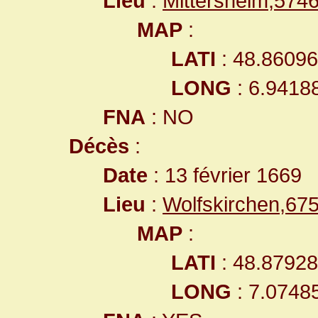
Lieu
:
Mittersheim,574
MAP
:
LATI
: 48.8609
LONG
: 6.9418
FNA
: NO
Décès
:
Date
: 13 février 1669
Lieu
:
Wolfskirchen,6
MAP
:
LATI
: 48.8792
LONG
: 7.0748