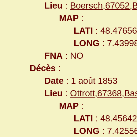
Lieu
:
Boersch,67052,
MAP
:
LATI
: 48.4765
LONG
: 7.4399
FNA
: NO
Décès
:
Date
: 1 août 1853
Lieu
:
Ottrott,67368,B
MAP
:
LATI
: 48.4564
LONG
: 7.4255