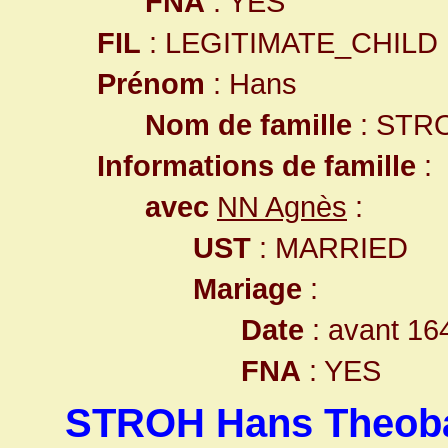
FNA
: YES
FIL
: LEGITIMATE_CHILD
Prénom
: Hans
Nom de famille
: STR
Informations de famille
:
avec
NN Agnès
:
UST
: MARRIED
Mariage
:
Date
: avant 16
FNA
: YES
STROH Hans Theob