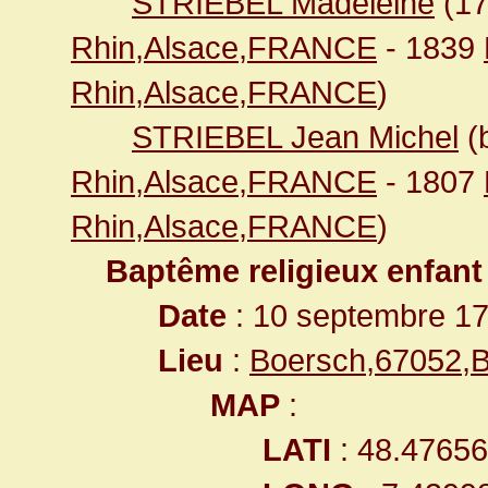
STRIEBEL Madeleine
(1
Rhin,Alsace,FRANCE
- 1839
Rhin,Alsace,FRANCE
)
STRIEBEL Jean Michel
(
Rhin,Alsace,FRANCE
- 1807
Rhin,Alsace,FRANCE
)
Baptême religieux enfant
Date
: 10 septembre 1
Lieu
:
Boersch,67052,
MAP
:
LATI
: 48.4765