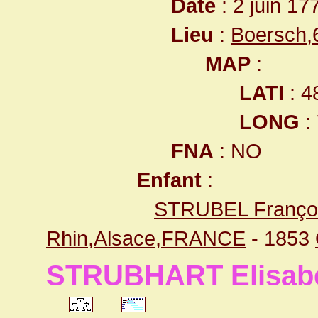
Date
: 2 juin 17
Lieu
:
Boersch,
MAP
:
LATI
: 4
LONG
:
FNA
: NO
Enfant
:
STRUBEL Françoi
Rhin,Alsace,FRANCE
- 1853
STRUBHART Elisab