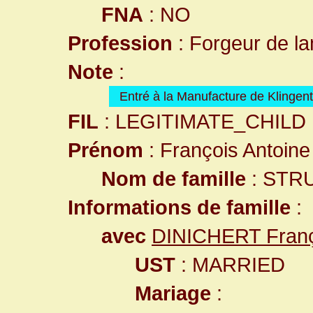
FNA
: NO
Profession
: Forgeur de l
Note
:
Entré à la Manufacture de Klingen
FIL
: LEGITIMATE_CHILD
Prénom
: François Antoine
Nom de famille
: STR
Informations de famille
:
avec
DINICHERT Franç
UST
: MARRIED
Mariage
: