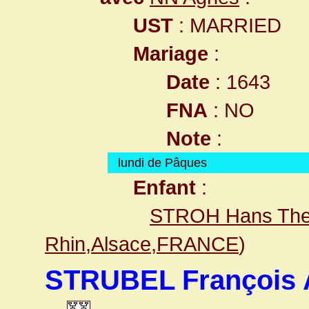
UST
: MARRIED
Mariage
:
Date
: 1643
FNA
: NO
Note
:
lundi de Pâques
Enfant
:
STROH Hans The
Rhin,Alsace,FRANCE
)
STRUBEL François 