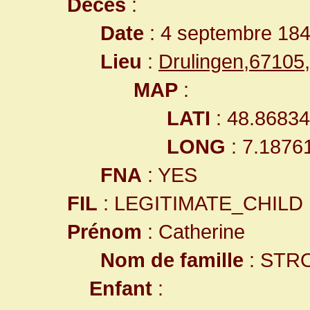
Décès
:
Date
: 4 septembre 18
Lieu
:
Drulingen,6710
MAP
:
LATI
: 48.8683
LONG
: 7.1876
FNA
: YES
FIL
: LEGITIMATE_CHILD
Prénom
: Catherine
Nom de famille
: STR
Enfant
: