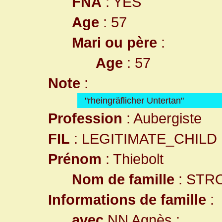
FNA
: YES
Age
: 57
Mari ou père
:
Age
: 57
Note
:
"rheingräflicher Untertan"
Profession
: Aubergiste
FIL
: LEGITIMATE_CHILD
Prénom
: Thiebolt
Nom de famille
: STR
Informations de famille
:
avec
NN Agnès
: