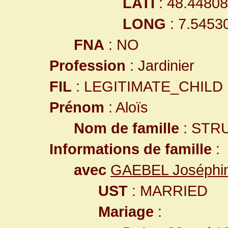
LATI
: 48.4480
LONG
: 7.5453
FNA
: NO
Profession
: Jardinier
FIL
: LEGITIMATE_CHILD
Prénom
: Aloïs
Nom de famille
: STR
Informations de famille
:
avec
GAEBEL Joséphi
UST
: MARRIED
Mariage
: