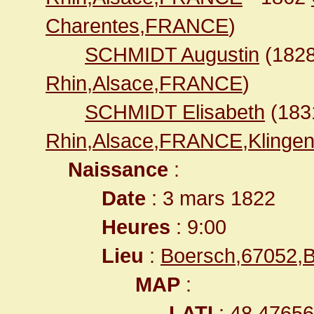
Charentes,FRANCE
)
SCHMIDT Augustin
(182
Rhin,Alsace,FRANCE
)
SCHMIDT Elisabeth
(18
Rhin,Alsace,FRANCE,Klingen
Naissance
:
Date
: 3 mars 1822
Heures
: 9:00
Lieu
:
Boersch,67052,B
MAP
:
LATI
: 48.4765