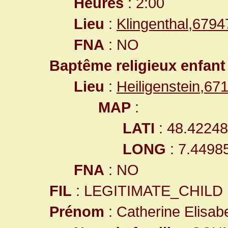
Heures
: 2:00
Lieu
:
Klingenthal,679
FNA
: NO
Baptême religieux enfant
Lieu
:
Heiligenstein,6
MAP
:
LATI
: 48.4224
LONG
: 7.4498
FNA
: NO
FIL
: LEGITIMATE_CHILD
Prénom
: Catherine Elisab