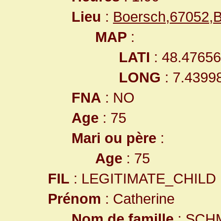
Lieu
:
Boersch,67052,
MAP
:
LATI
: 48.4765
LONG
: 7.4399
FNA
: NO
Age
: 75
Mari ou père
:
Age
: 75
FIL
: LEGITIMATE_CHILD
Prénom
: Catherine
Nom de famille
: SCH