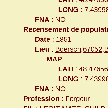
LONG
: 7.4399
FNA
: NO
Recensement de populat
Date
: 1851
Lieu
:
Boersch,67052,B
MAP
:
LATI
: 48.4765
LONG
: 7.4399
FNA
: NO
Profession
: Forgeur