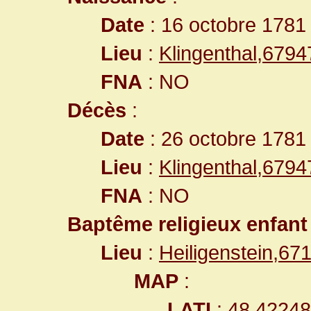
Date
: 16 octobre 1781
Lieu
:
Klingenthal,679
FNA
: NO
Décès
:
Date
: 26 octobre 1781
Lieu
:
Klingenthal,679
FNA
: NO
Baptême religieux enfant
Lieu
:
Heiligenstein,6
MAP
:
LATI
: 48.4224