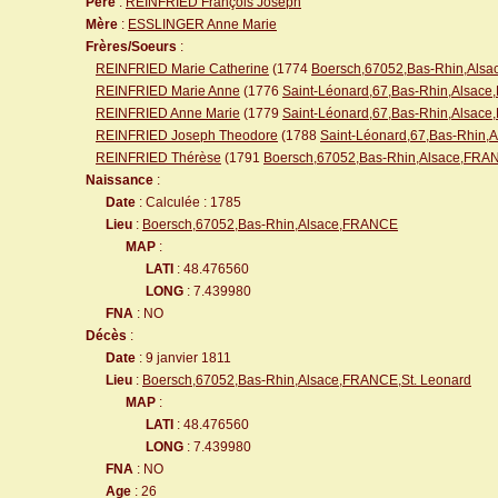
Père
:
REINFRIED François Joseph
Mère
:
ESSLINGER Anne Marie
Frères/Soeurs
:
REINFRIED Marie Catherine
(1774
Boersch,67052,Bas-Rhin,Alsa
REINFRIED Marie Anne
(1776
Saint-Léonard,67,Bas-Rhin,Alsac
REINFRIED Anne Marie
(1779
Saint-Léonard,67,Bas-Rhin,Alsac
REINFRIED Joseph Theodore
(1788
Saint-Léonard,67,Bas-Rhin
REINFRIED Thérèse
(1791
Boersch,67052,Bas-Rhin,Alsace,FRAN
Naissance
:
Date
: Calculée : 1785
Lieu
:
Boersch,67052,Bas-Rhin,Alsace,FRANCE
MAP
:
LATI
: 48.476560
LONG
: 7.439980
FNA
: NO
Décès
:
Date
: 9 janvier 1811
Lieu
:
Boersch,67052,Bas-Rhin,Alsace,FRANCE,St. Leonard
MAP
:
LATI
: 48.476560
LONG
: 7.439980
FNA
: NO
Age
: 26