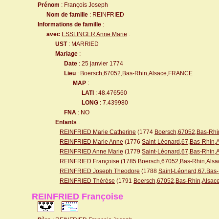
Prénom
: François Joseph
Nom de famille
: REINFRIED
Informations de famille
:
avec
ESSLINGER Anne Marie
:
UST
: MARRIED
Mariage
:
Date
: 25 janvier 1774
Lieu
:
Boersch,67052,Bas-Rhin,Alsace,FRANCE
MAP
:
LATI
: 48.476560
LONG
: 7.439980
FNA
: NO
Enfants
:
REINFRIED Marie Catherine
(1774
Boersch,67052,Bas-Rhi
REINFRIED Marie Anne
(1776
Saint-Léonard,67,Bas-Rhin
REINFRIED Anne Marie
(1779
Saint-Léonard,67,Bas-Rhin
REINFRIED Françoise
(1785
Boersch,67052,Bas-Rhin,Al
REINFRIED Joseph Theodore
(1788
Saint-Léonard,67,Ba
REINFRIED Thérèse
(1791
Boersch,67052,Bas-Rhin,Alsac
REINFRIED Françoise