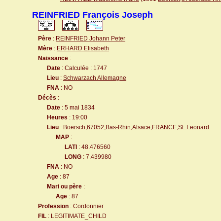
REINFRIED François Joseph
Père
:
REINFRIED Johann Peter
Mère
:
ERHARD Elisabeth
Naissance
:
Date
: Calculée : 1747
Lieu
:
Schwarzach Allemagne
FNA
: NO
Décès
:
Date
: 5 mai 1834
Heures
: 19:00
Lieu
:
Boersch,67052,Bas-Rhin,Alsace,FRANCE,St. Leonard
MAP
:
LATI
: 48.476560
LONG
: 7.439980
FNA
: NO
Age
: 87
Mari ou père
:
Age
: 87
Profession
: Cordonnier
FIL
: LEGITIMATE_CHILD