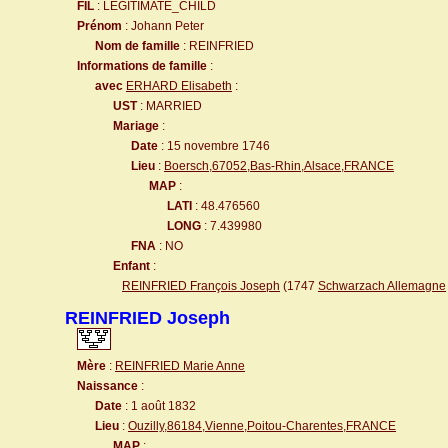
FIL
: LEGITIMATE_CHILD
Prénom
: Johann Peter
Nom de famille
: REINFRIED
Informations de famille
:
avec
ERHARD Elisabeth
:
UST
: MARRIED
Mariage
:
Date
: 15 novembre 1746
Lieu
:
Boersch,67052,Bas-Rhin,Alsace,FRANCE
MAP
:
LATI
: 48.476560
LONG
: 7.439980
FNA
: NO
Enfant
:
REINFRIED François Joseph
(1747
Schwarzach Allemagne
REINFRIED Joseph
Mère
:
REINFRIED Marie Anne
Naissance
:
Date
: 1 août 1832
Lieu
:
Ouzilly,86184,Vienne,Poitou-Charentes,FRANCE
MAP
: