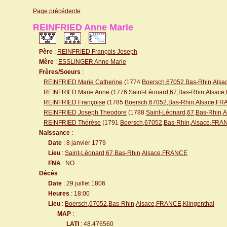
Page précédente
REINFRIED Anne Marie
Père
:
REINFRIED François Joseph
Mère
:
ESSLINGER Anne Marie
Frères/Soeurs
:
REINFRIED Marie Catherine
(1774
Boersch,67052,Bas-Rhin,Alsa
REINFRIED Marie Anne
(1776
Saint-Léonard,67,Bas-Rhin,Alsac
REINFRIED Françoise
(1785
Boersch,67052,Bas-Rhin,Alsace,F
REINFRIED Joseph Theodore
(1788
Saint-Léonard,67,Bas-Rhin
REINFRIED Thérèse
(1791
Boersch,67052,Bas-Rhin,Alsace,FRAN
Naissance
:
Date
: 8 janvier 1779
Lieu
:
Saint-Léonard,67,Bas-Rhin,Alsace,FRANCE
FNA
: NO
Décès
:
Date
: 29 juillet 1806
Heures
: 18:00
Lieu
:
Boersch,67052,Bas-Rhin,Alsace,FRANCE,Klingenthal
MAP
:
LATI
: 48.476560