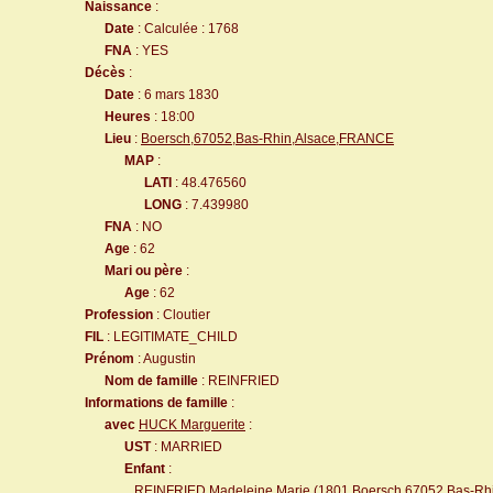
Naissance
:
Date
: Calculée : 1768
FNA
: YES
Décès
:
Date
: 6 mars 1830
Heures
: 18:00
Lieu
:
Boersch,67052,Bas-Rhin,Alsace,FRANCE
MAP
:
LATI
: 48.476560
LONG
: 7.439980
FNA
: NO
Age
: 62
Mari ou père
:
Age
: 62
Profession
: Cloutier
FIL
: LEGITIMATE_CHILD
Prénom
: Augustin
Nom de famille
: REINFRIED
Informations de famille
:
avec
HUCK Marguerite
:
UST
: MARRIED
Enfant
:
REINFRIED Madeleine Marie
(1801
Boersch,67052,Bas-Rh