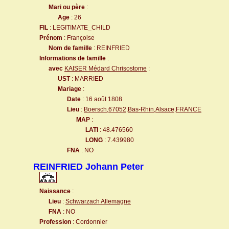
Mari ou père
:
Age
: 26
FIL
: LEGITIMATE_CHILD
Prénom
: Françoise
Nom de famille
: REINFRIED
Informations de famille
:
avec
KAISER Médard Chrisostome
:
UST
: MARRIED
Mariage
:
Date
: 16 août 1808
Lieu
:
Boersch,67052,Bas-Rhin,Alsace,FRANCE
MAP
:
LATI
: 48.476560
LONG
: 7.439980
FNA
: NO
REINFRIED Johann Peter
Naissance
:
Lieu
:
Schwarzach Allemagne
FNA
: NO
Profession
: Cordonnier