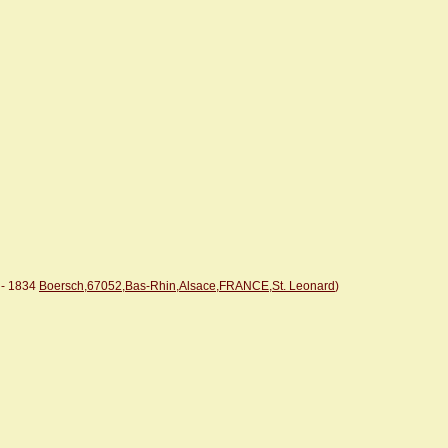
- 1834
Boersch,67052,Bas-Rhin,Alsace,FRANCE,St. Leonard
)