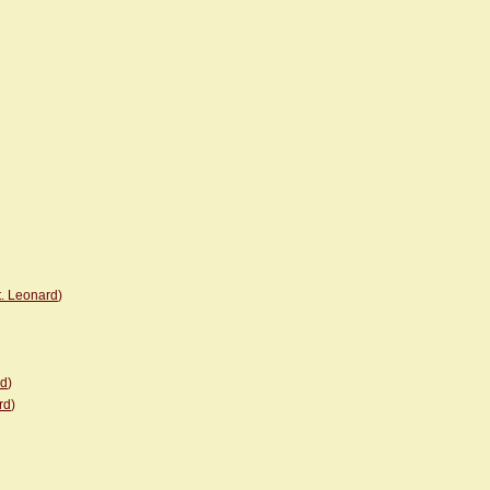
. Leonard
)
rd
)
rd
)