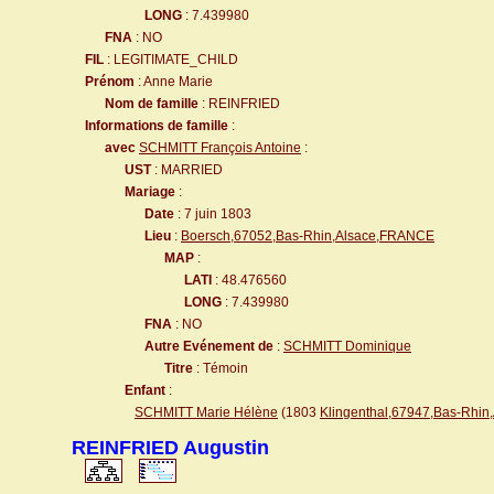
LONG
: 7.439980
FNA
: NO
FIL
: LEGITIMATE_CHILD
Prénom
: Anne Marie
Nom de famille
: REINFRIED
Informations de famille
:
avec
SCHMITT François Antoine
:
UST
: MARRIED
Mariage
:
Date
: 7 juin 1803
Lieu
:
Boersch,67052,Bas-Rhin,Alsace,FRANCE
MAP
:
LATI
: 48.476560
LONG
: 7.439980
FNA
: NO
Autre Evénement de
:
SCHMITT Dominique
Titre
: Témoin
Enfant
:
SCHMITT Marie Hélène
(1803
Klingenthal,67947,Bas-Rhi
REINFRIED Augustin