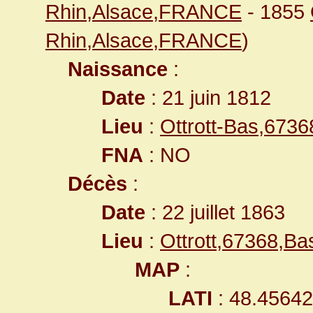
Rhin,Alsace,FRANCE
- 1855
Rhin,Alsace,FRANCE
)
Naissance
:
Date
: 21 juin 1812
Lieu
:
Ottrott-Bas,673
FNA
: NO
Décès
:
Date
: 22 juillet 1863
Lieu
:
Ottrott,67368,B
MAP
:
LATI
: 48.4564