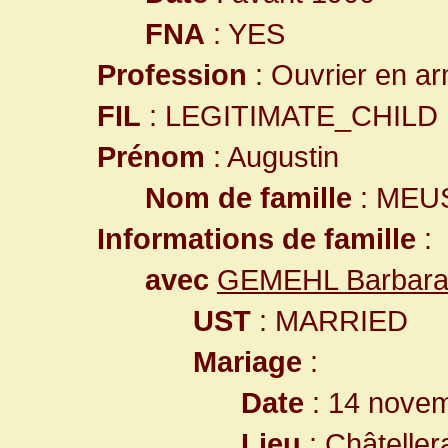
FNA
: YES
Profession
: Ouvrier en a
FIL
: LEGITIMATE_CHILD
Prénom
: Augustin
Nom de famille
: MEU
Informations de famille
:
avec
GEMEHL Barbar
UST
: MARRIED
Mariage
:
Date
: 14 nove
Lieu
:
Châteller