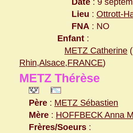
Date
: 9 septem
Lieu
:
Ottrott-
FNA
: NO
Enfant
:
METZ Catherine
(
Rhin,Alsace,FRANCE
)
METZ Thérèse
Père
:
METZ Sébastien
Mère
:
HOFFBECK Anna M
Frères/Soeurs
: