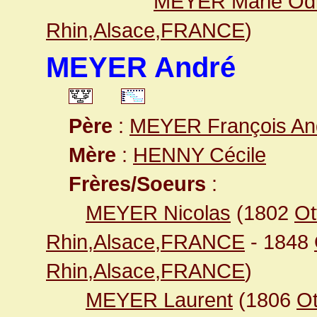
MEYER Marie Odi
Rhin,Alsace,FRANCE
)
MEYER André
Père
:
MEYER François An
Mère
:
HENNY Cécile
Frères/Soeurs
:
MEYER Nicolas
(1802
Ot
Rhin,Alsace,FRANCE
- 1848
Rhin,Alsace,FRANCE
)
MEYER Laurent
(1806
Ot