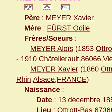
Père
:
MEYER Xavier
Mère
:
FÜRST Odile
Frères/Soeurs
:
MEYER Aloïs
(1853
Ottr
- 1910
Châtellerault,86066,
MEYER Xavier
(1860
Ott
Rhin,Alsace,FRANCE
)
Naissance
:
Date
: 13 décembre 18
Lieu
:
Ottrott-Bas,673