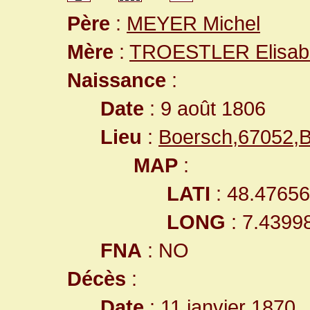
Père
:
MEYER Michel
Mère
:
TROESTLER Elisab
Naissance
:
Date
: 9 août 1806
Lieu
:
Boersch,67052,
MAP
:
LATI
: 48.4765
LONG
: 7.4399
FNA
: NO
Décès
:
Date
: 11 janvier 1870