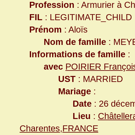
Profession
: Armurier à Châ
FIL
: LEGITIMATE_CHILD
Prénom
: Aloïs
Nom de famille
: MEY
Informations de famille
:
avec
POIRIER Françoi
UST
: MARRIED
Mariage
:
Date
: 26 déce
Lieu
:
Châteller
Charentes,FRANCE