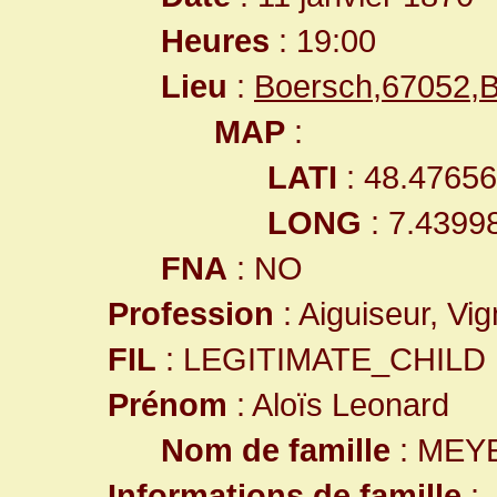
Heures
: 19:00
Lieu
:
Boersch,67052,
MAP
:
LATI
: 48.4765
LONG
: 7.4399
FNA
: NO
Profession
: Aiguiseur, Vi
FIL
: LEGITIMATE_CHILD
Prénom
: Aloïs Leonard
Nom de famille
: MEY
Informations de famille
: