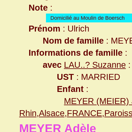
Note
:
Domicilié au Moulin de Boersch
Prénom
: Ulrich
Nom de famille
: MEY
Informations de famille
:
avec
LAU..? Suzanne
:
UST
: MARRIED
Enfant
:
MEYER (MEIER) 
Rhin,Alsace,FRANCE,Paroiss
MEYER Adèle