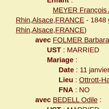
MEYER François 
Rhin,Alsace,FRANCE
- 1848
Rhin,Alsace,FRANCE
)
avec
FOLMER Barbar
UST
: MARRIED
Mariage
:
Date
: 11 janvie
Lieu
:
Ottrott-
FNA
: NO
avec
BEDELL Odile
: