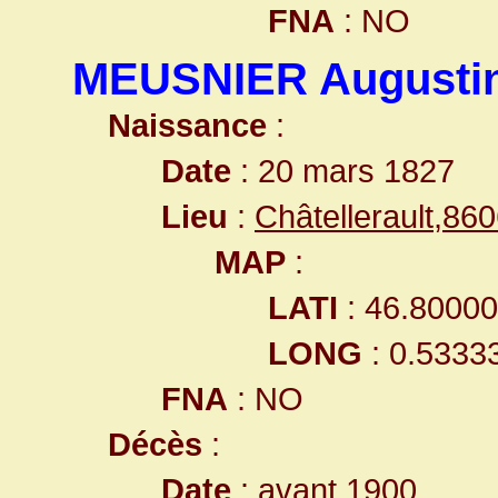
FNA
: NO
MEUSNIER Augusti
Naissance
:
Date
: 20 mars 1827
Lieu
:
Châtellerault,8
MAP
:
LATI
: 46.8000
LONG
: 0.5333
FNA
: NO
Décès
:
Date
: avant 1900