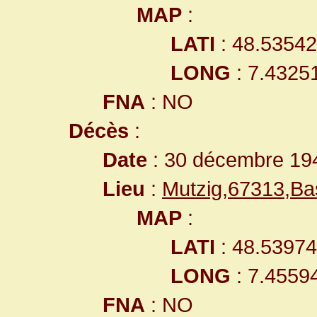
MAP
:
LATI
: 48.5354
LONG
: 7.4325
FNA
: NO
Décès
:
Date
: 30 décembre 19
Lieu
:
Mutzig,67313,B
MAP
:
LATI
: 48.5397
LONG
: 7.4559
FNA
: NO