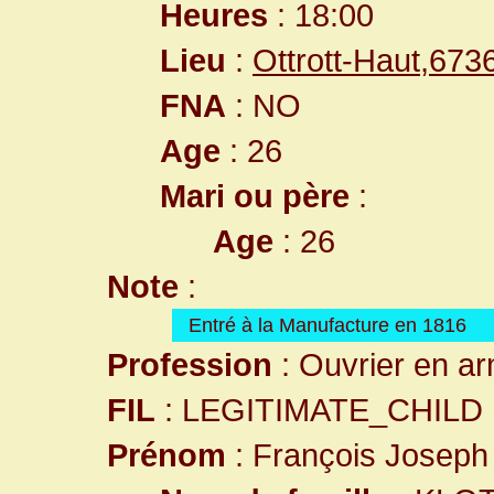
Heures
: 18:00
Lieu
:
Ottrott-Haut,67
FNA
: NO
Age
: 26
Mari ou père
:
Age
: 26
Note
:
Entré à la Manufacture en 1816
Profession
: Ouvrier en a
FIL
: LEGITIMATE_CHILD
Prénom
: François Joseph