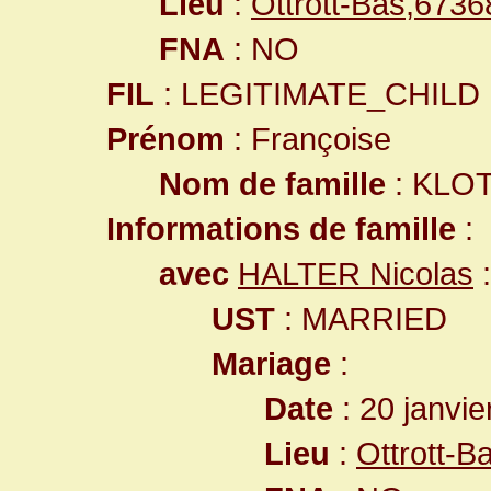
Lieu
:
Ottrott-Bas,673
FNA
: NO
FIL
: LEGITIMATE_CHILD
Prénom
: Françoise
Nom de famille
: KLO
Informations de famille
:
avec
HALTER Nicolas
:
UST
: MARRIED
Mariage
:
Date
: 20 janvie
Lieu
:
Ottrott-