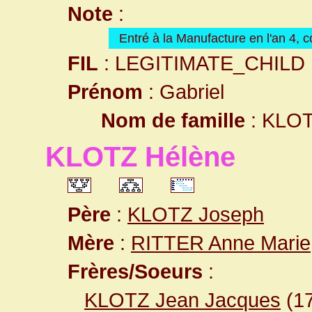
Note
:
Entré à la Manufacture en l'an 4,
FIL
: LEGITIMATE_CHILD
Prénom
: Gabriel
Nom de famille
: KLO
KLOTZ Hélène
Père
:
KLOTZ Joseph
Mère
:
RITTER Anne Marie
Frères/Soeurs
:
KLOTZ Jean Jacques
(1