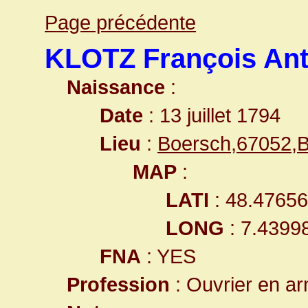
Page précédente
KLOTZ François Ant
Naissance
:
Date
: 13 juillet 1794
Lieu
:
Boersch,67052,
MAP
:
LATI
: 48.4765
LONG
: 7.4399
FNA
: YES
Profession
: Ouvrier en ar