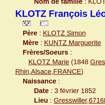
Nom de famille
: KLO
KLOTZ François Lé
Père
:
KLOTZ Simon
Mère
:
KUNTZ Marguerite
Frères/Soeurs
:
KLOTZ Marie
(1848
Gres
Rhin,Alsace,FRANCE
)
Naissance
:
Date
: 3 février 1852
Lieu
:
Gresswiller,671