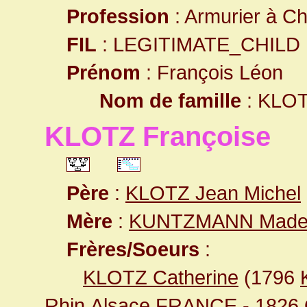
Profession
: Armurier à Châ
FIL
: LEGITIMATE_CHILD
Prénom
: François Léon
Nom de famille
: KLO
KLOTZ Françoise
Père
:
KLOTZ Jean Michel
Mère
:
KUNTZMANN Madel
Frères/Soeurs
:
KLOTZ Catherine
(1796
Rhin,Alsace,FRANCE
- 1826