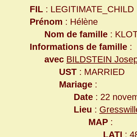
FIL
: LEGITIMATE_CHILD
Prénom
: Hélène
Nom de famille
: KLO
Informations de famille
:
avec
BILDSTEIN Jose
UST
: MARRIED
Mariage
:
Date
: 22 nove
Lieu
:
Gresswil
MAP
:
LATI
: 4