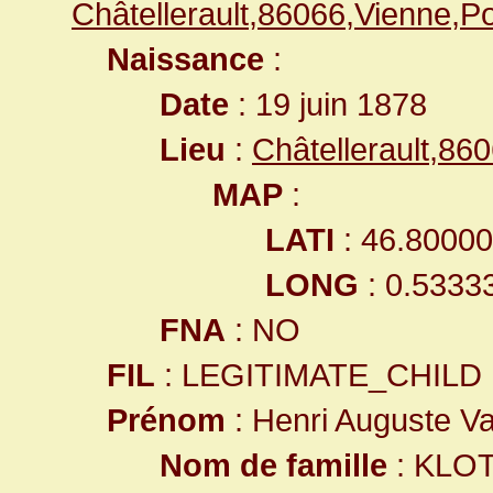
Châtellerault,86066,Vienne,
Naissance
:
Date
: 19 juin 1878
Lieu
:
Châtellerault,8
MAP
:
LATI
: 46.8000
LONG
: 0.5333
FNA
: NO
FIL
: LEGITIMATE_CHILD
Prénom
: Henri Auguste Va
Nom de famille
: KLO