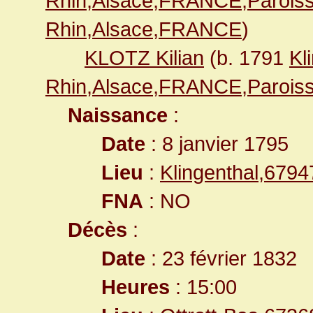
Rhin,Alsace,FRANCE,Paroiss
Rhin,Alsace,FRANCE
)
KLOTZ Kilian
(b. 1791
Kl
Rhin,Alsace,FRANCE,Paroiss
Naissance
:
Date
: 8 janvier 1795
Lieu
:
Klingenthal,679
FNA
: NO
Décès
:
Date
: 23 février 1832
Heures
: 15:00