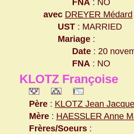
FNA
: NO
avec
DREYER Médard
UST
: MARRIED
Mariage
:
Date
: 20 nove
FNA
: NO
KLOTZ Françoise
Père
:
KLOTZ Jean Jacqu
Mère
:
HAESSLER Anne Ma
Frères/Soeurs
: