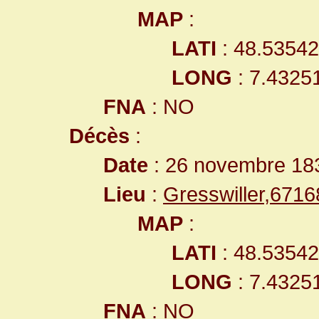
MAP
:
LATI
: 48.5354
LONG
: 7.4325
FNA
: NO
Décès
:
Date
: 26 novembre 18
Lieu
:
Gresswiller,671
MAP
:
LATI
: 48.5354
LONG
: 7.4325
FNA
: NO