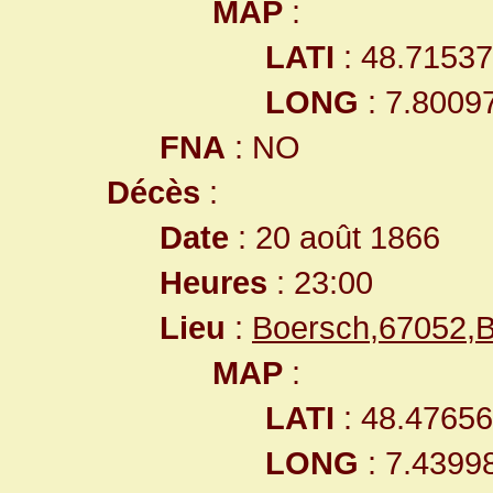
MAP
:
LATI
: 48.7153
LONG
: 7.8009
FNA
: NO
Décès
:
Date
: 20 août 1866
Heures
: 23:00
Lieu
:
Boersch,67052,
MAP
:
LATI
: 48.4765
LONG
: 7.4399