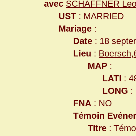
avec
SCHAFFNER Leon
UST
: MARRIED
Mariage
:
Date
: 18 septe
Lieu
:
Boersch,
MAP
:
LATI
: 4
LONG
:
FNA
: NO
Témoin Evéne
Titre
: Témo