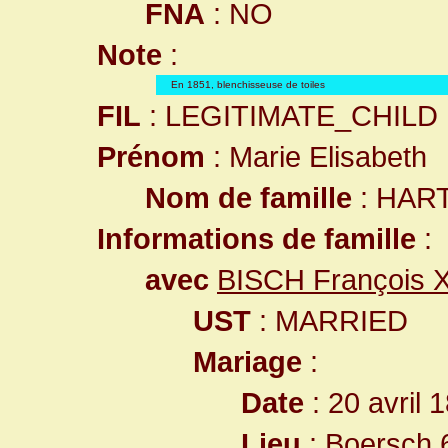
FNA
: NO
Note
:
En 1851, blenchisseuse de toiles
FIL
: LEGITIMATE_CHILD
Prénom
: Marie Elisabeth
Nom de famille
: HAR
Informations de famille
:
avec
BISCH François X
UST
: MARRIED
Mariage
:
Date
: 20 avril 
Lieu
:
Boersch,