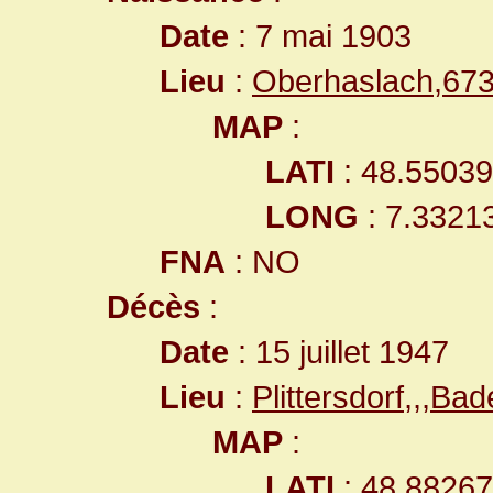
Date
: 7 mai 1903
Lieu
:
Oberhaslach,67
MAP
:
LATI
: 48.5503
LONG
: 7.3321
FNA
: NO
Décès
:
Date
: 15 juillet 1947
Lieu
:
Plittersdorf,,,
MAP
:
LATI
: 48.8826