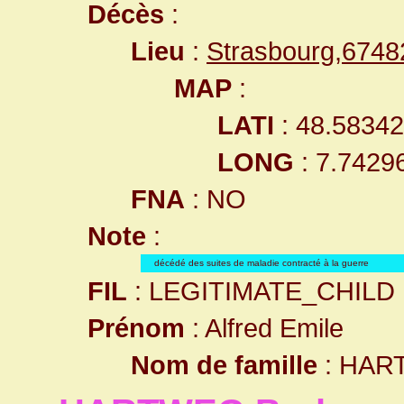
Décès
:
Lieu
:
Strasbourg,674
MAP
:
LATI
: 48.5834
LONG
: 7.7429
FNA
: NO
Note
:
décédé des suites de maladie contracté à la guerre
FIL
: LEGITIMATE_CHILD
Prénom
: Alfred Emile
Nom de famille
: HAR