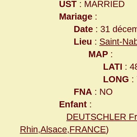
UST
: MARRIED
Mariage
:
Date
: 31 déce
Lieu
:
Saint-Na
MAP
:
LATI
: 4
LONG
:
FNA
: NO
Enfant
:
DEUTSCHLER Fr
Rhin,Alsace,FRANCE
)