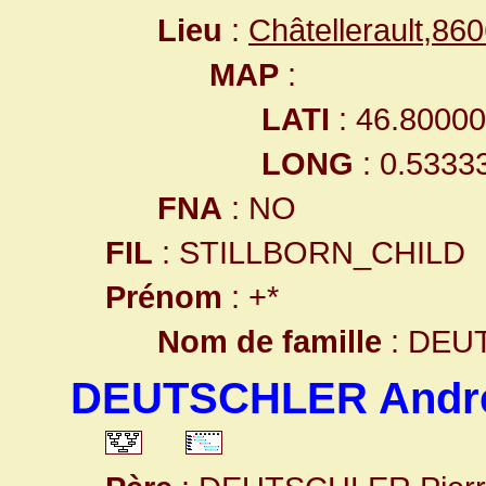
Lieu
:
Châtellerault,8
MAP
:
LATI
: 46.8000
LONG
: 0.5333
FNA
: NO
FIL
: STILLBORN_CHILD
Prénom
: +*
Nom de famille
: DEU
DEUTSCHLER Andr