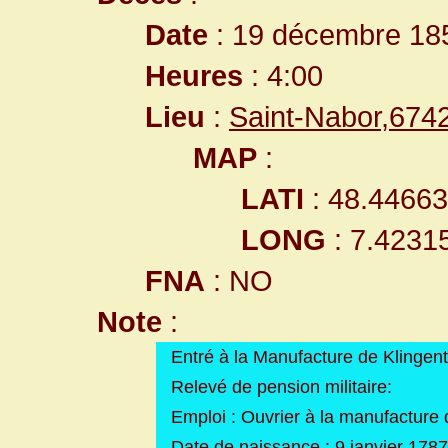
Date
: 19 décembre 18
Heures
: 4:00
Lieu
:
Saint-Nabor,67
MAP
:
LATI
: 48.4466
LONG
: 7.4231
FNA
: NO
Note
:
Entré à la Manufacture de Klingent
Relevé de pension militaire:
Emploi : Ouvrier à la manufacture 
Date de naissance : 9 janvier 1787