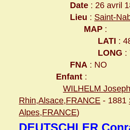
Date
: 26 avril 
Lieu
:
Saint-Na
MAP
:
LATI
: 4
LONG
:
FNA
: NO
Enfant
:
WILHELM Josep
Rhin,Alsace,FRANCE
- 1881
Alpes,FRANCE
)
DEUTSCHLER Conr