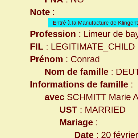
Note
:
Entré à la Manufacture de Klingent
Profession
: Limeur de ba
FIL
: LEGITIMATE_CHILD
Prénom
: Conrad
Nom de famille
: DEU
Informations de famille
:
avec
SCHMITT Marie 
UST
: MARRIED
Mariage
:
Date
: 20 févrie