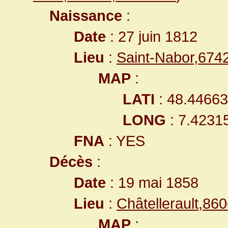
Naissance
:
Date
: 27 juin 1812
Lieu
:
Saint-Nabor,67
MAP
:
LATI
: 48.4466
LONG
: 7.4231
FNA
: YES
Décès
:
Date
: 19 mai 1858
Lieu
:
Châtellerault,8
MAP
: