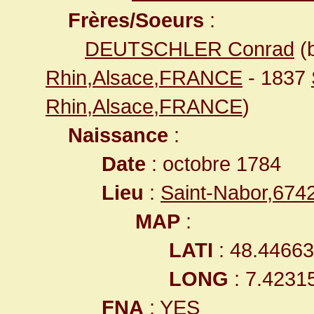
Frères/Soeurs
:
DEUTSCHLER Conrad
(
Rhin,Alsace,FRANCE
- 1837
Rhin,Alsace,FRANCE
)
Naissance
:
Date
: octobre 1784
Lieu
:
Saint-Nabor,67
MAP
:
LATI
: 48.4466
LONG
: 7.4231
FNA
: YES