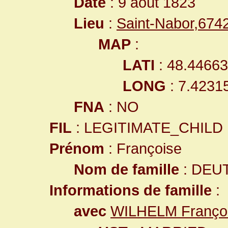
Date
: 9 août 1823
Lieu
:
Saint-Nabor,67
MAP
:
LATI
: 48.4466
LONG
: 7.4231
FNA
: NO
FIL
: LEGITIMATE_CHILD
Prénom
: Françoise
Nom de famille
: DEU
Informations de famille
:
avec
WILHELM Françoi