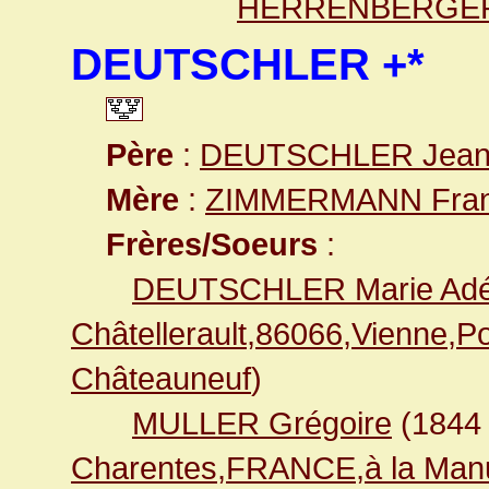
HERRENBERGER 
DEUTSCHLER +*
Père
:
DEUTSCHLER Jea
Mère
:
ZIMMERMANN Fran
Frères/Soeurs
:
DEUTSCHLER Marie Adé
Châtellerault,86066,Vienne,
Châteauneuf
)
MULLER Grégoire
(184
Charentes,FRANCE,à la Manu