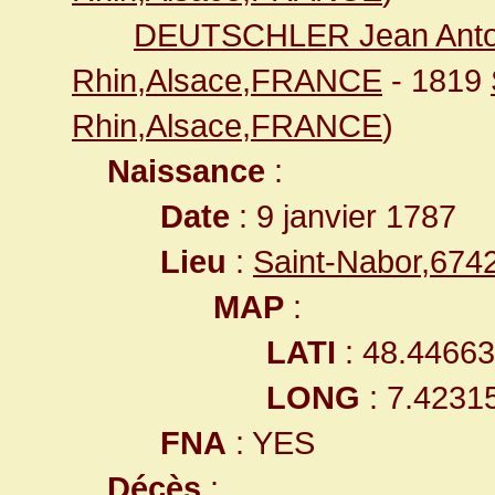
DEUTSCHLER Jean Anto
Rhin,Alsace,FRANCE
- 1819
Rhin,Alsace,FRANCE
)
Naissance
:
Date
: 9 janvier 1787
Lieu
:
Saint-Nabor,67
MAP
:
LATI
: 48.4466
LONG
: 7.4231
FNA
: YES
Décès
: