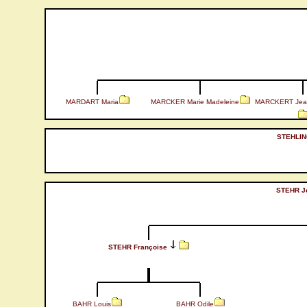
MARDART Maria
MARCKER Marie Madeleine
MARCKERT Jea
STEHLIN
STEHR J
STEHR Françoise
BAHR Louis
BAHR Odile