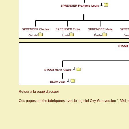
SPRENGER François Louis
SPRENGER Charles
SPRENGER Emile
SPRENGER Marie
SPREN
Gabriel
Louis
Émilie
Jos
STAAB 
STAAB Marie Claire
BLUM Jean
Retour à la page d'accueil
Ces pages ont été fabriquées avec le logiciel Oxy-Gen version 1.39d, 