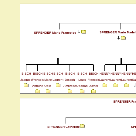
SPRENGER Marie Madel
SPRENGER Marie Françoise
BISCH
BISCH
BISCH
BISCH
BISCH
BISCH
BISCH
HENNY
HENNY
HENNY
H
Jacques
François
Marie
Laurent
Joseph
Louis
François
Laurent
Laurent
Laurent
Sa
Antoine
Odile
Ambroise
Odonan
Xavier
SPRENGER Fran
SPRENGER Catherine
SP