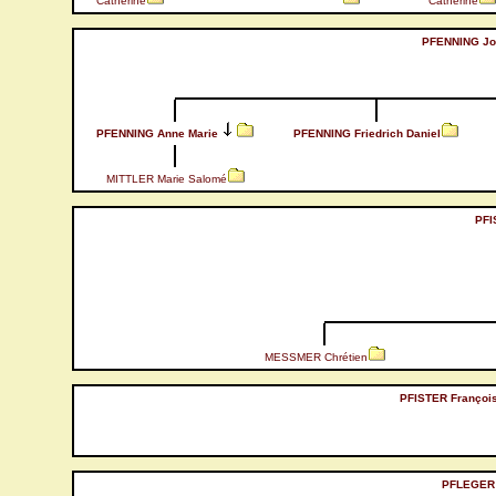
Catherine
Catherine
PFENNING Joh
PFENNING Anne Marie
PFENNING Friedrich Daniel
MITTLER Marie Salomé
PFI
MESSMER Chrétien
PFISTER François
PFLEGER 